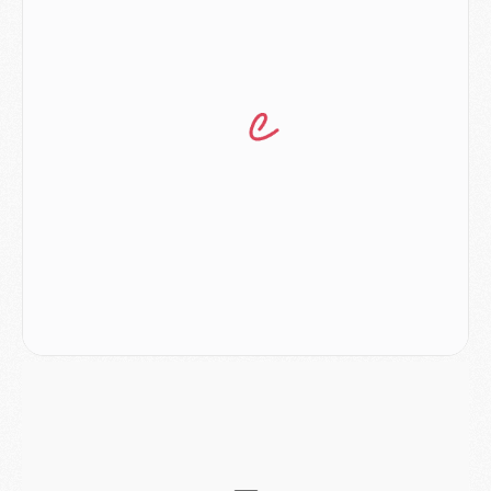
Club
- Le PSG dévoile sa première collection d'entraînement pour 2026/2027
Discipline
- Un arbitre inattendu, mais porte-bonheur pour Lens/PSG
Match
- Majorque/PSG, sur quelle chaine et à quelle heure regarder le match ?
Mercato
- Le plan du PSG pour Suzuki et Chevalier se précise
Mercato
- L'Ajax refuse la première offre du PSG pour Godts
Mercato
- Le PSG veut accélérer, Ferran Torres temporise
Mercato
- Liverpool encore très loin du compte pour Barcola
LUNDI 03 AOÛT
Match
- Podcast CulturePSG : Mercato (Godts, Suzuki, Akliouche, Barcola, etc)
Mercato
- L'Ajax attend bien plus de 45M pour Mika Godts
Club
- Quatre retours importants dans le groupe du PSG, et un plus discret
Mercato
- Ayari file en Ligue 2
Club
- Le PSG s'associe avec un géant de la tech
Mercato
- Vu d'Italie, le transfert de Suzuki au PSG est bien engagé
Mercato
- Ferran Torres ne serait pas à vendre, mais...
Europe
- Gros coup dur pour Aston Villa avant de croiser le PSG
DIMANCHE 02 AOÛT
Mercato
- Le transfert de Kolo Muani à la Juventus est officiel