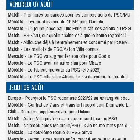
VENDREDI 07 AOÛT
Match
- Premières tendances pour les compositions de PSG/MU
Mercato
- Liverpool avance de 15 M€ pour Barcola
Mercato
- Un jeune lancé par Luis Enrique fait ses adieux au PSG
Match
- PSG/MU, sur quelle chaine et à quelle heure regarder le match ?
Match
- Akliouche déjà à l'entraînement et concerné par PSG/MU ?
Match
- Les maillots de PSG/Aston Villa connus
Mercato
- Le PSG va augmenter son offre pour Godts
Mercato
- Le PSG avait un autre plan pour Mbaye
Mercato
- Le tableau mercato du PSG (été 2026)
Mercato
- Le PSG officialise Akliouche, sa deuxième recrue de l’été
JEUDI 06 AOÛT
Europe
- Pourquoi le PSG redémarre 2026/27 au 4e rang du coefficient UEFA
Mercato
- Contrat de 7 ans et transfert record pour Diomandé loin du PSG
Club
- Du repos supplémentaire pour Hakimi
Match
- Aston Villa privé de sa recrue record face au PSG
Match
- Ndjantou après Majorque/PSG : « Je ne me mets pas de plafond »
Mercato
- La deuxième recrue du PSG arrive
Mercato
- Ferran Torres aurait enfin tranché entre le PSG et le Barça