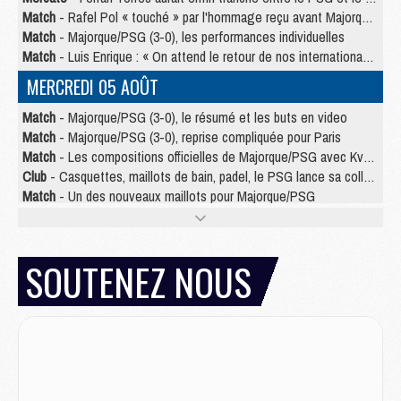
Match
- Rafel Pol « touché » par l'hommage reçu avant Majorque/PSG
Match
- Majorque/PSG (3-0), les performances individuelles
Match
- Luis Enrique : « On attend le retour de nos internationaux »
MERCREDI 05 AOÛT
Match
- Majorque/PSG (3-0), le résumé et les buts en video
Match
- Majorque/PSG (3-0), reprise compliquée pour Paris
Match
- Les compositions officielles de Majorque/PSG avec Kvara et de nombreux jeunes
Club
- Casquettes, maillots de bain, padel, le PSG lance sa collection été
Match
- Un des nouveaux maillots pour Majorque/PSG
Mercato
- Le PSG prépare une nouvelle offre pour Suzuki
Mercato
- Le transfert de Ferran Torres au PSG réglé avant le 12 août ?
Match
- Le groupe pour Majorque/PSG avec 11 absents
SOUTENEZ NOUS
Mercato
- Le PSG officialise un quatrième prêt
Mercato
- Liverpool ne veut pas que Barcola au PSG
Match
- Majorque/PSG, quelle compo pour le premier match de la saison 2026/27 ?
MARDI 04 AOÛT
Europe
- Les chapeaux provisoires de la Ligue des champions 2026/27
Podcast
- Podcast CulturePSG : Akliouche présenté par un fan de Monaco