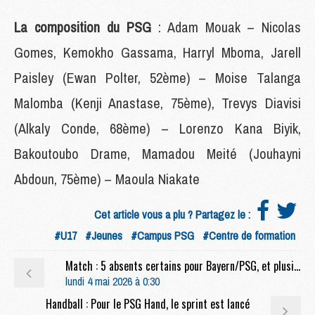
La composition du PSG
: Adam Mouak – Nicolas
Gomes, Kemokho Gassama, Harryl Mboma, Jarell
Paisley (Ewan Polter, 52ème) – Moise Talanga
Malomba (Kenji Anastase, 75ème), Trevys Diavisi
(Alkaly Conde, 68ème) – Lorenzo Kana Biyik,
Bakoutoubo Drame, Mamadou Meité (Jouhayni
Abdoun, 75ème) – Maoula Niakate
Cet article vous a plu ? Partagez le :
#U17
#Jeunes
#Campus PSG
#Centre de formation
Match : 5 absents certains pour Bayern/PSG, et plusieurs incertains
lundi 4 mai 2026 à 0:30
Handball : Pour le PSG Hand, le sprint est lancé