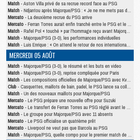
Match
- Aston Villa privé de sa recrue record face au PSG
Match
- Ndjantou après Majorque/PSG : « Je ne me mets pas de plafond »
Mercato
- La deuxième recrue du PSG arrive
Mercato
- Ferran Torres aurait enfin tranché entre le PSG et le Barça
Match
- Rafel Pol « touché » par l'hommage reçu avant Majorque/PSG
Match
- Majorque/PSG (3-0), les performances individuelles
Match
- Luis Enrique : « On attend le retour de nos internationaux »
MERCREDI 05 AOÛT
Match
- Majorque/PSG (3-0), le résumé et les buts en video
Match
- Majorque/PSG (3-0), reprise compliquée pour Paris
Match
- Les compositions officielles de Majorque/PSG avec Kvara et de nombreux jeunes
Club
- Casquettes, maillots de bain, padel, le PSG lance sa collection été
Match
- Un des nouveaux maillots pour Majorque/PSG
Mercato
- Le PSG prépare une nouvelle offre pour Suzuki
Mercato
- Le transfert de Ferran Torres au PSG réglé avant le 12 août ?
Match
- Le groupe pour Majorque/PSG avec 11 absents
Mercato
- Le PSG officialise un quatrième prêt
Mercato
- Liverpool ne veut pas que Barcola au PSG
Match
- Majorque/PSG, quelle compo pour le premier match de la saison 2026/27 ?