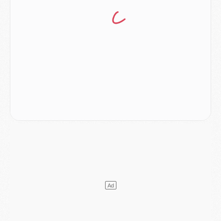
Mercato
- Ferran Torres ne serait pas à vendre, mais...
Europe
- Gros coup dur pour Aston Villa avant de croiser le PSG
DIMANCHE 02 AOÛT
Mercato
- Le transfert de Kolo Muani à la Juventus est officiel
Mercato
- [MAJ] Le PSG a fait une grosse offre à Parme pour Suzuki
Mercato
- Le PSG a envoyé une première offre pour Mika Godts
Club
- Après Pacho, d'autres retours en vue
Mercato
- Changement de dernière minute pour Kolo Muani
SAMEDI 01 AOÛT
Mercato
- L'agent de Mika Godts confirme un accord avec le PSG
Club
- Quels numéros de maillot pour Akliouche et Digne au PSG ?
Match
- Un hommage prévu lors de Brest/PSG
Mercato
- Le PSG et le Barça ont rendez-vous pour Ferran Torres
Mercato
- Guéla Doué dans les listes du PSG
Mercato
- Le transfert de Mika Godts au PSG en bonne voie
VENDREDI 31 JUILLET
Match
- Un diffuseur annoncé pour les deux premiers matchs amicaux du PSG
Mercato
- Le transfert d'Akliouche au PSG bouclé, le montant se précise