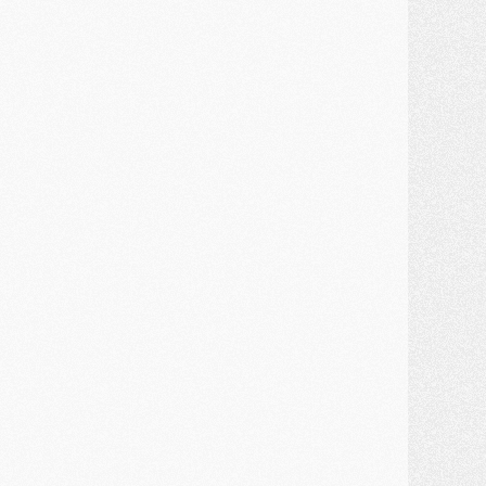
ercato
- Une partie du communiqué du PSG sur Diomande expliquée
ercato
- Barcola futur plus gros transfert de l'été ?
ormation
- Retour sur la saison des U17 du PSG en 7 chiffres clés
lub
- Le PSG connaît ses premiers matches de septembre
ercato
- Un troisième prêt bouclé par le PSG
LUNDI 27 JUILLET
odcast
- Podcast CulturePSG à 22h : Mercato (Barcola, Diomande, etc)
ercato
- La prolongation de Dembélé au PSG dans la dernière ligne droite
lub
- Le PSG a fait sa reprise avec... 9 joueurs
és. sociaux
- Les Portugais du PSG réunis pendant leurs vacances
ercato
- Le PSG avance sur la piste Suzuki
ercato
- Après Digne, un autre défenseur en approche au PSG ?
lub
- Une petite quinzaine de joueurs attendus pour la reprise de l'entraînement du PSG
DIMANCHE 26 JUILLET
ercato
- Le PSG lâche Diomande et tacle des demandes « totalement disproportionnés »
lub
- [Avant la reprise] Les tauliers de la saison passée
lub
- Barcola refuse de prolonger au PSG
ercato
- Luis Enrique derrière l'intérêt du PSG pour Rodri ?