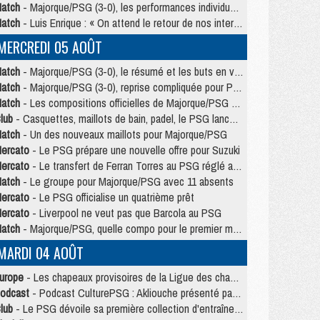
atch
- Majorque/PSG (3-0), les performances individuelles
atch
- Luis Enrique : « On attend le retour de nos internationaux »
MERCREDI 05 AOÛT
atch
- Majorque/PSG (3-0), le résumé et les buts en video
atch
- Majorque/PSG (3-0), reprise compliquée pour Paris
atch
- Les compositions officielles de Majorque/PSG avec Kvara et de nombreux jeunes
lub
- Casquettes, maillots de bain, padel, le PSG lance sa collection été
atch
- Un des nouveaux maillots pour Majorque/PSG
ercato
- Le PSG prépare une nouvelle offre pour Suzuki
ercato
- Le transfert de Ferran Torres au PSG réglé avant le 12 août ?
atch
- Le groupe pour Majorque/PSG avec 11 absents
ercato
- Le PSG officialise un quatrième prêt
ercato
- Liverpool ne veut pas que Barcola au PSG
atch
- Majorque/PSG, quelle compo pour le premier match de la saison 2026/27 ?
MARDI 04 AOÛT
urope
- Les chapeaux provisoires de la Ligue des champions 2026/27
odcast
- Podcast CulturePSG : Akliouche présenté par un fan de Monaco
lub
- Le PSG dévoile sa première collection d'entraînement pour 2026/2027