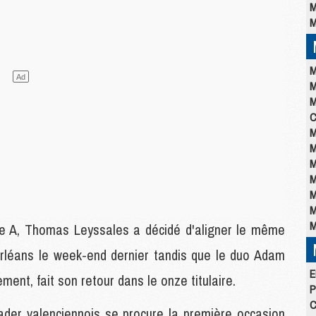
M
M
M
M
M
C
M
M
M
M
M
M
M
e A, Thomas Leyssales a décidé d'aligner le même
Orléans le week-end dernier tandis que le duo Adam
E
ent, fait son retour dans le onze titulaire.
P
C
leader valenciennois se procure la première occasion