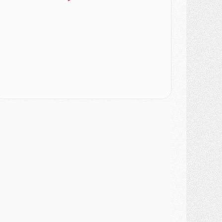
ercato
- [MAJ] Le PSG a fait une grosse offre à Parme pour Suzuki
ercato
- Le PSG a envoyé une première offre pour Mika Godts
lub
- Après Pacho, d'autres retours en vue
ercato
- Changement de dernière minute pour Kolo Muani
SAMEDI 01 AOÛT
ercato
- L'agent de Mika Godts confirme un accord avec le PSG
lub
- Quels numéros de maillot pour Akliouche et Digne au PSG ?
atch
- Un hommage prévu lors de Brest/PSG
ercato
- Le PSG et le Barça ont rendez-vous pour Ferran Torres
ercato
- Guéla Doué dans les listes du PSG
ercato
- Le transfert de Mika Godts au PSG en bonne voie
VENDREDI 31 JUILLET
atch
- Un diffuseur annoncé pour les deux premiers matchs amicaux du PSG
ercato
- Le transfert d'Akliouche au PSG bouclé, le montant se précise
lub
- Un retour majeur dans le groupe du PSG
lub
- [MAJ] Ndjantou et deux jeunes du PSG annoncés dans un tournoi U21
ercato
- L'étonnante piste Suzuki confirmée et onéreuse
JEUDI 30 JUILLET