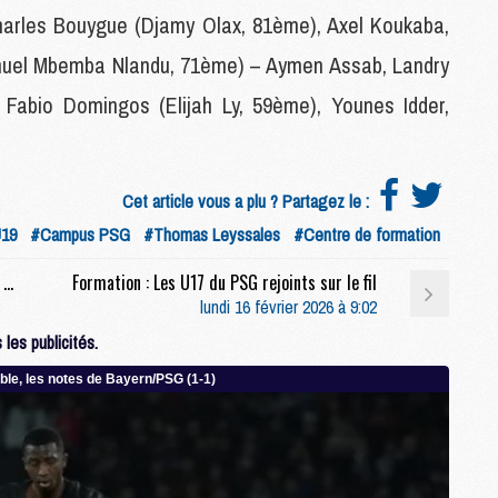
M
arles Bouygue (Djamy Olax, 81ème), Axel Koukaba,
M
uel Mbemba Nlandu, 71ème) – Aymen Assab, Landry
F
C
Fabio Domingos (Elijah Ly, 59ème), Younes Idder,
M
P
Cet article vous a plu ? Partagez le :
M
19
#Campus PSG
#Thomas Leyssales
#Centre de formation
C
R
Ligue 1 : L'OL poursuit sa folle série et revient à 6 points du PSG
Formation : Les U17 du PSG rejoints sur le fil
M
lundi 16 février 2026 à 9:02
M
C
les publicités.
M
C
C
M