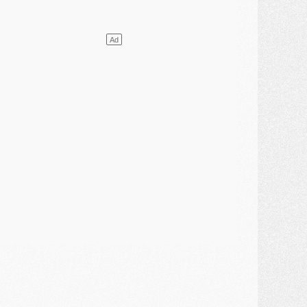
élections
- Ancelotti fait le ménage au Brésil mais veut garder Marquinhos
ercato
- Le statu quo du milieu du PSG se précise
lub
- Le PSG plutôt que la FIFA pour Al-Khelaïfi, poussé par l'UEFA ?
ercato
- Le PSG presserait Ferran Torres de se décider, deux pistes de secours
lub
- Déguisements, shopping, double scouting, Luis Campos dévoile ses méthodes
ercato
- Kroupi retiré du mercato
ercato
- Enfin une avancée dans le transfert d'Akliouche
MERCREDI 29 JUILLET
ercato
- Ferran Torres priorité du PSG, mais ouvert à tout
ercato
- Première offre de Liverpool en approche pour Barcola
ercato
- Le montant du transfert de Kolo Muani se précise, la formule aussi
ercato
- Kolo Muani attendu en Italie, son transfert débloqué
ercato
- Monaco a encore repoussé une offre du PSG pour Akliouche
ercato
- Liverpool presque d'accord avec Barcola, le PSG pas du tout
ercato
- Moment décisif pour le transfert de Kolo Muani
MARDI 28 JUILLET
ercato
- Des intermédiaires ont tenté de relancer Diomande au PSG
lub
- Au moins neuf jeunes conviés à l'entraînement des pros