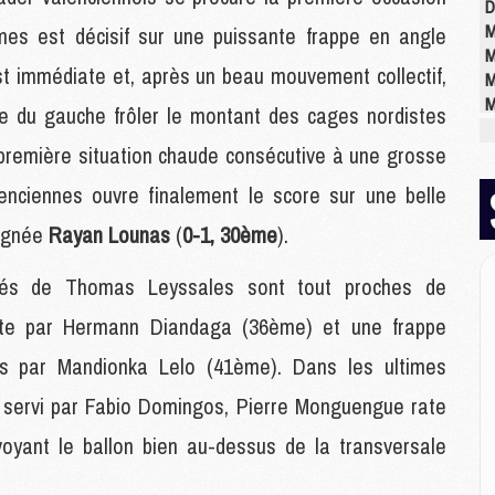
D
M
es est décisif sur une puissante frappe en angle
M
st immédiate et, après un beau mouvement collectif,
M
M
e du gauche frôler le montant des cages nordistes
M
 première situation chaude consécutive à une grosse
M
nciennes ouvre finalement le score sur une belle
M
signée
Rayan Lounas
(
0-1, 30ème
).
M
C
égés de Thomas Leyssales sont tout proches de
M
 tête par Hermann Diandaga (36ème) et une frappe
C
M
s par Mandionka Lelo (41ème). Dans les ultimes
M
E
t servi par Fabio Domingos, Pierre Monguengue rate
oyant le ballon bien au-dessus de la transversale
M