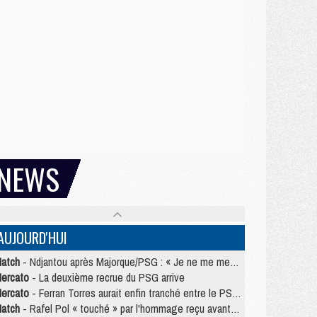
NEWS
AUJOURD'HUI
atch
- Ndjantou après Majorque/PSG : « Je ne me mets pas de plafond »
ercato
- La deuxième recrue du PSG arrive
ercato
- Ferran Torres aurait enfin tranché entre le PSG et le Barça
atch
- Rafel Pol « touché » par l'hommage reçu avant Majorque/PSG