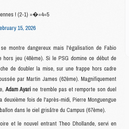
M
M
C
ciennes ! (2-1) =�=4=5
M
ebruary 15, 2026
M
C
 se montre dangereux mais l'égalisation de Fabio
M
e hors jeu (48ème). Si le PSG domine ce début de
M
M
oche de doubler la mise, sur une frappe hors cadre
M
poussée par Martin James (62ème). Magnifiquement
ue,
Adam Ayari
ne tremble pas et remporte son duel
M
M
la deuxième fois de l'après-midi, Pierre Monguengue
C
allon dans le ciel grisâtre du Campus (67ème).
C
M
toire et le nouvel entrant Theo Dhollande, servi en