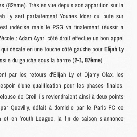
es (82ème). Très en vue depuis son apparition sur la
S
M
jah Ly sert parfaitement Younes Idder qui bute sur
C
est indécise mais le PSG va finalement réussir à
M
C
d'école : Adam Ayari côté droit effectue un bon appel
M
M
e qui décale en une touche côté gauche pour
Elijah Ly
ssile du gauche sous la barrre (
2-1, 87ème
).
M
nt par les retours d'Elijah Ly et Djamy Olax, les
M
M
espoir d'une qualification pour les phases finales.
M
M
louse de Creil, ils reviendraient ainsi à deux points
M
ar Quevilly, défait à domicile par le Paris FC ce
M
a et en Youth League, la fin de saison s'annonce
M
C