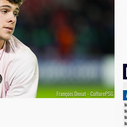
M
M
M
M