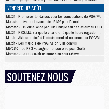
VENDREDI 07 AOÛT
Match
- Premières tendances pour les compositions de PSG/MU
Mercato
- Liverpool avance de 15 M€ pour Barcola
Mercato
- Un jeune lancé par Luis Enrique fait ses adieux au PSG
Match
- PSG/MU, sur quelle chaine et à quelle heure regarder le match ?
Match
- Akliouche déjà à l'entraînement et concerné par PSG/MU ?
Match
- Les maillots de PSG/Aston Villa connus
Mercato
- Le PSG va augmenter son offre pour Godts
Mercato
- Le PSG avait un autre plan pour Mbaye
Mercato
- Le tableau mercato du PSG (été 2026)
Mercato
- Le PSG officialise Akliouche, sa deuxième recrue de l’été
SOUTENEZ NOUS
JEUDI 06 AOÛT
Europe
- Pourquoi le PSG redémarre 2026/27 au 4e rang du coefficient UEFA
Mercato
- Contrat de 7 ans et transfert record pour Diomandé loin du PSG
Club
- Du repos supplémentaire pour Hakimi
Match
- Aston Villa privé de sa recrue record face au PSG
Match
- Ndjantou après Majorque/PSG : « Je ne me mets pas de plafond »
Mercato
- La deuxième recrue du PSG arrive