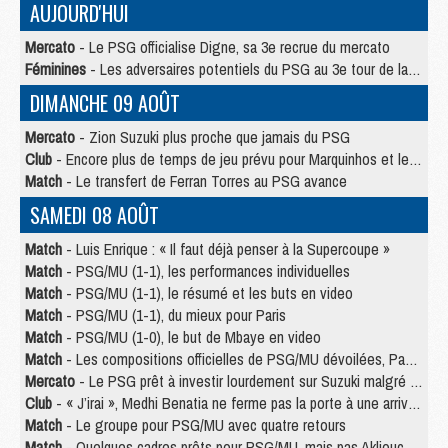
AUJOURD'HUI
Mercato
- Le PSG officialise Digne, sa 3e recrue du mercato
Féminines
- Les adversaires potentiels du PSG au 3e tour de la Ligue des Champions féminine
DIMANCHE 09 AOÛT
Mercato
- Zion Suzuki plus proche que jamais du PSG
Club
- Encore plus de temps de jeu prévu pour Marquinhos et les Portugais en Supercoupe
Match
- Le transfert de Ferran Torres au PSG avance
SAMEDI 08 AOÛT
Match
- Luis Enrique : « Il faut déjà penser à la Supercoupe »
Match
- PSG/MU (1-1), les performances individuelles
Match
- PSG/MU (1-1), le résumé et les buts en video
Match
- PSG/MU (1-1), du mieux pour Paris
Match
- PSG/MU (1-0), le but de Mbaye en video
Match
- Les compositions officielles de PSG/MU dévoilées, Pacho titulaire
Mercato
- Le PSG prêt à investir lourdement sur Suzuki malgré Safonov et Chevalier
Club
- « J’irai », Medhi Benatia ne ferme pas la porte à une arrivée au PSG
Match
- Le groupe pour PSG/MU avec quatre retours
Match
- Quelques cadres prêts pour PSG/MU, mais pas Akliouche ?