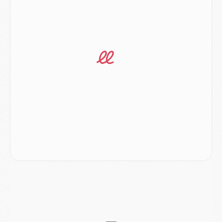
Mercato
- Ferran Torres aurait enfin tranché entre le PSG et le Barça
Match
- Rafel Pol « touché » par l'hommage reçu avant Majorque/PSG
Match
- Majorque/PSG (3-0), les performances individuelles
Match
- Luis Enrique : « On attend le retour de nos internationaux »
MERCREDI 05 AOÛT
Match
- Majorque/PSG (3-0), le résumé et les buts en video
Match
- Majorque/PSG (3-0), reprise compliquée pour Paris
Match
- Les compositions officielles de Majorque/PSG avec Kvara et de nombreux jeunes
Club
- Casquettes, maillots de bain, padel, le PSG lance sa collection été
Match
- Un des nouveaux maillots pour Majorque/PSG
Mercato
- Le PSG prépare une nouvelle offre pour Suzuki
Mercato
- Le transfert de Ferran Torres au PSG réglé avant le 12 août ?
Match
- Le groupe pour Majorque/PSG avec 11 absents
Mercato
- Le PSG officialise un quatrième prêt
Mercato
- Liverpool ne veut pas que Barcola au PSG
Match
- Majorque/PSG, quelle compo pour le premier match de la saison 2026/27 ?
MARDI 04 AOÛT
Europe
- Les chapeaux provisoires de la Ligue des champions 2026/27