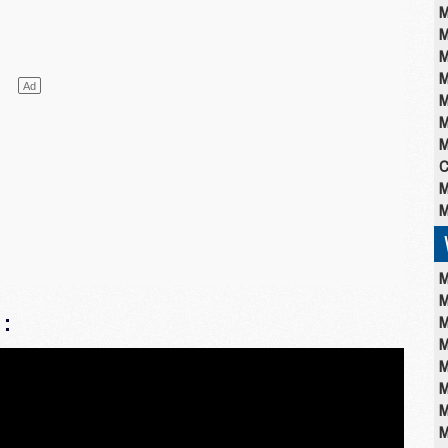
M
M
M
M
M
M
M
C
M
M
M
M
:
M
M
M
M
M
M