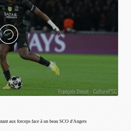
M
C
M
C
M
M
E
M
M
M
C
M
M
C
M
M