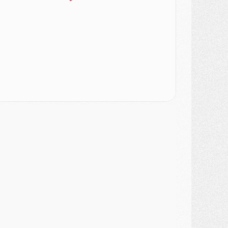
atch
- Un des nouveaux maillots pour Majorque/PSG
ercato
- Le PSG prépare une nouvelle offre pour Suzuki
ercato
- Le transfert de Ferran Torres au PSG réglé avant le 12 août ?
atch
- Le groupe pour Majorque/PSG avec 11 absents
ercato
- Le PSG officialise un quatrième prêt
ercato
- Liverpool ne veut pas que Barcola au PSG
atch
- Majorque/PSG, quelle compo pour le premier match de la saison 2026/27 ?
MARDI 04 AOÛT
urope
- Les chapeaux provisoires de la Ligue des champions 2026/27
odcast
- Podcast CulturePSG : Akliouche présenté par un fan de Monaco
lub
- Le PSG dévoile sa première collection d'entraînement pour 2026/2027
iscipline
- Un arbitre inattendu, mais porte-bonheur pour Lens/PSG
atch
- Majorque/PSG, sur quelle chaine et à quelle heure regarder le match ?
ercato
- Le plan du PSG pour Suzuki et Chevalier se précise
ercato
- L'Ajax refuse la première offre du PSG pour Godts
ercato
- Le PSG veut accélérer, Ferran Torres temporise
ercato
- Liverpool encore très loin du compte pour Barcola
LUNDI 03 AOÛT
atch
- Podcast CulturePSG : Mercato (Godts, Suzuki, Akliouche, Barcola, etc)