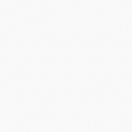
M
M
M
M
C
C
M
S
M
C
M
C
M
M