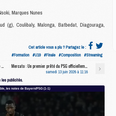
M
M
 Nsoki, Marques Nunes
M
M
M
ud (g), Coulibaly, Malonga, Batbedat, Diagouraga,
M
M
Cet article vous a plu ? Partagez le :
E
#Formation
#U19
#Finale
#Composition
#Streaming
P
C
Formation : Les U19 du PSG s'offrent le doublé dans la douleur
Mercato : Un premier prêté du PSG officiellement de retour
D
samedi 13 juin 2026 à 11:16
M
les publicités.
M
M
M
M
M