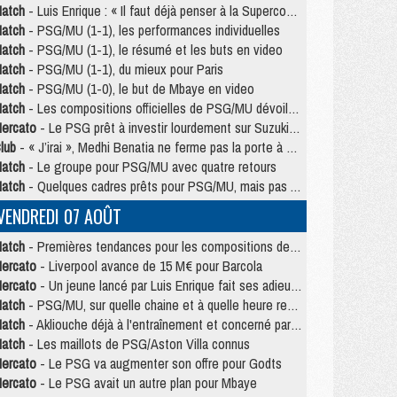
atch
- Luis Enrique : « Il faut déjà penser à la Supercoupe »
atch
- PSG/MU (1-1), les performances individuelles
atch
- PSG/MU (1-1), le résumé et les buts en video
atch
- PSG/MU (1-1), du mieux pour Paris
atch
- PSG/MU (1-0), le but de Mbaye en video
atch
- Les compositions officielles de PSG/MU dévoilées, Pacho titulaire
ercato
- Le PSG prêt à investir lourdement sur Suzuki malgré Safonov et Chevalier
lub
- « J’irai », Medhi Benatia ne ferme pas la porte à une arrivée au PSG
atch
- Le groupe pour PSG/MU avec quatre retours
atch
- Quelques cadres prêts pour PSG/MU, mais pas Akliouche ?
VENDREDI 07 AOÛT
atch
- Premières tendances pour les compositions de PSG/MU
ercato
- Liverpool avance de 15 M€ pour Barcola
ercato
- Un jeune lancé par Luis Enrique fait ses adieux au PSG
atch
- PSG/MU, sur quelle chaine et à quelle heure regarder le match ?
atch
- Akliouche déjà à l'entraînement et concerné par PSG/MU ?
atch
- Les maillots de PSG/Aston Villa connus
ercato
- Le PSG va augmenter son offre pour Godts
ercato
- Le PSG avait un autre plan pour Mbaye