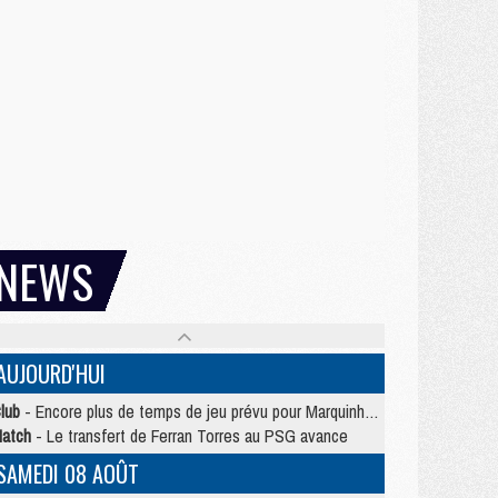
NEWS
AUJOURD'HUI
lub
- Encore plus de temps de jeu prévu pour Marquinhos et les Portugais en Supercoupe
atch
- Le transfert de Ferran Torres au PSG avance
SAMEDI 08 AOÛT