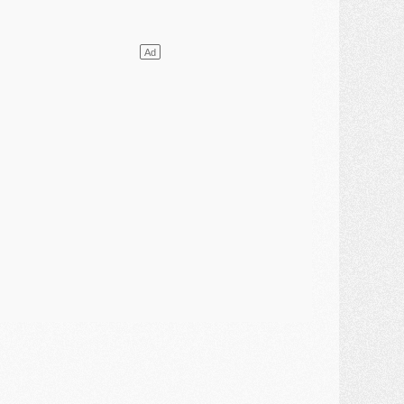
ercato
- L'Ajax attend bien plus de 45M pour Mika Godts
lub
- Quatre retours importants dans le groupe du PSG, et un plus discret
ercato
- Ayari file en Ligue 2
lub
- Le PSG s'associe avec un géant de la tech
ercato
- Vu d'Italie, le transfert de Suzuki au PSG est bien engagé
ercato
- Ferran Torres ne serait pas à vendre, mais...
urope
- Gros coup dur pour Aston Villa avant de croiser le PSG
DIMANCHE 02 AOÛT
ercato
- Le transfert de Kolo Muani à la Juventus est officiel
ercato
- [MAJ] Le PSG a fait une grosse offre à Parme pour Suzuki
ercato
- Le PSG a envoyé une première offre pour Mika Godts
lub
- Après Pacho, d'autres retours en vue
ercato
- Changement de dernière minute pour Kolo Muani
SAMEDI 01 AOÛT
ercato
- L'agent de Mika Godts confirme un accord avec le PSG
lub
- Quels numéros de maillot pour Akliouche et Digne au PSG ?
atch
- Un hommage prévu lors de Brest/PSG
ercato
- Le PSG et le Barça ont rendez-vous pour Ferran Torres