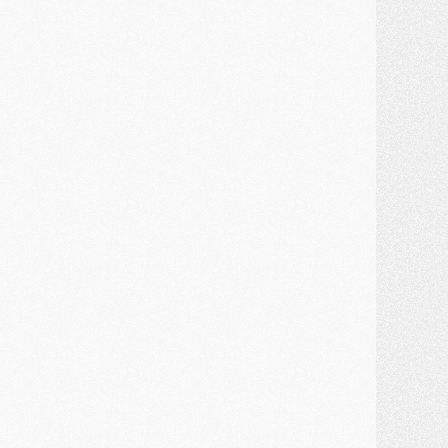
ercato
- Guéla Doué dans les listes du PSG
ercato
- Le transfert de Mika Godts au PSG en bonne voie
VENDREDI 31 JUILLET
atch
- Un diffuseur annoncé pour les deux premiers matchs amicaux du PSG
ercato
- Le transfert d'Akliouche au PSG bouclé, le montant se précise
lub
- Un retour majeur dans le groupe du PSG
lub
- [MAJ] Ndjantou et deux jeunes du PSG annoncés dans un tournoi U21
ercato
- L'étonnante piste Suzuki confirmée et onéreuse
JEUDI 30 JUILLET
élections
- Ancelotti fait le ménage au Brésil mais veut garder Marquinhos
ercato
- Le statu quo du milieu du PSG se précise
lub
- Le PSG plutôt que la FIFA pour Al-Khelaïfi, poussé par l'UEFA ?
ercato
- Le PSG presserait Ferran Torres de se décider, deux pistes de secours
lub
- Déguisements, shopping, double scouting, Luis Campos dévoile ses méthodes
ercato
- Kroupi retiré du mercato
ercato
- Enfin une avancée dans le transfert d'Akliouche
MERCREDI 29 JUILLET