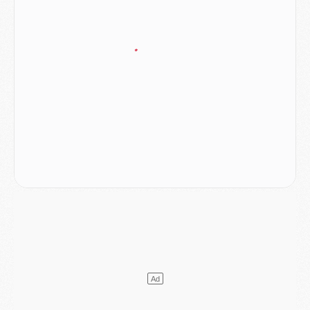
Mercato
- Le PSG prépare une nouvelle offre pour Suzuki
Mercato
- Le transfert de Ferran Torres au PSG réglé avant le 12 août ?
Match
- Le groupe pour Majorque/PSG avec 11 absents
Mercato
- Le PSG officialise un quatrième prêt
Mercato
- Liverpool ne veut pas que Barcola au PSG
Match
- Majorque/PSG, quelle compo pour le premier match de la saison 2026/27 ?
MARDI 04 AOÛT
Europe
- Les chapeaux provisoires de la Ligue des champions 2026/27
Podcast
- Podcast CulturePSG : Akliouche présenté par un fan de Monaco
Club
- Le PSG dévoile sa première collection d'entraînement pour 2026/2027
Discipline
- Un arbitre inattendu, mais porte-bonheur pour Lens/PSG
Match
- Majorque/PSG, sur quelle chaine et à quelle heure regarder le match ?
Mercato
- Le plan du PSG pour Suzuki et Chevalier se précise
Mercato
- L'Ajax refuse la première offre du PSG pour Godts
Mercato
- Le PSG veut accélérer, Ferran Torres temporise
Mercato
- Liverpool encore très loin du compte pour Barcola
LUNDI 03 AOÛT
Match
- Podcast CulturePSG : Mercato (Godts, Suzuki, Akliouche, Barcola, etc)