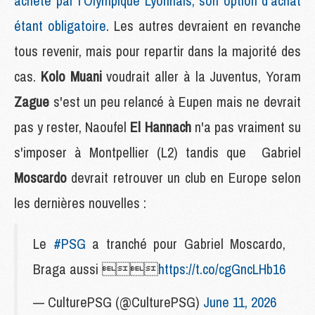
acheté par l'Olympique Lyonnais, son option d'achat
étant obligatoire
. Les autres devraient en revanche
tous revenir, mais pour repartir dans la majorité des
cas.
Kolo Muani
voudrait aller à la Juventus, Yoram
Zague
s'est un peu relancé à Eupen mais ne devrait
pas y rester, Naoufel
El Hannach
n'a pas vraiment su
s'imposer à Montpellier (L2) tandis que Gabriel
Moscardo
devrait retrouver un club en Europe selon
les dernières nouvelles :
Le
#PSG
a tranché pour Gabriel Moscardo,
Braga aussi 
https://t.co/cgGncLHb16
— CulturePSG (@CulturePSG)
June 11, 2026