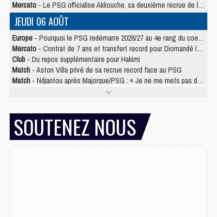
Mercato
- Le PSG officialise Akliouche, sa deuxième recrue de l’été
JEUDI 06 AOÛT
Europe
- Pourquoi le PSG redémarre 2026/27 au 4e rang du coefficient UEFA
Mercato
- Contrat de 7 ans et transfert record pour Diomandé loin du PSG
Club
- Du repos supplémentaire pour Hakimi
Match
- Aston Villa privé de sa recrue record face au PSG
Match
- Ndjantou après Majorque/PSG : « Je ne me mets pas de plafond »
Mercato
- La deuxième recrue du PSG arrive
Mercato
- Ferran Torres aurait enfin tranché entre le PSG et le Barça
Match
- Rafel Pol « touché » par l'hommage reçu avant Majorque/PSG
SOUTENEZ NOUS
Match
- Majorque/PSG (3-0), les performances individuelles
Match
- Luis Enrique : « On attend le retour de nos internationaux »
MERCREDI 05 AOÛT
Match
- Majorque/PSG (3-0), le résumé et les buts en video
Match
- Majorque/PSG (3-0), reprise compliquée pour Paris
Match
- Les compositions officielles de Majorque/PSG avec Kvara et de nombreux jeunes
Club
- Casquettes, maillots de bain, padel, le PSG lance sa collection été
Match
- Un des nouveaux maillots pour Majorque/PSG