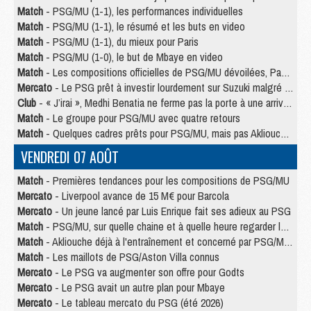
Match
- PSG/MU (1-1), les performances individuelles
Match
- PSG/MU (1-1), le résumé et les buts en video
Match
- PSG/MU (1-1), du mieux pour Paris
Match
- PSG/MU (1-0), le but de Mbaye en video
Match
- Les compositions officielles de PSG/MU dévoilées, Pacho titulaire
Mercato
- Le PSG prêt à investir lourdement sur Suzuki malgré Safonov et Chevalier
Club
- « J’irai », Medhi Benatia ne ferme pas la porte à une arrivée au PSG
Match
- Le groupe pour PSG/MU avec quatre retours
Match
- Quelques cadres prêts pour PSG/MU, mais pas Akliouche ?
VENDREDI 07 AOÛT
Match
- Premières tendances pour les compositions de PSG/MU
Mercato
- Liverpool avance de 15 M€ pour Barcola
Mercato
- Un jeune lancé par Luis Enrique fait ses adieux au PSG
Match
- PSG/MU, sur quelle chaine et à quelle heure regarder le match ?
Match
- Akliouche déjà à l'entraînement et concerné par PSG/MU ?
Match
- Les maillots de PSG/Aston Villa connus
Mercato
- Le PSG va augmenter son offre pour Godts
Mercato
- Le PSG avait un autre plan pour Mbaye
Mercato
- Le tableau mercato du PSG (été 2026)