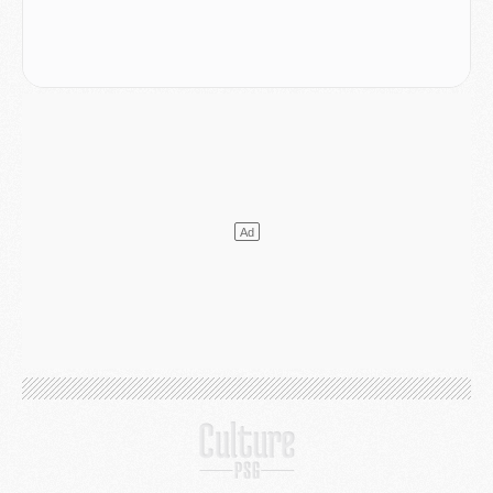
Mercato
- Le transfert de Kolo Muani à la Juventus est officiel
Mercato
- [MAJ] Le PSG a fait une grosse offre à Parme pour Suzuki
Mercato
- Le PSG a envoyé une première offre pour Mika Godts
Club
- Après Pacho, d'autres retours en vue
Mercato
- Changement de dernière minute pour Kolo Muani
SAMEDI 01 AOÛT
Mercato
- L'agent de Mika Godts confirme un accord avec le PSG
Club
- Quels numéros de maillot pour Akliouche et Digne au PSG ?
Match
- Un hommage prévu lors de Brest/PSG
Mercato
- Le PSG et le Barça ont rendez-vous pour Ferran Torres
Mercato
- Guéla Doué dans les listes du PSG
Mercato
- Le transfert de Mika Godts au PSG en bonne voie
VENDREDI 31 JUILLET
Match
- Un diffuseur annoncé pour les deux premiers matchs amicaux du PSG
Mercato
- Le transfert d'Akliouche au PSG bouclé, le montant se précise
Club
- Un retour majeur dans le groupe du PSG
Club
- [MAJ] Ndjantou et deux jeunes du PSG annoncés dans un tournoi U21
Mercato
- L'étonnante piste Suzuki confirmée et onéreuse