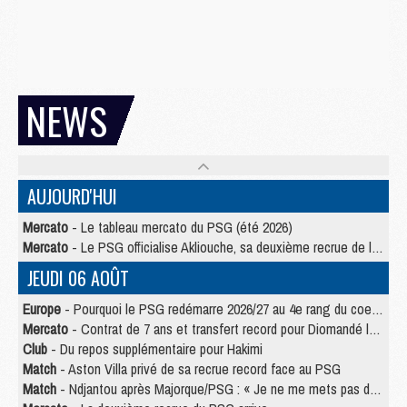
NEWS
AUJOURD'HUI
Mercato
- Le tableau mercato du PSG (été 2026)
Mercato
- Le PSG officialise Akliouche, sa deuxième recrue de l’été
JEUDI 06 AOÛT
Europe
- Pourquoi le PSG redémarre 2026/27 au 4e rang du coefficient UEFA
Mercato
- Contrat de 7 ans et transfert record pour Diomandé loin du PSG
Club
- Du repos supplémentaire pour Hakimi
Match
- Aston Villa privé de sa recrue record face au PSG
Match
- Ndjantou après Majorque/PSG : « Je ne me mets pas de plafond »