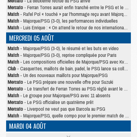
Mercato
- La deuxième recrue du PSG arrive
Mercato
- Ferran Torres aurait enfin tranché entre le PSG et le Barça
Match
- Rafel Pol « touché » par l'hommage reçu avant Majorque/PSG
Match
- Majorque/PSG (3-0), les performances individuelles
Match
- Luis Enrique : « On attend le retour de nos internationaux »
MERCREDI 05 AOÛT
Match
- Majorque/PSG (3-0), le résumé et les buts en video
Match
- Majorque/PSG (3-0), reprise compliquée pour Paris
Match
- Les compositions officielles de Majorque/PSG avec Kvara et de nombreux jeunes
Club
- Casquettes, maillots de bain, padel, le PSG lance sa collection été
Match
- Un des nouveaux maillots pour Majorque/PSG
Mercato
- Le PSG prépare une nouvelle offre pour Suzuki
Mercato
- Le transfert de Ferran Torres au PSG réglé avant le 12 août ?
Match
- Le groupe pour Majorque/PSG avec 11 absents
Mercato
- Le PSG officialise un quatrième prêt
Mercato
- Liverpool ne veut pas que Barcola au PSG
Match
- Majorque/PSG, quelle compo pour le premier match de la saison 2026/27 ?
MARDI 04 AOÛT
Europe
- Les chapeaux provisoires de la Ligue des champions 2026/27