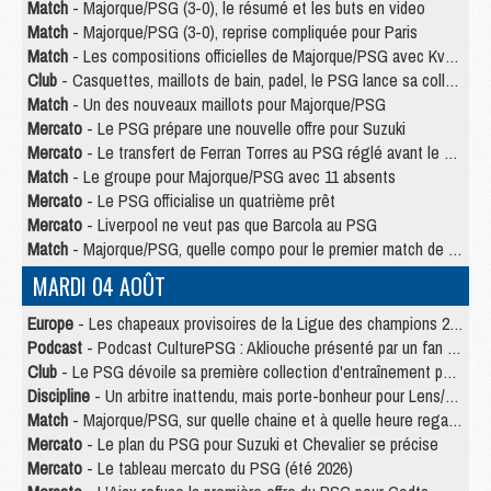
Match
- Majorque/PSG (3-0), le résumé et les buts en video
Match
- Majorque/PSG (3-0), reprise compliquée pour Paris
Match
- Les compositions officielles de Majorque/PSG avec Kvara et de nombreux jeunes
Club
- Casquettes, maillots de bain, padel, le PSG lance sa collection été
Match
- Un des nouveaux maillots pour Majorque/PSG
Mercato
- Le PSG prépare une nouvelle offre pour Suzuki
Mercato
- Le transfert de Ferran Torres au PSG réglé avant le 12 août ?
Match
- Le groupe pour Majorque/PSG avec 11 absents
Mercato
- Le PSG officialise un quatrième prêt
Mercato
- Liverpool ne veut pas que Barcola au PSG
Match
- Majorque/PSG, quelle compo pour le premier match de la saison 2026/27 ?
MARDI 04 AOÛT
Europe
- Les chapeaux provisoires de la Ligue des champions 2026/27
Podcast
- Podcast CulturePSG : Akliouche présenté par un fan de Monaco
Club
- Le PSG dévoile sa première collection d'entraînement pour 2026/2027
Discipline
- Un arbitre inattendu, mais porte-bonheur pour Lens/PSG
Match
- Majorque/PSG, sur quelle chaine et à quelle heure regarder le match ?
Mercato
- Le plan du PSG pour Suzuki et Chevalier se précise
Mercato
- Le tableau mercato du PSG (été 2026)