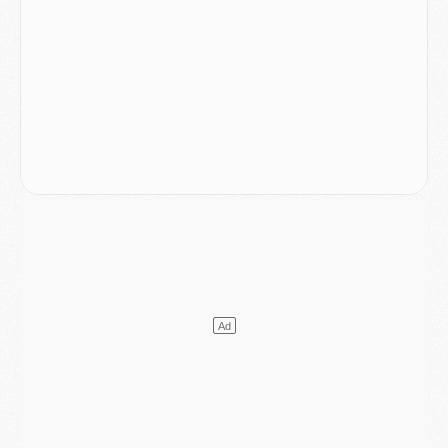
SAMEDI 01 AOÛT
Mercato
- L'agent de Mika Godts confirme un accord avec le PSG
Club
- Quels numéros de maillot pour Akliouche et Digne au PSG ?
Match
- Un hommage prévu lors de Brest/PSG
Mercato
- Le PSG et le Barça ont rendez-vous pour Ferran Torres
Mercato
- Guéla Doué dans les listes du PSG
Mercato
- Le transfert de Mika Godts au PSG en bonne voie
VENDREDI 31 JUILLET
Match
- Un diffuseur annoncé pour les deux premiers matchs amicaux du PSG
Mercato
- Le transfert d'Akliouche au PSG bouclé, le montant se précise
Club
- Un retour majeur dans le groupe du PSG
Club
- [MAJ] Ndjantou et deux jeunes du PSG annoncés dans un tournoi U21
Mercato
- L'étonnante piste Suzuki confirmée et onéreuse
JEUDI 30 JUILLET
Sélections
- Ancelotti fait le ménage au Brésil mais veut garder Marquinhos
Mercato
- Le statu quo du milieu du PSG se précise
Club
- Le PSG plutôt que la FIFA pour Al-Khelaïfi, poussé par l'UEFA ?
Mercato
- Le PSG presserait Ferran Torres de se décider, deux pistes de secours