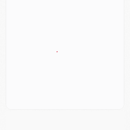
Europe
- Les chapeaux provisoires de la Ligue des champions 2026/27
Podcast
- Podcast CulturePSG : Akliouche présenté par un fan de Monaco
Club
- Le PSG dévoile sa première collection d'entraînement pour 2026/2027
Discipline
- Un arbitre inattendu, mais porte-bonheur pour Lens/PSG
Match
- Majorque/PSG, sur quelle chaine et à quelle heure regarder le match ?
Mercato
- Le plan du PSG pour Suzuki et Chevalier se précise
Mercato
- L'Ajax refuse la première offre du PSG pour Godts
Mercato
- Le PSG veut accélérer, Ferran Torres temporise
Mercato
- Liverpool encore très loin du compte pour Barcola
LUNDI 03 AOÛT
Match
- Podcast CulturePSG : Mercato (Godts, Suzuki, Akliouche, Barcola, etc)
Mercato
- L'Ajax attend bien plus de 45M pour Mika Godts
Club
- Quatre retours importants dans le groupe du PSG, et un plus discret
Mercato
- Ayari file en Ligue 2
Club
- Le PSG s'associe avec un géant de la tech
Mercato
- Vu d'Italie, le transfert de Suzuki au PSG est bien engagé
Mercato
- Ferran Torres ne serait pas à vendre, mais...
Europe
- Gros coup dur pour Aston Villa avant de croiser le PSG