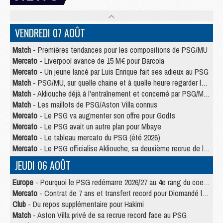
VENDREDI 07 AOÛT
Match
- Premières tendances pour les compositions de PSG/MU
Mercato
- Liverpool avance de 15 M€ pour Barcola
Mercato
- Un jeune lancé par Luis Enrique fait ses adieux au PSG
Match
- PSG/MU, sur quelle chaine et à quelle heure regarder le match ?
Match
- Akliouche déjà à l'entraînement et concerné par PSG/MU ?
Match
- Les maillots de PSG/Aston Villa connus
Mercato
- Le PSG va augmenter son offre pour Godts
Mercato
- Le PSG avait un autre plan pour Mbaye
Mercato
- Le tableau mercato du PSG (été 2026)
Mercato
- Le PSG officialise Akliouche, sa deuxième recrue de l’été
JEUDI 06 AOÛT
Europe
- Pourquoi le PSG redémarre 2026/27 au 4e rang du coefficient UEFA
Mercato
- Contrat de 7 ans et transfert record pour Diomandé loin du PSG
Club
- Du repos supplémentaire pour Hakimi
Match
- Aston Villa privé de sa recrue record face au PSG