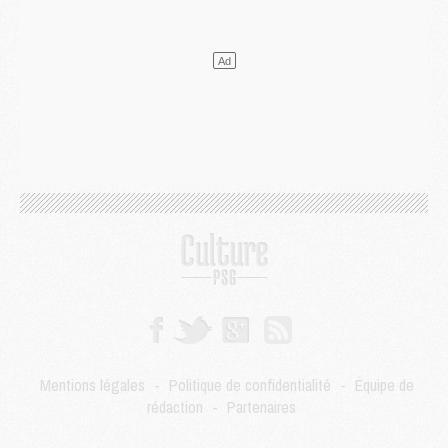
DIMANCHE 02 AOÛT
Mercato
- Le transfert de Kolo Muani à la Juventus est officiel
Mercato
- [MAJ] Le PSG a fait une grosse offre à Parme pour Suzuki
Mercato
- Le PSG a envoyé une première offre pour Mika Godts
Club
- Après Pacho, d'autres retours en vue
Mercato
- Changement de dernière minute pour Kolo Muani
SAMEDI 01 AOÛT
Mercato
- L'agent de Mika Godts confirme un accord avec le PSG
Club
- Quels numéros de maillot pour Akliouche et Digne au PSG ?
Match
- Un hommage prévu lors de Brest/PSG
Mercato
- Le PSG et le Barça ont rendez-vous pour Ferran Torres
Mercato
- Guéla Doué dans les listes du PSG
Mercato
- Le transfert de Mika Godts au PSG en bonne voie
VENDREDI 31 JUILLET
Match
- Un diffuseur annoncé pour les deux premiers matchs amicaux du PSG
Mentions légales
-
Politique de confidentialité
-
Équipe de
Mercato
- Le transfert d'Akliouche au PSG bouclé, le montant se précise
rédaction
-
Partenaires
Club
- Un retour majeur dans le groupe du PSG
Club
- [MAJ] Ndjantou et deux jeunes du PSG annoncés dans un tournoi U21