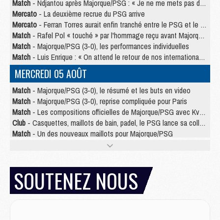
Match
- Ndjantou après Majorque/PSG : « Je ne me mets pas de plafond »
Mercato
- La deuxième recrue du PSG arrive
Mercato
- Ferran Torres aurait enfin tranché entre le PSG et le Barça
Match
- Rafel Pol « touché » par l'hommage reçu avant Majorque/PSG
Match
- Majorque/PSG (3-0), les performances individuelles
Match
- Luis Enrique : « On attend le retour de nos internationaux »
MERCREDI 05 AOÛT
Match
- Majorque/PSG (3-0), le résumé et les buts en video
Match
- Majorque/PSG (3-0), reprise compliquée pour Paris
Match
- Les compositions officielles de Majorque/PSG avec Kvara et de nombreux jeunes
Club
- Casquettes, maillots de bain, padel, le PSG lance sa collection été
Match
- Un des nouveaux maillots pour Majorque/PSG
Mercato
- Le PSG prépare une nouvelle offre pour Suzuki
Mercato
- Le transfert de Ferran Torres au PSG réglé avant le 12 août ?
Match
- Le groupe pour Majorque/PSG avec 11 absents
SOUTENEZ NOUS
Mercato
- Le PSG officialise un quatrième prêt
Mercato
- Liverpool ne veut pas que Barcola au PSG
Match
- Majorque/PSG, quelle compo pour le premier match de la saison 2026/27 ?
MARDI 04 AOÛT