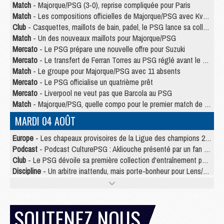
Match
- Majorque/PSG (3-0), reprise compliquée pour Paris
Match
- Les compositions officielles de Majorque/PSG avec Kvara et de nombreux jeunes
Club
- Casquettes, maillots de bain, padel, le PSG lance sa collection été
Match
- Un des nouveaux maillots pour Majorque/PSG
Mercato
- Le PSG prépare une nouvelle offre pour Suzuki
Mercato
- Le transfert de Ferran Torres au PSG réglé avant le 12 août ?
Match
- Le groupe pour Majorque/PSG avec 11 absents
Mercato
- Le PSG officialise un quatrième prêt
Mercato
- Liverpool ne veut pas que Barcola au PSG
Match
- Majorque/PSG, quelle compo pour le premier match de la saison 2026/27 ?
MARDI 04 AOÛT
Europe
- Les chapeaux provisoires de la Ligue des champions 2026/27
Podcast
- Podcast CulturePSG : Akliouche présenté par un fan de Monaco
Club
- Le PSG dévoile sa première collection d'entraînement pour 2026/2027
Discipline
- Un arbitre inattendu, mais porte-bonheur pour Lens/PSG
Match
- Majorque/PSG, sur quelle chaine et à quelle heure regarder le match ?
Mercato
- Le plan du PSG pour Suzuki et Chevalier se précise
Mercato
- Le tableau mercato du PSG (été 2026)
SOUTENEZ NOUS
Mercato
- L'Ajax refuse la première offre du PSG pour Godts