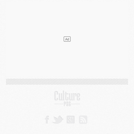
Mercato
- L'agent de Mika Godts confirme un accord avec le PSG
Club
- Quels numéros de maillot pour Akliouche et Digne au PSG ?
Match
- Un hommage prévu lors de Brest/PSG
Mercato
- Le PSG et le Barça ont rendez-vous pour Ferran Torres
Mercato
- Guéla Doué dans les listes du PSG
Mercato
- Le transfert de Mika Godts au PSG en bonne voie
VENDREDI 31 JUILLET
Match
- Un diffuseur annoncé pour les deux premiers matchs amicaux du PSG
Mercato
- Le transfert d'Akliouche au PSG bouclé, le montant se précise
Club
- Un retour majeur dans le groupe du PSG
Club
- [MAJ] Ndjantou et deux jeunes du PSG annoncés dans un tournoi U21
Mercato
- L'étonnante piste Suzuki confirmée et onéreuse
JEUDI 30 JUILLET
Sélections
- Ancelotti fait le ménage au Brésil mais veut garder Marquinhos
Mercato
- Le statu quo du milieu du PSG se précise
Club
- Le PSG plutôt que la FIFA pour Al-Khelaïfi, poussé par l'UEFA ?
Mercato
- Le PSG presserait Ferran Torres de se décider, deux pistes de secours
Club
- Déguisements, shopping, double scouting, Luis Campos dévoile ses méthodes