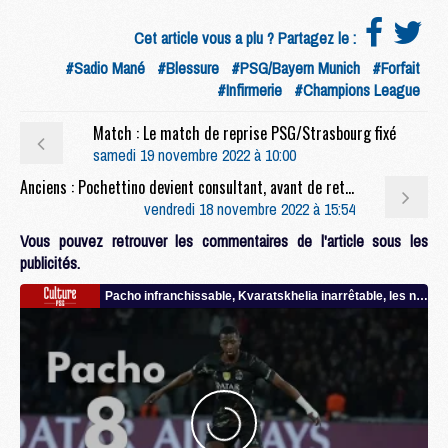
Cet article vous a plu ? Partagez le :
#Sadio Mané
#Blessure
#PSG/Bayern Munich
#Forfait
#Infirmerie
#Champions League
Match : Le match de reprise PSG/Strasbourg fixé
samedi 19 novembre 2022 à 10:00
Anciens : Pochettino devient consultant, avant de retrouver un poste en Angleterre ?
vendredi 18 novembre 2022 à 15:54
Vous pouvez retrouver les commentaires de l'article sous les
publicités.