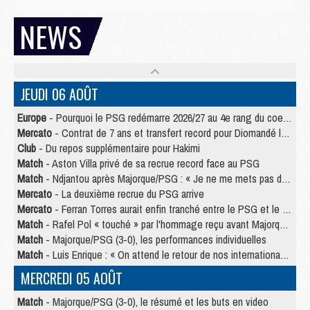
NEWS
JEUDI 06 AOÛT
Europe
- Pourquoi le PSG redémarre 2026/27 au 4e rang du coefficient UEFA
Mercato
- Contrat de 7 ans et transfert record pour Diomandé loin du PSG
Club
- Du repos supplémentaire pour Hakimi
Match
- Aston Villa privé de sa recrue record face au PSG
Match
- Ndjantou après Majorque/PSG : « Je ne me mets pas de plafond »
Mercato
- La deuxième recrue du PSG arrive
Mercato
- Ferran Torres aurait enfin tranché entre le PSG et le Barça
Match
- Rafel Pol « touché » par l'hommage reçu avant Majorque/PSG
Match
- Majorque/PSG (3-0), les performances individuelles
Match
- Luis Enrique : « On attend le retour de nos internationaux »
MERCREDI 05 AOÛT
Match
- Majorque/PSG (3-0), le résumé et les buts en video