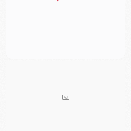
Mercato
- Le transfert de Kolo Muani à la Juventus est officiel
Mercato
- [MAJ] Le PSG a fait une grosse offre à Parme pour Suzuki
Mercato
- Le PSG a envoyé une première offre pour Mika Godts
Club
- Après Pacho, d'autres retours en vue
Mercato
- Changement de dernière minute pour Kolo Muani
SAMEDI 01 AOÛT
Mercato
- L'agent de Mika Godts confirme un accord avec le PSG
Club
- Quels numéros de maillot pour Akliouche et Digne au PSG ?
Match
- Un hommage prévu lors de Brest/PSG
Mercato
- Le PSG et le Barça ont rendez-vous pour Ferran Torres
Mercato
- Guéla Doué dans les listes du PSG
Mercato
- Le transfert de Mika Godts au PSG en bonne voie
VENDREDI 31 JUILLET
Match
- Un diffuseur annoncé pour les deux premiers matchs amicaux du PSG
Mercato
- Le transfert d'Akliouche au PSG bouclé, le montant se précise
Club
- Un retour majeur dans le groupe du PSG
Club
- [MAJ] Ndjantou et deux jeunes du PSG annoncés dans un tournoi U21