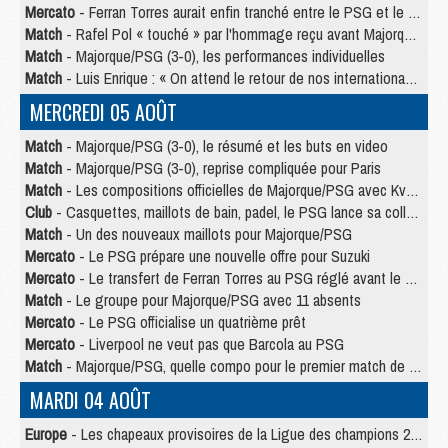
Mercato
- Ferran Torres aurait enfin tranché entre le PSG et le Barça
Match
- Rafel Pol « touché » par l'hommage reçu avant Majorque/PSG
Match
- Majorque/PSG (3-0), les performances individuelles
Match
- Luis Enrique : « On attend le retour de nos internationaux »
MERCREDI 05 AOÛT
Match
- Majorque/PSG (3-0), le résumé et les buts en video
Match
- Majorque/PSG (3-0), reprise compliquée pour Paris
Match
- Les compositions officielles de Majorque/PSG avec Kvara et de nombreux jeunes
Club
- Casquettes, maillots de bain, padel, le PSG lance sa collection été
Match
- Un des nouveaux maillots pour Majorque/PSG
Mercato
- Le PSG prépare une nouvelle offre pour Suzuki
Mercato
- Le transfert de Ferran Torres au PSG réglé avant le 12 août ?
Match
- Le groupe pour Majorque/PSG avec 11 absents
Mercato
- Le PSG officialise un quatrième prêt
Mercato
- Liverpool ne veut pas que Barcola au PSG
Match
- Majorque/PSG, quelle compo pour le premier match de la saison 2026/27 ?
MARDI 04 AOÛT
Europe
- Les chapeaux provisoires de la Ligue des champions 2026/27