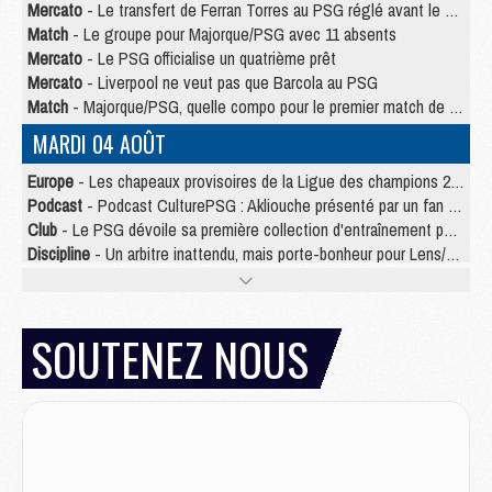
Mercato
- Le transfert de Ferran Torres au PSG réglé avant le 12 août ?
Match
- Le groupe pour Majorque/PSG avec 11 absents
Mercato
- Le PSG officialise un quatrième prêt
Mercato
- Liverpool ne veut pas que Barcola au PSG
Match
- Majorque/PSG, quelle compo pour le premier match de la saison 2026/27 ?
MARDI 04 AOÛT
Europe
- Les chapeaux provisoires de la Ligue des champions 2026/27
Podcast
- Podcast CulturePSG : Akliouche présenté par un fan de Monaco
Club
- Le PSG dévoile sa première collection d'entraînement pour 2026/2027
Discipline
- Un arbitre inattendu, mais porte-bonheur pour Lens/PSG
Match
- Majorque/PSG, sur quelle chaine et à quelle heure regarder le match ?
Mercato
- Le plan du PSG pour Suzuki et Chevalier se précise
Mercato
- Le tableau mercato du PSG (été 2026)
SOUTENEZ NOUS
Mercato
- L'Ajax refuse la première offre du PSG pour Godts
Mercato
- Le PSG veut accélérer, Ferran Torres temporise
Mercato
- Liverpool encore très loin du compte pour Barcola
LUNDI 03 AOÛT
Match
- Podcast CulturePSG : Mercato (Godts, Suzuki, Akliouche, Barcola, etc)