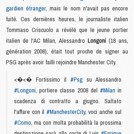
gardien étranger
, mais le nom n'avait pas encore
fuité. Ces dernières heures, le journaliste italien
Tommaso Criscuolo a révélé que le jeune portier
italien de l'AC Milan, Alessandro
Longoni
(18 ans,
génération 2008), était tout proche de signer au
PSG après avoir failli rejoindre Manchester City.
<�<� Fortissimo il
#Psg
su Alessandro
#Longoni
, portiere classe 2008 del
#Milan
in
scadenza di contratto a giugno. Saltato
l'affare con il
#ManchesterCity
, voci anche sul
#Como
, ma con molta probabilità la prossima
destinazione sarà alla corte di Luis
#Enrique