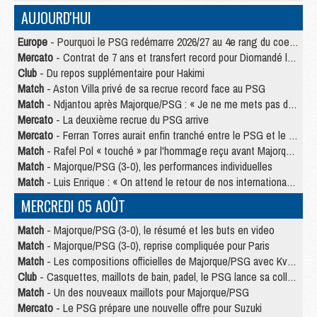
AUJOURD'HUI
Europe
- Pourquoi le PSG redémarre 2026/27 au 4e rang du coefficient UEFA
Mercato
- Contrat de 7 ans et transfert record pour Diomandé loin du PSG
Club
- Du repos supplémentaire pour Hakimi
Match
- Aston Villa privé de sa recrue record face au PSG
Match
- Ndjantou après Majorque/PSG : « Je ne me mets pas de plafond »
Mercato
- La deuxième recrue du PSG arrive
Mercato
- Ferran Torres aurait enfin tranché entre le PSG et le Barça
Match
- Rafel Pol « touché » par l'hommage reçu avant Majorque/PSG
Match
- Majorque/PSG (3-0), les performances individuelles
Match
- Luis Enrique : « On attend le retour de nos internationaux »
MERCREDI 05 AOÛT
Match
- Majorque/PSG (3-0), le résumé et les buts en video
Match
- Majorque/PSG (3-0), reprise compliquée pour Paris
Match
- Les compositions officielles de Majorque/PSG avec Kvara et de nombreux jeunes
Club
- Casquettes, maillots de bain, padel, le PSG lance sa collection été
Match
- Un des nouveaux maillots pour Majorque/PSG
Mercato
- Le PSG prépare une nouvelle offre pour Suzuki