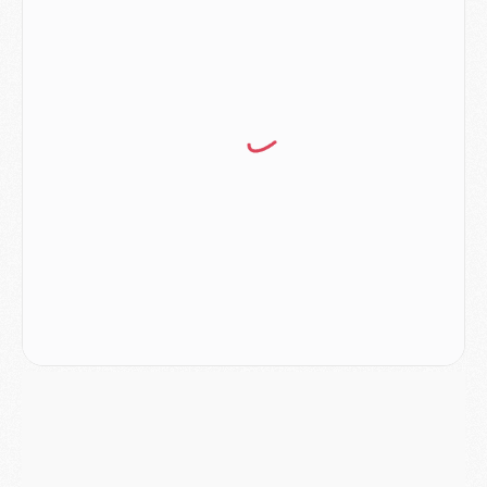
Mercato
- L'Ajax attend bien plus de 45M pour Mika Godts
Club
- Quatre retours importants dans le groupe du PSG, et un plus discret
Mercato
- Ayari file en Ligue 2
Club
- Le PSG s'associe avec un géant de la tech
Mercato
- Vu d'Italie, le transfert de Suzuki au PSG est bien engagé
Mercato
- Ferran Torres ne serait pas à vendre, mais...
Europe
- Gros coup dur pour Aston Villa avant de croiser le PSG
DIMANCHE 02 AOÛT
Mercato
- Le transfert de Kolo Muani à la Juventus est officiel
Mercato
- [MAJ] Le PSG a fait une grosse offre à Parme pour Suzuki
Mercato
- Le PSG a envoyé une première offre pour Mika Godts
Club
- Après Pacho, d'autres retours en vue
Mercato
- Changement de dernière minute pour Kolo Muani
SAMEDI 01 AOÛT
Mercato
- L'agent de Mika Godts confirme un accord avec le PSG
Club
- Quels numéros de maillot pour Akliouche et Digne au PSG ?
Match
- Un hommage prévu lors de Brest/PSG
Mercato
- Le PSG et le Barça ont rendez-vous pour Ferran Torres