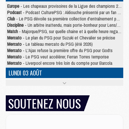
Europe
- Les chapeaux provisoires de la Ligue des champions 2026/27
Podcast
- Podcast CulturePSG : Akliouche présenté par un fan de Monaco
Club
- Le PSG dévoile sa première collection d'entraînement pour 2026/2027
Discipline
- Un arbitre inattendu, mais porte-bonheur pour Lens/PSG
Match
- Majorque/PSG, sur quelle chaine et à quelle heure regarder le match ?
Mercato
- Le plan du PSG pour Suzuki et Chevalier se précise
Mercato
- Le tableau mercato du PSG (été 2026)
Mercato
- L'Ajax refuse la première offre du PSG pour Godts
Mercato
- Le PSG veut accélérer, Ferran Torres temporise
Mercato
- Liverpool encore très loin du compte pour Barcola
LUNDI 03 AOÛT
Match
- Podcast CulturePSG : Mercato (Godts, Suzuki, Akliouche, Barcola, etc)
Mercato
- L'Ajax attend bien plus de 45M pour Mika Godts
Club
- Quatre retours importants dans le groupe du PSG, et un plus discret
SOUTENEZ NOUS
Mercato
- Ayari file en Ligue 2
Club
- Le PSG s'associe avec un géant de la tech
Mercato
- Vu d'Italie, le transfert de Suzuki au PSG est bien engagé
Mercato
- Ferran Torres ne serait pas à vendre, mais...
Europe
- Gros coup dur pour Aston Villa avant de croiser le PSG