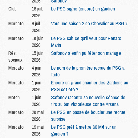
2026
Safonov
Club
16 juil.
Le PSG signe (encore) un gardien
2026
Mercato
8 juil.
Vers une saison 2 de Chevalier au PSG ?
2026
Mercato
16 juin
Le PSG sait ce qu'il veut pour Renato
2026
Marin
Rés.
15 juin
Safonov a enfin pu fêter son mariage
sociaux
2026
Mercato
4 juin
Le nom de la première recrue du PSG a
2026
fuité
Mercato
1 juin
Encore un grand chantier des gardiens au
2026
PSG cet été ?
Match
1 juin
Safonov raconte sa nouvelle séance de
2026
tirs au but victorieuse contre Arsenal
Mercato
26 mai
Le PSG en passe de boucler une recrue
2026
surprise
Mercato
19 mai
Le PSG prêt à mettre 60 M€ sur un
2026
gardien ?