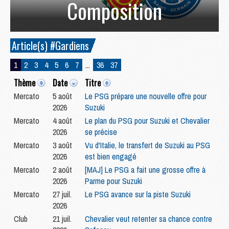
Composition
Article(s) #Gardiens
1
2
3
4
5
6
7
...
36
37
Thème
Date
Titre
Mercato
5 août
Le PSG prépare une nouvelle offre pour
2026
Suzuki
Mercato
4 août
Le plan du PSG pour Suzuki et Chevalier
2026
se précise
Mercato
3 août
Vu d'Italie, le transfert de Suzuki au PSG
2026
est bien engagé
Mercato
2 août
[MAJ] Le PSG a fait une grosse offre à
2026
Parme pour Suzuki
Mercato
27 juil.
Le PSG avance sur la piste Suzuki
2026
Club
21 juil.
Chevalier veut retenter sa chance contre