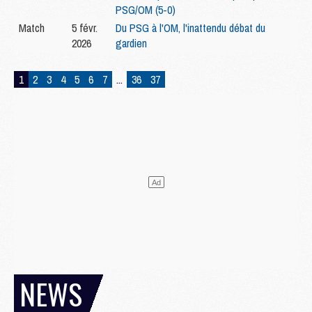
PSG/OM (5-0)
Match
5 févr.
Du PSG à l'OM, l'inattendu débat du
2026
gardien
1
2
3
4
5
6
7
...
36
37
NEWS