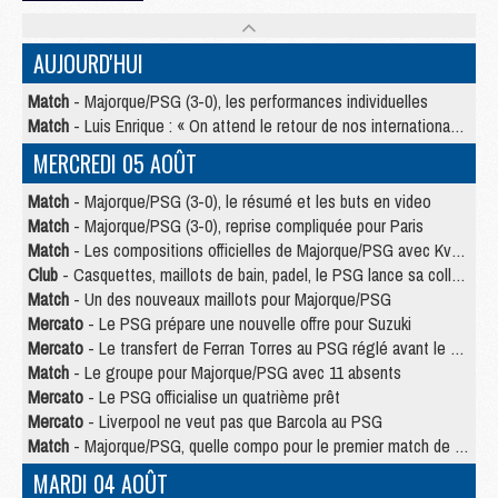
AUJOURD'HUI
Match
- Majorque/PSG (3-0), les performances individuelles
Match
- Luis Enrique : « On attend le retour de nos internationaux »
MERCREDI 05 AOÛT
Match
- Majorque/PSG (3-0), le résumé et les buts en video
Match
- Majorque/PSG (3-0), reprise compliquée pour Paris
Match
- Les compositions officielles de Majorque/PSG avec Kvara et de nombreux jeunes
Club
- Casquettes, maillots de bain, padel, le PSG lance sa collection été
Match
- Un des nouveaux maillots pour Majorque/PSG
Mercato
- Le PSG prépare une nouvelle offre pour Suzuki
Mercato
- Le transfert de Ferran Torres au PSG réglé avant le 12 août ?
Match
- Le groupe pour Majorque/PSG avec 11 absents
Mercato
- Le PSG officialise un quatrième prêt
Mercato
- Liverpool ne veut pas que Barcola au PSG
Match
- Majorque/PSG, quelle compo pour le premier match de la saison 2026/27 ?
MARDI 04 AOÛT