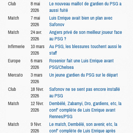
Club
8 mai
Le nouveau maillot de gardien du PSG a
2026
aussi fuité
Match
7 mai
Luis Enrique avait bien un plan avec
2026
Safonov
Match
24 avr.
Angers privé de son meilleur joueur face
2026
au PSG ?
Infirmerie
10 mars
Au PSG, les blessures touchent aussi le
2026
staff
Europe
6 mars
Rosenior fait une Luis Enrique avant
2026
PSG/Chelsea
Mercato
3 mars
Un jeune gardien du PSG sur le départ
2026
Club
18 févr.
Safonov ne se sent pas encore installé
2026
au PSG
Match
12 févr.
Dembélé, Zabarnyi, Dro, gardiens, etc, la
2026
conf' complète de Luis Enrique avant
Rennes/PSG
Match
9 févr.
Le match, Dembélé, son avenir, etc, la
2026
conf' complète de Luis Enrique après