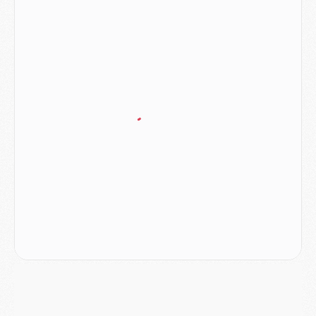
DIMANCHE 02 AOÛT
Mercato
- Le transfert de Kolo Muani à la Juventus est officiel
Mercato
- [MAJ] Le PSG a fait une grosse offre à Parme pour Suzuki
Mercato
- Le PSG a envoyé une première offre pour Mika Godts
Club
- Après Pacho, d'autres retours en vue
Mercato
- Changement de dernière minute pour Kolo Muani
SAMEDI 01 AOÛT
Mercato
- L'agent de Mika Godts confirme un accord avec le PSG
Club
- Quels numéros de maillot pour Akliouche et Digne au PSG ?
Match
- Un hommage prévu lors de Brest/PSG
Mercato
- Le PSG et le Barça ont rendez-vous pour Ferran Torres
Mercato
- Guéla Doué dans les listes du PSG
Mercato
- Le transfert de Mika Godts au PSG en bonne voie
VENDREDI 31 JUILLET
Match
- Un diffuseur annoncé pour les deux premiers matchs amicaux du PSG
Mercato
- Le transfert d'Akliouche au PSG bouclé, le montant se précise
Club
- Un retour majeur dans le groupe du PSG