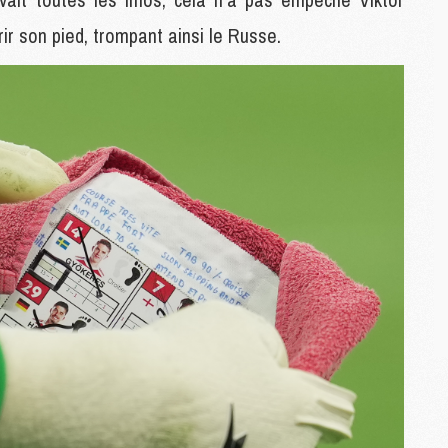
M
r son pied, trompant ainsi le Russe.
C
M
M
M
M
M
M
C
C
M
S
M
C
M
C