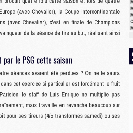
t produit quatre fois cette saison et lors de quatre
M
M
'Europe (avec Chevalier), la Coupe intercontinentale
M
s (avec Chevalier), c'est en finale de Champions
C
M
ainqueur de la séance de tirs au but, réalisant ainsi
M
M
M
M
t par le PSG cette saison
M
M
quatre séances avaient été perdues ? On ne le saura
dans cet exercice si particulier est forcément le fruit
E
Parisien, le staff de Luis Enrique ne multiplie pas
P
C
traînement, mais travaille en revanche beaucoup sur
D
M
oit pour ses tireurs (4/5 transformés samedi) ou ses
M
M