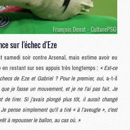
M
M
M
M
ce sur l'échec d'Eze
M
M
M
but samedi soir contre Arsenal, mais estime avoir eu
M
e en restant sur ses appuis très longtemps :
« Est-ce
M
échecs de Eze et Gabriel ? Pour le premier, oui
, a-t-il
t que je fasse un mouvement, et je ne l'ai pas fait. Je
M
C
 de tirer. Si j'avais plongé plus tôt, il aurait changé
M
M
e pense simplement qu'il a tiré « à l’aveugle », c'est
F
 prêt à repousser le ballon, au cas où. »
C
M