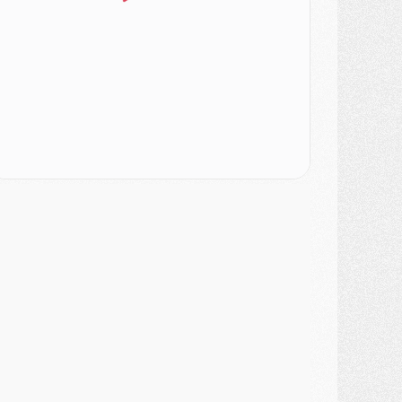
ercato
- Le PSG veut accélérer, Ferran Torres temporise
ercato
- Liverpool encore très loin du compte pour Barcola
LUNDI 03 AOÛT
atch
- Podcast CulturePSG : Mercato (Godts, Suzuki, Akliouche, Barcola, etc)
ercato
- L'Ajax attend bien plus de 45M pour Mika Godts
lub
- Quatre retours importants dans le groupe du PSG, et un plus discret
ercato
- Ayari file en Ligue 2
lub
- Le PSG s'associe avec un géant de la tech
ercato
- Vu d'Italie, le transfert de Suzuki au PSG est bien engagé
ercato
- Ferran Torres ne serait pas à vendre, mais...
urope
- Gros coup dur pour Aston Villa avant de croiser le PSG
DIMANCHE 02 AOÛT
ercato
- Le transfert de Kolo Muani à la Juventus est officiel
ercato
- [MAJ] Le PSG a fait une grosse offre à Parme pour Suzuki
ercato
- Le PSG a envoyé une première offre pour Mika Godts
lub
- Après Pacho, d'autres retours en vue
ercato
- Changement de dernière minute pour Kolo Muani
SAMEDI 01 AOÛT