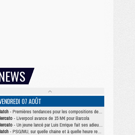
NEWS
VENDREDI 07 AOÛT
atch
- Premières tendances pour les compositions de PSG/MU
ercato
- Liverpool avance de 15 M€ pour Barcola
ercato
- Un jeune lancé par Luis Enrique fait ses adieux au PSG
atch
- PSG/MU, sur quelle chaine et à quelle heure regarder le match ?