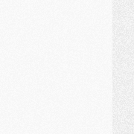
ercato
- Kroupi retiré du mercato
ercato
- Enfin une avancée dans le transfert d'Akliouche
MERCREDI 29 JUILLET
ercato
- Ferran Torres priorité du PSG, mais ouvert à tout
ercato
- Première offre de Liverpool en approche pour Barcola
ercato
- Le montant du transfert de Kolo Muani se précise, la formule aussi
ercato
- Kolo Muani attendu en Italie, son transfert débloqué
ercato
- Monaco a encore repoussé une offre du PSG pour Akliouche
ercato
- Liverpool presque d'accord avec Barcola, le PSG pas du tout
ercato
- Moment décisif pour le transfert de Kolo Muani
MARDI 28 JUILLET
ercato
- Des intermédiaires ont tenté de relancer Diomande au PSG
lub
- Au moins neuf jeunes conviés à l'entraînement des pros
ercato
- Une partie du communiqué du PSG sur Diomande expliquée
ercato
- Barcola futur plus gros transfert de l'été ?
ormation
- Retour sur la saison des U17 du PSG en 7 chiffres clés
lub
- Le PSG connaît ses premiers matches de septembre
ercato
- Un troisième prêt bouclé par le PSG