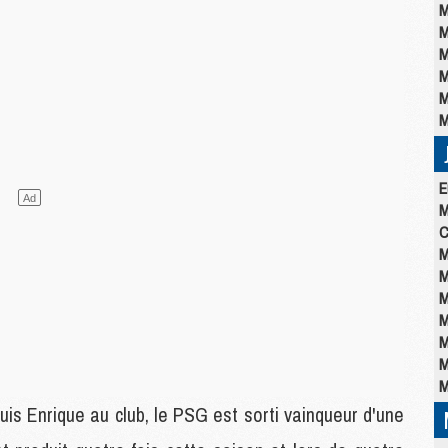
M
M
M
M
M
M
E
M
C
M
M
M
M
M
M
M
Luis Enrique au club, le PSG est sorti vainqueur d'une