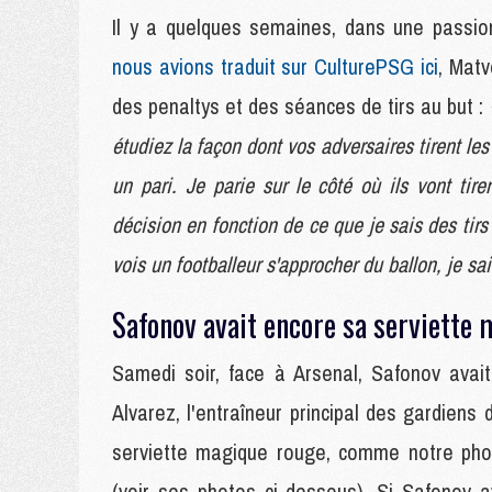
Il y a quelques semaines, dans une passi
nous avions traduit sur CulturePSG ici
, Mat
des penaltys et des séances de tirs au but :
étudiez la façon dont vos adversaires tirent le
un pari. Je parie sur le côté où ils vont tir
décision en fonction de ce que je sais des tirs
vois un footballeur s'approcher du ballon, je sa
Safonov avait encore sa serviette
Samedi soir, face à Arsenal, Safonov avai
Alvarez, l'entraîneur principal des gardien
serviette magique rouge, comme notre ph
(voir ses photos ci-dessous). Si Safonov a