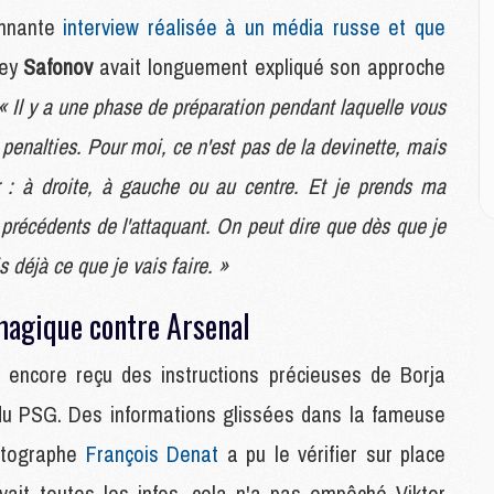
M
onnante
interview réalisée à un média russe et que
M
vey
Safonov
avait longuement expliqué son approche
M
« Il y a une phase de préparation pendant laquelle vous
M
s penalties. Pour moi, ce n'est pas de la devinette, mais
C
M
er : à droite, à gauche ou au centre. Et je prends ma
C
M
 précédents de l'attaquant. On peut dire que dès que je
M
is déjà ce que je vais faire. »
E
 magique contre Arsenal
M
M
t encore reçu des instructions précieuses de Borja
M
s du PSG. Des informations glissées dans la fameuse
C
M
otographe
François Denat
a pu le vérifier sur place
vait toutes les infos, cela n'a pas empêché Viktor