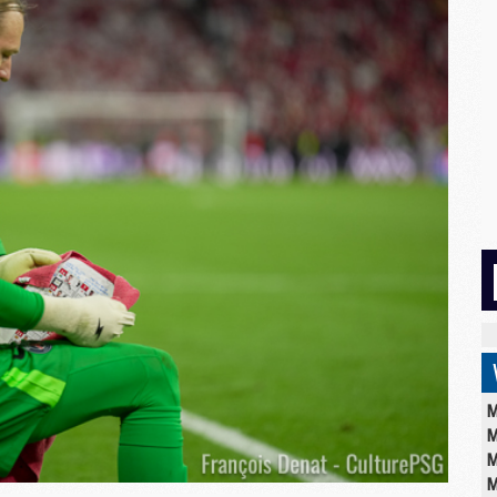
M
M
M
M