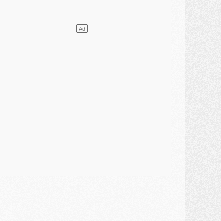
ercato
- L'agent de Mika Godts confirme un accord avec le PSG
lub
- Quels numéros de maillot pour Akliouche et Digne au PSG ?
atch
- Un hommage prévu lors de Brest/PSG
ercato
- Le PSG et le Barça ont rendez-vous pour Ferran Torres
ercato
- Guéla Doué dans les listes du PSG
ercato
- Le transfert de Mika Godts au PSG en bonne voie
VENDREDI 31 JUILLET
atch
- Un diffuseur annoncé pour les deux premiers matchs amicaux du PSG
ercato
- Le transfert d'Akliouche au PSG bouclé, le montant se précise
lub
- Un retour majeur dans le groupe du PSG
lub
- [MAJ] Ndjantou et deux jeunes du PSG annoncés dans un tournoi U21
ercato
- L'étonnante piste Suzuki confirmée et onéreuse
JEUDI 30 JUILLET
élections
- Ancelotti fait le ménage au Brésil mais veut garder Marquinhos
ercato
- Le statu quo du milieu du PSG se précise
lub
- Le PSG plutôt que la FIFA pour Al-Khelaïfi, poussé par l'UEFA ?
ercato
- Le PSG presserait Ferran Torres de se décider, deux pistes de secours
lub
- Déguisements, shopping, double scouting, Luis Campos dévoile ses méthodes