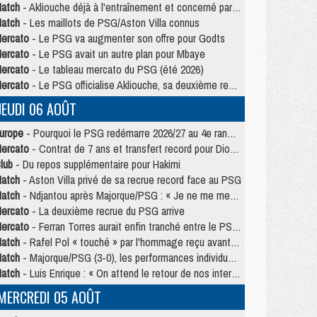
atch
- Akliouche déjà à l'entraînement et concerné par PSG/MU ?
atch
- Les maillots de PSG/Aston Villa connus
ercato
- Le PSG va augmenter son offre pour Godts
ercato
- Le PSG avait un autre plan pour Mbaye
ercato
- Le tableau mercato du PSG (été 2026)
ercato
- Le PSG officialise Akliouche, sa deuxième recrue de l’été
JEUDI 06 AOÛT
urope
- Pourquoi le PSG redémarre 2026/27 au 4e rang du coefficient UEFA
ercato
- Contrat de 7 ans et transfert record pour Diomandé loin du PSG
lub
- Du repos supplémentaire pour Hakimi
atch
- Aston Villa privé de sa recrue record face au PSG
atch
- Ndjantou après Majorque/PSG : « Je ne me mets pas de plafond »
ercato
- La deuxième recrue du PSG arrive
ercato
- Ferran Torres aurait enfin tranché entre le PSG et le Barça
atch
- Rafel Pol « touché » par l'hommage reçu avant Majorque/PSG
atch
- Majorque/PSG (3-0), les performances individuelles
atch
- Luis Enrique : « On attend le retour de nos internationaux »
MERCREDI 05 AOÛT