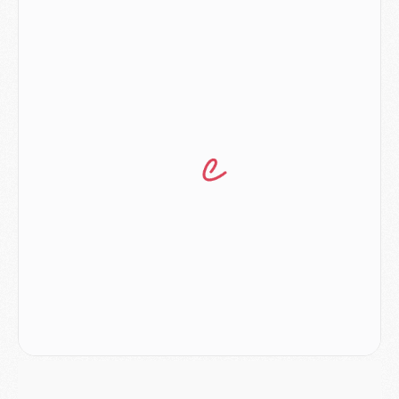
Europe
- Les chapeaux provisoires de la Ligue des champions 2026/27
Podcast
- Podcast CulturePSG : Akliouche présenté par un fan de Monaco
Club
- Le PSG dévoile sa première collection d'entraînement pour 2026/2027
Discipline
- Un arbitre inattendu, mais porte-bonheur pour Lens/PSG
Match
- Majorque/PSG, sur quelle chaine et à quelle heure regarder le match ?
Mercato
- Le plan du PSG pour Suzuki et Chevalier se précise
Mercato
- L'Ajax refuse la première offre du PSG pour Godts
Mercato
- Le PSG veut accélérer, Ferran Torres temporise
Mercato
- Liverpool encore très loin du compte pour Barcola
LUNDI 03 AOÛT
Match
- Podcast CulturePSG : Mercato (Godts, Suzuki, Akliouche, Barcola, etc)
Mercato
- L'Ajax attend bien plus de 45M pour Mika Godts
Club
- Quatre retours importants dans le groupe du PSG, et un plus discret
Mercato
- Ayari file en Ligue 2
Club
- Le PSG s'associe avec un géant de la tech
Mercato
- Vu d'Italie, le transfert de Suzuki au PSG est bien engagé
Mercato
- Ferran Torres ne serait pas à vendre, mais...
Europe
- Gros coup dur pour Aston Villa avant de croiser le PSG
DIMANCHE 02 AOÛT