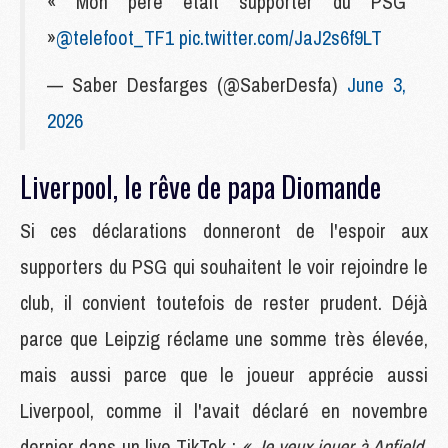
« Mon père était supporter du PSG
»
@telefoot_TF1
pic.twitter.com/JaJ2s6f9LT
— Saber Desfarges (@SaberDesfa)
June 3,
2026
Liverpool, le rêve de papa Diomande
Si ces déclarations donneront de l'espoir aux
supporters du PSG qui souhaitent le voir rejoindre le
club, il convient toutefois de rester prudent. Déjà
parce que Leipzig réclame une somme très élevée,
mais aussi parce que le joueur apprécie aussi
Liverpool, comme il l'avait déclaré en novembre
dernier dans un live TikTok :
« Je veux jouer à Anfield,