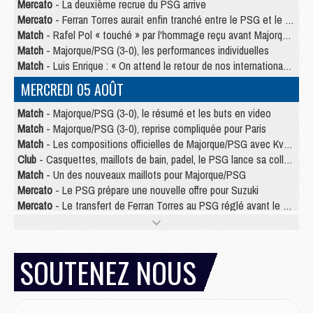
Mercato
- La deuxième recrue du PSG arrive
Mercato
- Ferran Torres aurait enfin tranché entre le PSG et le Barça
Match
- Rafel Pol « touché » par l'hommage reçu avant Majorque/PSG
Match
- Majorque/PSG (3-0), les performances individuelles
Match
- Luis Enrique : « On attend le retour de nos internationaux »
MERCREDI 05 AOÛT
Match
- Majorque/PSG (3-0), le résumé et les buts en video
Match
- Majorque/PSG (3-0), reprise compliquée pour Paris
Match
- Les compositions officielles de Majorque/PSG avec Kvara et de nombreux jeunes
Club
- Casquettes, maillots de bain, padel, le PSG lance sa collection été
Match
- Un des nouveaux maillots pour Majorque/PSG
Mercato
- Le PSG prépare une nouvelle offre pour Suzuki
Mercato
- Le transfert de Ferran Torres au PSG réglé avant le 12 août ?
Match
- Le groupe pour Majorque/PSG avec 11 absents
Mercato
- Le PSG officialise un quatrième prêt
Mercato
- Liverpool ne veut pas que Barcola au PSG
SOUTENEZ NOUS
Match
- Majorque/PSG, quelle compo pour le premier match de la saison 2026/27 ?
MARDI 04 AOÛT