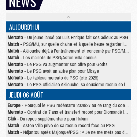
NEWS
AUJOURD'HUI
Mercato
- Un jeune lancé par Luis Enrique fait ses adieux au PSG
Match
- PSG/MU, sur quelle chaine et à quelle heure regarder le match ?
Match
- Akliouche déjà à l'entraînement et concerné par PSG/MU ?
Match
- Les maillots de PSG/Aston Villa connus
Mercato
- Le PSG va augmenter son offre pour Godts
Mercato
- Le PSG avait un autre plan pour Mbaye
Mercato
- Le tableau mercato du PSG (été 2026)
Mercato
- Le PSG officialise Akliouche, sa deuxième recrue de l’été
JEUDI 06 AOÛT
Europe
- Pourquoi le PSG redémarre 2026/27 au 4e rang du coefficient UEFA
Mercato
- Contrat de 7 ans et transfert record pour Diomandé loin du PSG
Club
- Du repos supplémentaire pour Hakimi
Match
- Aston Villa privé de sa recrue record face au PSG
Match
- Ndjantou après Majorque/PSG : « Je ne me mets pas de plafond »