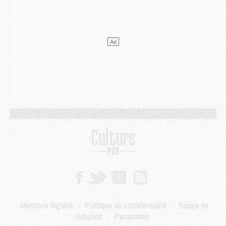
Mercato
- Le transfert de Kolo Muani à la Juventus est officiel
Mercato
- [MAJ] Le PSG a fait une grosse offre à Parme pour Suzuki
Mercato
- Le PSG a envoyé une première offre pour Mika Godts
Club
- Après Pacho, d'autres retours en vue
Mercato
- Changement de dernière minute pour Kolo Muani
SAMEDI 01 AOÛT
Mercato
- L'agent de Mika Godts confirme un accord avec le PSG
Club
- Quels numéros de maillot pour Akliouche et Digne au PSG ?
Match
- Un hommage prévu lors de Brest/PSG
Mercato
- Le PSG et le Barça ont rendez-vous pour Ferran Torres
Mercato
- Guéla Doué dans les listes du PSG
Mercato
- Le transfert de Mika Godts au PSG en bonne voie
VENDREDI 31 JUILLET
Match
- Un diffuseur annoncé pour les deux premiers matchs amicaux du PSG
Mercato
- Le transfert d'Akliouche au PSG bouclé, le montant se précise
Club
- Un retour majeur dans le groupe du PSG
Mentions légales
-
Politique de confidentialité
-
Équipe de
Club
- [MAJ] Ndjantou et deux jeunes du PSG annoncés dans un tournoi U21
rédaction
-
Partenaires
Mercato
- L'étonnante piste Suzuki confirmée et onéreuse