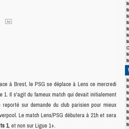
M
M
M
M
M
M
M
C
M
M
M
 face à Brest, le PSG se déplace à Lens ce mercredi
M
M
 1. Il s'agit du fameux match qui devait initialement
M
té reporté sur demande du club parisien pour mieux
M
M
Liverpool. Le match Lens/PSG débutera à 21h et sera
M
M
ts 1
, et non sur Ligue 1+.