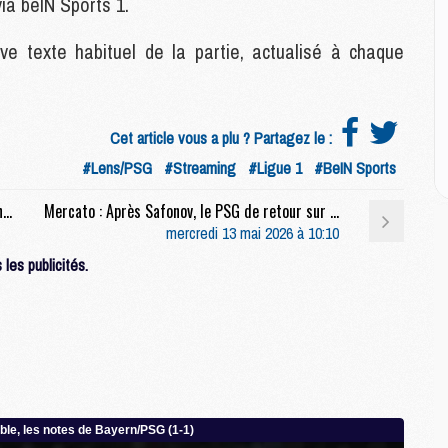
ia beIN Sports 1.
M
M
M
e texte habituel de la partie, actualisé à chaque
M
M
M
M
Cet article vous a plu ? Partagez le :
#Lens/PSG
#Streaming
#Ligue 1
#BeIN Sports
E
Match : Comment regarder Lens/PSG à l'étranger
Mercato : Après Safonov, le PSG de retour sur le marché russe ?
P
mercredi 13 mai 2026 à 10:10
C
les publicités.
D
M
M
M
M
M
M