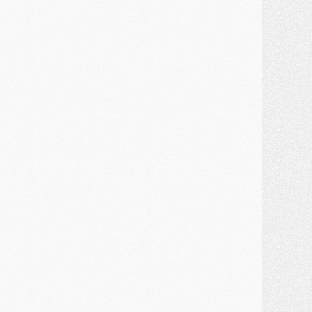
ercato
- Guéla Doué dans les listes du PSG
ercato
- Le transfert de Mika Godts au PSG en bonne voie
VENDREDI 31 JUILLET
atch
- Un diffuseur annoncé pour les deux premiers matchs amicaux du PSG
ercato
- Le transfert d'Akliouche au PSG bouclé, le montant se précise
lub
- Un retour majeur dans le groupe du PSG
lub
- [MAJ] Ndjantou et deux jeunes du PSG annoncés dans un tournoi U21
ercato
- L'étonnante piste Suzuki confirmée et onéreuse
JEUDI 30 JUILLET
élections
- Ancelotti fait le ménage au Brésil mais veut garder Marquinhos
ercato
- Le statu quo du milieu du PSG se précise
lub
- Le PSG plutôt que la FIFA pour Al-Khelaïfi, poussé par l'UEFA ?
ercato
- Le PSG presserait Ferran Torres de se décider, deux pistes de secours
lub
- Déguisements, shopping, double scouting, Luis Campos dévoile ses méthodes
ercato
- Kroupi retiré du mercato
ercato
- Enfin une avancée dans le transfert d'Akliouche
MERCREDI 29 JUILLET