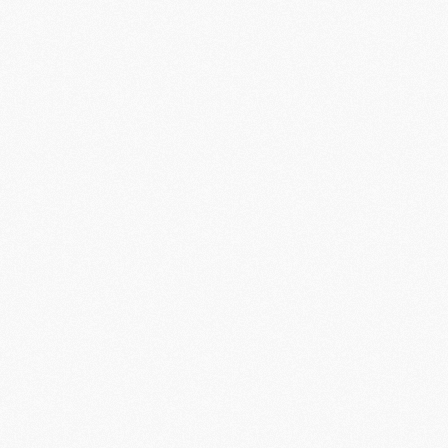
M
M
M
M
C
C
M
S
M
C
M
C
M
M