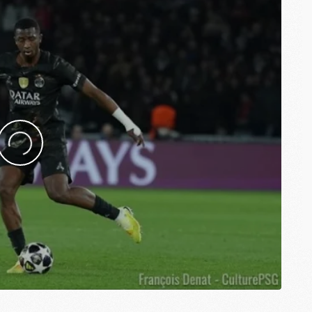
M
C
M
C
M
M
E
M
M
M
C
M
M
C
M
M