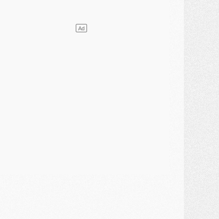
ercato
- L'Ajax attend bien plus de 45M pour Mika Godts
lub
- Quatre retours importants dans le groupe du PSG, et un plus discret
ercato
- Ayari file en Ligue 2
lub
- Le PSG s'associe avec un géant de la tech
ercato
- Vu d'Italie, le transfert de Suzuki au PSG est bien engagé
ercato
- Ferran Torres ne serait pas à vendre, mais...
urope
- Gros coup dur pour Aston Villa avant de croiser le PSG
DIMANCHE 02 AOÛT
ercato
- Le transfert de Kolo Muani à la Juventus est officiel
ercato
- [MAJ] Le PSG a fait une grosse offre à Parme pour Suzuki
ercato
- Le PSG a envoyé une première offre pour Mika Godts
lub
- Après Pacho, d'autres retours en vue
ercato
- Changement de dernière minute pour Kolo Muani
SAMEDI 01 AOÛT
ercato
- L'agent de Mika Godts confirme un accord avec le PSG
lub
- Quels numéros de maillot pour Akliouche et Digne au PSG ?
atch
- Un hommage prévu lors de Brest/PSG
ercato
- Le PSG et le Barça ont rendez-vous pour Ferran Torres