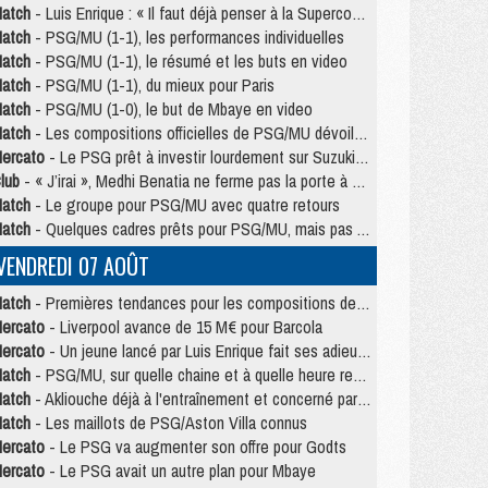
atch
- Luis Enrique : « Il faut déjà penser à la Supercoupe »
atch
- PSG/MU (1-1), les performances individuelles
atch
- PSG/MU (1-1), le résumé et les buts en video
atch
- PSG/MU (1-1), du mieux pour Paris
atch
- PSG/MU (1-0), le but de Mbaye en video
atch
- Les compositions officielles de PSG/MU dévoilées, Pacho titulaire
ercato
- Le PSG prêt à investir lourdement sur Suzuki malgré Safonov et Chevalier
lub
- « J’irai », Medhi Benatia ne ferme pas la porte à une arrivée au PSG
atch
- Le groupe pour PSG/MU avec quatre retours
atch
- Quelques cadres prêts pour PSG/MU, mais pas Akliouche ?
VENDREDI 07 AOÛT
atch
- Premières tendances pour les compositions de PSG/MU
ercato
- Liverpool avance de 15 M€ pour Barcola
ercato
- Un jeune lancé par Luis Enrique fait ses adieux au PSG
atch
- PSG/MU, sur quelle chaine et à quelle heure regarder le match ?
atch
- Akliouche déjà à l'entraînement et concerné par PSG/MU ?
atch
- Les maillots de PSG/Aston Villa connus
ercato
- Le PSG va augmenter son offre pour Godts
ercato
- Le PSG avait un autre plan pour Mbaye