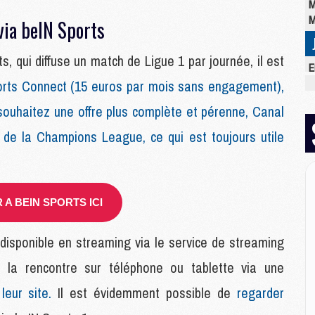
M
M
ia beIN Sports
, qui diffuse un match de Ligue 1 par journée, il est
E
M
orts Connect (15 euros par mois sans engagement),
C
ouhaitez une offre plus complète et pérenne, Canal
M
M
 de la Champions League, ce qui est toujours utile
M
M
M
M
A BEIN SPORTS ICI
M
 disponible en streaming via le service de streaming
M
 la rencontre sur téléphone ou tablette via une
M
M
leur site.
Il est évidemment possible de
regarder
C