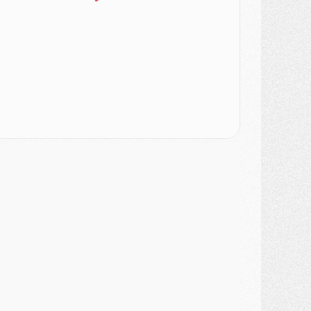
atch
- Un des nouveaux maillots pour Majorque/PSG
ercato
- Le PSG prépare une nouvelle offre pour Suzuki
ercato
- Le transfert de Ferran Torres au PSG réglé avant le 12 août ?
atch
- Le groupe pour Majorque/PSG avec 11 absents
ercato
- Le PSG officialise un quatrième prêt
ercato
- Liverpool ne veut pas que Barcola au PSG
atch
- Majorque/PSG, quelle compo pour le premier match de la saison 2026/27 ?
MARDI 04 AOÛT
urope
- Les chapeaux provisoires de la Ligue des champions 2026/27
odcast
- Podcast CulturePSG : Akliouche présenté par un fan de Monaco
lub
- Le PSG dévoile sa première collection d'entraînement pour 2026/2027
iscipline
- Un arbitre inattendu, mais porte-bonheur pour Lens/PSG
atch
- Majorque/PSG, sur quelle chaine et à quelle heure regarder le match ?
ercato
- Le plan du PSG pour Suzuki et Chevalier se précise
ercato
- L'Ajax refuse la première offre du PSG pour Godts
ercato
- Le PSG veut accélérer, Ferran Torres temporise
ercato
- Liverpool encore très loin du compte pour Barcola
LUNDI 03 AOÛT
atch
- Podcast CulturePSG : Mercato (Godts, Suzuki, Akliouche, Barcola, etc)