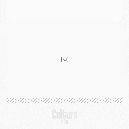
Podcast
- Podcast CulturePSG : Akliouche présenté par un fan de Monaco
Club
- Le PSG dévoile sa première collection d'entraînement pour 2026/2027
Discipline
- Un arbitre inattendu, mais porte-bonheur pour Lens/PSG
Match
- Majorque/PSG, sur quelle chaine et à quelle heure regarder le match ?
Mercato
- Le plan du PSG pour Suzuki et Chevalier se précise
Mercato
- L'Ajax refuse la première offre du PSG pour Godts
Mercato
- Le PSG veut accélérer, Ferran Torres temporise
Mercato
- Liverpool encore très loin du compte pour Barcola
LUNDI 03 AOÛT
Match
- Podcast CulturePSG : Mercato (Godts, Suzuki, Akliouche, Barcola, etc)
Mercato
- L'Ajax attend bien plus de 45M pour Mika Godts
Club
- Quatre retours importants dans le groupe du PSG, et un plus discret
Mercato
- Ayari file en Ligue 2
Club
- Le PSG s'associe avec un géant de la tech
Mercato
- Vu d'Italie, le transfert de Suzuki au PSG est bien engagé
Mercato
- Ferran Torres ne serait pas à vendre, mais...
Europe
- Gros coup dur pour Aston Villa avant de croiser le PSG
DIMANCHE 02 AOÛT