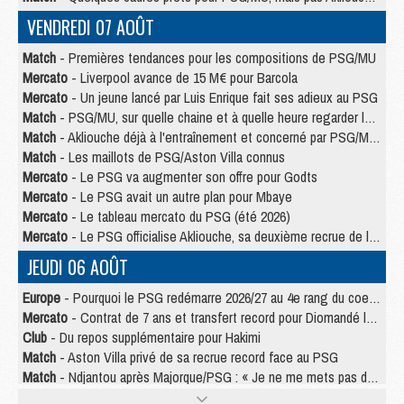
VENDREDI 07 AOÛT
Match
- Premières tendances pour les compositions de PSG/MU
Mercato
- Liverpool avance de 15 M€ pour Barcola
Mercato
- Un jeune lancé par Luis Enrique fait ses adieux au PSG
Match
- PSG/MU, sur quelle chaine et à quelle heure regarder le match ?
Match
- Akliouche déjà à l'entraînement et concerné par PSG/MU ?
Match
- Les maillots de PSG/Aston Villa connus
Mercato
- Le PSG va augmenter son offre pour Godts
Mercato
- Le PSG avait un autre plan pour Mbaye
Mercato
- Le tableau mercato du PSG (été 2026)
Mercato
- Le PSG officialise Akliouche, sa deuxième recrue de l’été
JEUDI 06 AOÛT
Europe
- Pourquoi le PSG redémarre 2026/27 au 4e rang du coefficient UEFA
Mercato
- Contrat de 7 ans et transfert record pour Diomandé loin du PSG
Club
- Du repos supplémentaire pour Hakimi
Match
- Aston Villa privé de sa recrue record face au PSG
Match
- Ndjantou après Majorque/PSG : « Je ne me mets pas de plafond »
Mercato
- La deuxième recrue du PSG arrive