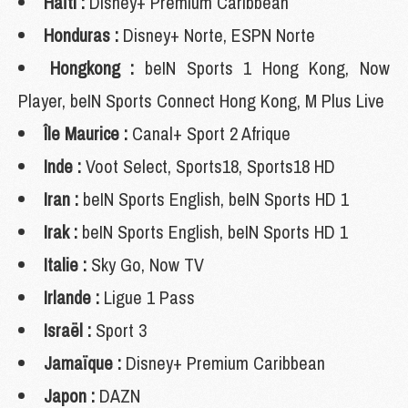
Haïti :
Disney+ Premium Caribbean
Honduras :
Disney+ Norte, ESPN Norte
Hongkong :
beIN Sports 1 Hong Kong, Now
Player, beIN Sports Connect Hong Kong, M Plus Live
Île Maurice :
Canal+ Sport 2 Afrique
Inde :
Voot Select, Sports18, Sports18 HD
Iran :
beIN Sports English, beIN Sports HD 1
Irak :
beIN Sports English, beIN Sports HD 1
Italie :
Sky Go, Now TV
Irlande :
Ligue 1 Pass
Israël :
Sport 3
Jamaïque :
Disney+ Premium Caribbean
Japon :
DAZN