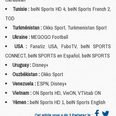
Tunisie :
beIN Sports HD 4, beIN Sports French 2,
TOD
Turkménistan :
Okko Sport, Turkmenistan Sport
Ukraine :
MEGOGO Football
USA :
Fanatiz USA, FuboTV, beIN SPORTS
CONNECT, beIN SPORTS en Español, beIN SPORTS
Uruguay :
Disney+
Ouzbékistan :
Okko Sport
Venezuela :
ESPN, Disney+
Vietnam :
ON Sports HD, VieON, VTVcab ON
Yémen :
beIN Sports HD 1, beIN Sports English
Cet article vous a plu ? Partagez le :