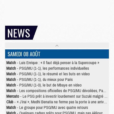
NEWS
SAMEDI 08 AOÛT
Match
- Luis Enrique : « Il faut déjà penser à la Supercoupe »
Match
- PSG/MU (1-1), les performances individuelles
Match
- PSG/MU (1-1), le résumé et les buts en video
Match
- PSG/MU (1-1), du mieux pour Paris
Match
- PSG/MU (1-0), le but de Mbaye en video
Match
- Les compositions officielles de PSG/MU dévoilées, Pacho titulaire
Mercato
- Le PSG prêt à investir lourdement sur Suzuki malgré Safonov et Chevalier
Club
- « J’irai », Medhi Benatia ne ferme pas la porte à une arrivée au PSG
Match
- Le groupe pour PSG/MU avec quatre retours
Match
- Quelques cadres prêts pour PSG/MU, mais pas Akliouche ?