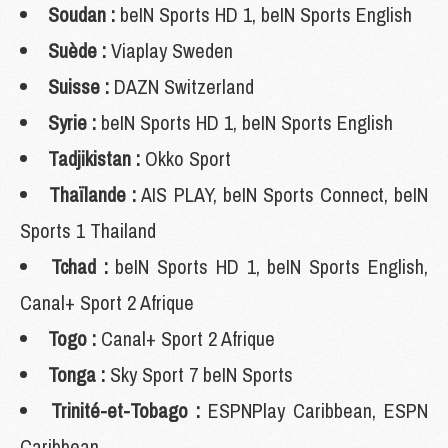
Soudan :
beIN Sports HD 1, beIN Sports English
Suède :
Viaplay Sweden
Suisse :
DAZN Switzerland
Syrie :
beIN Sports HD 1, beIN Sports English
Tadjikistan :
Okko Sport
Thaïlande :
AIS PLAY, beIN Sports Connect, beIN
Sports 1 Thailand
Tchad :
beIN Sports HD 1, beIN Sports English,
Canal+ Sport 2 Afrique
Togo :
Canal+ Sport 2 Afrique
Tonga :
Sky Sport 7 beIN Sports
Trinité-et-Tobago :
ESPNPlay Caribbean, ESPN
Caribbean