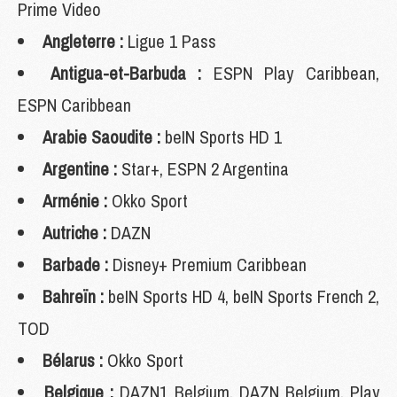
Prime Video
Angleterre :
Ligue 1 Pass
Antigua-et-Barbuda :
ESPN Play Caribbean,
ESPN Caribbean
Arabie Saoudite :
beIN Sports HD 1
Argentine :
Star+, ESPN 2 Argentina
Arménie :
Okko Sport
Autriche :
DAZN
Barbade :
Disney+ Premium Caribbean
Bahreïn :
beIN Sports HD 4, beIN Sports French 2,
TOD
Bélarus :
Okko Sport
Belgique :
DAZN1 Belgium, DAZN Belgium, Play