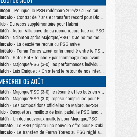
JEUDI 06 AOÛT
urope
- Pourquoi le PSG redémarre 2026/27 au 4e rang du coefficient UEFA
ercato
- Contrat de 7 ans et transfert record pour Diomandé loin du PSG
lub
- Du repos supplémentaire pour Hakimi
atch
- Aston Villa privé de sa recrue record face au PSG
atch
- Ndjantou après Majorque/PSG : « Je ne me mets pas de plafond »
ercato
- La deuxième recrue du PSG arrive
ercato
- Ferran Torres aurait enfin tranché entre le PSG et le Barça
atch
- Rafel Pol « touché » par l'hommage reçu avant Majorque/PSG
atch
- Majorque/PSG (3-0), les performances individuelles
atch
- Luis Enrique : « On attend le retour de nos internationaux »
MERCREDI 05 AOÛT
atch
- Majorque/PSG (3-0), le résumé et les buts en video
atch
- Majorque/PSG (3-0), reprise compliquée pour Paris
atch
- Les compositions officielles de Majorque/PSG avec Kvara et de nombreux jeunes
lub
- Casquettes, maillots de bain, padel, le PSG lance sa collection été
atch
- Un des nouveaux maillots pour Majorque/PSG
ercato
- Le PSG prépare une nouvelle offre pour Suzuki
ercato
- Le transfert de Ferran Torres au PSG réglé avant le 12 août ?