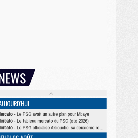
NEWS
AUJOURD'HUI
ercato
- Le PSG avait un autre plan pour Mbaye
ercato
- Le tableau mercato du PSG (été 2026)
ercato
- Le PSG officialise Akliouche, sa deuxième recrue de l’été