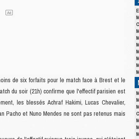
E
M
C
M
M
M
M
M
M
M
ns de six forfaits pour le match face à Brest et le
ch du soir (21h) confirme que l'effectif parisien est
M
M
uement, les blessés Achraf Hakimi, Lucas Chevalier,
M
lian Pacho et Nuno Mendes ne sont pas retenus mais
C
M
M
M