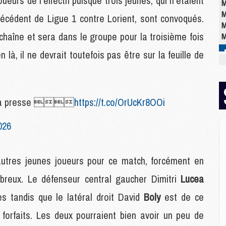
eurs de l'effectif puisque trois jeunes, qui n'étaient
M
M
récédent de Ligue 1 contre Lorient, sont convoqués.
M
chaîne et sera dans le groupe pour la troisième fois
M
n là, il ne devrait toutefois pas être sur la feuille de
E
P
C
n la presse 
https://t.co/OrUcKr8OOi
D
M
026
M
M
M
utres jeunes joueurs pour ce match, forcément en
M
breux. Le défenseur central gaucher Dimitri
Lucea
M
 tandis que le latéral droit David
Boly
est de ce
M
forfaits. Les deux pourraient bien avoir un peu de
C