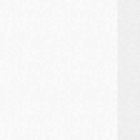
ercato
- Kolo Muani attendu en Italie, son transfert débloqué
ercato
- Monaco a encore repoussé une offre du PSG pour Akliouche
ercato
- Liverpool presque d'accord avec Barcola, le PSG pas du tout
ercato
- Moment décisif pour le transfert de Kolo Muani
MARDI 28 JUILLET
ercato
- Des intermédiaires ont tenté de relancer Diomande au PSG
lub
- Au moins neuf jeunes conviés à l'entraînement des pros
ercato
- Une partie du communiqué du PSG sur Diomande expliquée
ercato
- Barcola futur plus gros transfert de l'été ?
ormation
- Retour sur la saison des U17 du PSG en 7 chiffres clés
lub
- Le PSG connaît ses premiers matches de septembre
ercato
- Un troisième prêt bouclé par le PSG
LUNDI 27 JUILLET
odcast
- Podcast CulturePSG à 22h : Mercato (Barcola, Diomande, etc)
ercato
- La prolongation de Dembélé au PSG dans la dernière ligne droite
lub
- Le PSG a fait sa reprise avec... 9 joueurs
és. sociaux
- Les Portugais du PSG réunis pendant leurs vacances
ercato
- Le PSG avance sur la piste Suzuki