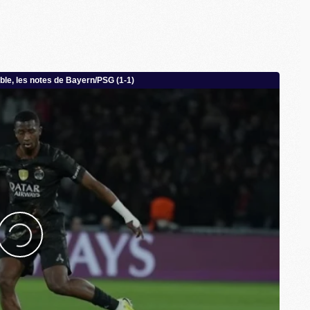
M
M
C
C
M
S
M
C
M
C
M
M
M
M
M