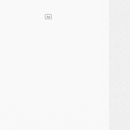
VENDREDI 31 JUILLET
atch
- Un diffuseur annoncé pour les deux premiers matchs amicaux du PSG
ercato
- Le transfert d'Akliouche au PSG bouclé, le montant se précise
lub
- Un retour majeur dans le groupe du PSG
lub
- [MAJ] Ndjantou et deux jeunes du PSG annoncés dans un tournoi U21
ercato
- L'étonnante piste Suzuki confirmée et onéreuse
JEUDI 30 JUILLET
élections
- Ancelotti fait le ménage au Brésil mais veut garder Marquinhos
ercato
- Le statu quo du milieu du PSG se précise
lub
- Le PSG plutôt que la FIFA pour Al-Khelaïfi, poussé par l'UEFA ?
ercato
- Le PSG presserait Ferran Torres de se décider, deux pistes de secours
lub
- Déguisements, shopping, double scouting, Luis Campos dévoile ses méthodes
ercato
- Kroupi retiré du mercato
ercato
- Enfin une avancée dans le transfert d'Akliouche
MERCREDI 29 JUILLET
ercato
- Ferran Torres priorité du PSG, mais ouvert à tout
ercato
- Première offre de Liverpool en approche pour Barcola
ercato
- Le montant du transfert de Kolo Muani se précise, la formule aussi