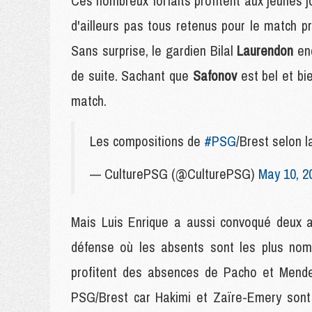
Ces nombreux forfaits profitent aux jeunes jou
d'ailleurs pas tous retenus pour le match p
Sans surprise, le gardien Bilal
Laurendon
en
de suite. Sachant que
Safonov
est bel et bie
match.
Les compositions de
#PSG
/Brest selo
— CulturePSG (@CulturePSG)
May 10, 2
Mais Luis Enrique a aussi convoqué deux a
défense où les absents sont les plus nom
profitent des absences de Pacho et Mendes
PSG/Brest car Hakimi et Zaïre-Emery sont 