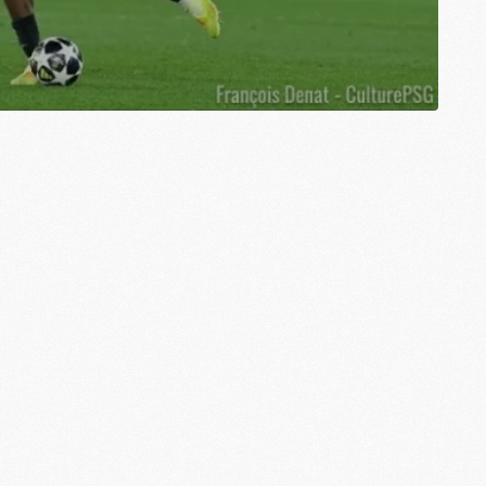
M
M
M
M
M
C
M
M
F
C
M
P
M
C
R
M