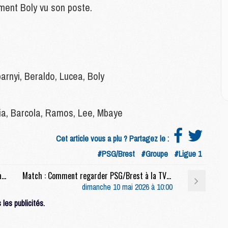
M
ement Boly vu son poste.
C
M
M
E
rnyi, Beraldo, Lucea, Boly
M
M
M
ia, Barcola, Ramos, Lee, Mbaye
C
M
Cet article vous a plu ? Partagez le :
#PSG/Brest
#Groupe
#Ligue 1
M
C
Match : Comment regarder PSG/Brest à l'étranger
Match : Comment regarder PSG/Brest à la TV ou en streaming
M
dimanche 10 mai 2026 à 10:00
M
les publicités.
M
M