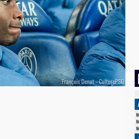
M
M
M