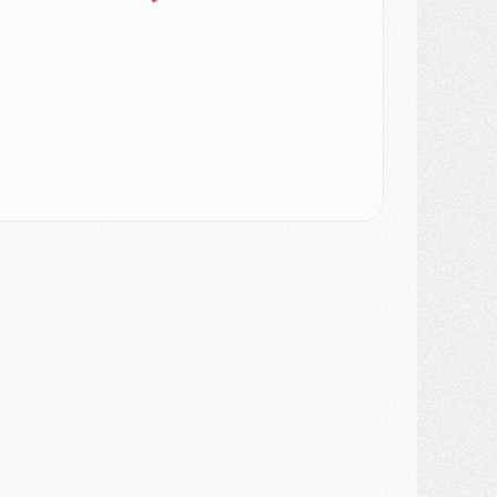
ercato
- Ayari file en Ligue 2
lub
- Le PSG s'associe avec un géant de la tech
ercato
- Vu d'Italie, le transfert de Suzuki au PSG est bien engagé
ercato
- Ferran Torres ne serait pas à vendre, mais...
urope
- Gros coup dur pour Aston Villa avant de croiser le PSG
DIMANCHE 02 AOÛT
ercato
- Le transfert de Kolo Muani à la Juventus est officiel
ercato
- [MAJ] Le PSG a fait une grosse offre à Parme pour Suzuki
ercato
- Le PSG a envoyé une première offre pour Mika Godts
lub
- Après Pacho, d'autres retours en vue
ercato
- Changement de dernière minute pour Kolo Muani
SAMEDI 01 AOÛT
ercato
- L'agent de Mika Godts confirme un accord avec le PSG
lub
- Quels numéros de maillot pour Akliouche et Digne au PSG ?
atch
- Un hommage prévu lors de Brest/PSG
ercato
- Le PSG et le Barça ont rendez-vous pour Ferran Torres
ercato
- Guéla Doué dans les listes du PSG
ercato
- Le transfert de Mika Godts au PSG en bonne voie