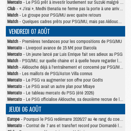
Mercato
- Le PSG prêt à investir lourdement sur Suzuki malgré Safonov et Chevalier
Club
- « J’irai », Medhi Benatia ne ferme pas la porte à une arrivée au PSG
Match
- Le groupe pour PSG/MU avec quatre retours
Match
- Quelques cadres prêts pour PSG/MU, mais pas Akliouche ?
VENDREDI 07 AOÛT
Match
- Premières tendances pour les compositions de PSG/MU
Mercato
- Liverpool avance de 15 M€ pour Barcola
Mercato
- Un jeune lancé par Luis Enrique fait ses adieux au PSG
Match
- PSG/MU, sur quelle chaine et à quelle heure regarder le match ?
Match
- Akliouche déjà à l'entraînement et concerné par PSG/MU ?
Match
- Les maillots de PSG/Aston Villa connus
Mercato
- Le PSG va augmenter son offre pour Godts
Mercato
- Le PSG avait un autre plan pour Mbaye
Mercato
- Le tableau mercato du PSG (été 2026)
Mercato
- Le PSG officialise Akliouche, sa deuxième recrue de l’été
JEUDI 06 AOÛT
Europe
- Pourquoi le PSG redémarre 2026/27 au 4e rang du coefficient UEFA
Mercato
- Contrat de 7 ans et transfert record pour Diomandé loin du PSG