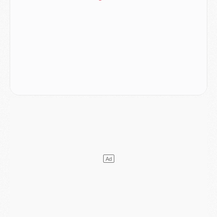
MARDI 04 AOÛT
Europe
- Les chapeaux provisoires de la Ligue des champions 2026/27
Podcast
- Podcast CulturePSG : Akliouche présenté par un fan de Monaco
Club
- Le PSG dévoile sa première collection d'entraînement pour 2026/2027
Discipline
- Un arbitre inattendu, mais porte-bonheur pour Lens/PSG
Match
- Majorque/PSG, sur quelle chaine et à quelle heure regarder le match ?
Mercato
- Le plan du PSG pour Suzuki et Chevalier se précise
Mercato
- L'Ajax refuse la première offre du PSG pour Godts
Mercato
- Le PSG veut accélérer, Ferran Torres temporise
Mercato
- Liverpool encore très loin du compte pour Barcola
LUNDI 03 AOÛT
Match
- Podcast CulturePSG : Mercato (Godts, Suzuki, Akliouche, Barcola, etc)
Mercato
- L'Ajax attend bien plus de 45M pour Mika Godts
Club
- Quatre retours importants dans le groupe du PSG, et un plus discret
Mercato
- Ayari file en Ligue 2
Club
- Le PSG s'associe avec un géant de la tech
Mercato
- Vu d'Italie, le transfert de Suzuki au PSG est bien engagé
Mercato
- Ferran Torres ne serait pas à vendre, mais...