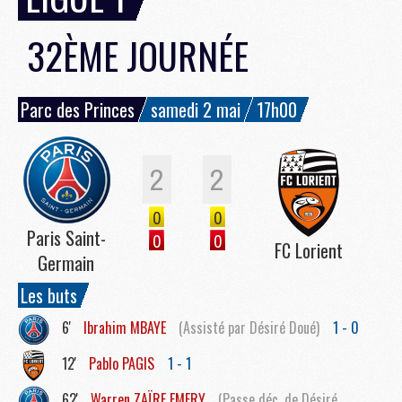
32ÈME JOURNÉE
Parc des Princes
samedi 2 mai
17h00
2
2
0
0
Paris Saint-
0
0
FC Lorient
Germain
Les buts
6'
Ibrahim
MBAYE
(Assisté par Désiré Doué)
1 - 0
12'
Pablo
PAGIS
1 - 1
62'
Warren
ZAÏRE EMERY
(Passe déc. de Désiré