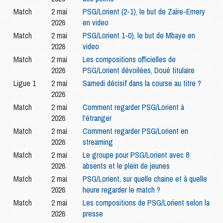
Match
2 mai
PSG/Lorient (2-1), le but de Zaïre-Emery
2026
en video
Match
2 mai
PSG/Lorient 1-0), le but de Mbaye en
2026
video
Match
2 mai
Les compositions officielles de
2026
PSG/Lorient dévoilées, Doué titulaire
Ligue 1
2 mai
Samedi décisif dans la course au titre ?
2026
Match
2 mai
Comment regarder PSG/Lorient à
2026
l'étranger
Match
2 mai
Comment regarder PSG/Lorient en
2026
streaming
Match
2 mai
Le groupe pour PSG/Lorient avec 8
2026
absents et le plein de jeunes
Match
2 mai
PSG/Lorient, sur quelle chaine et à quelle
2026
heure regarder le match ?
Match
2 mai
Les compositions de PSG/Lorient selon la
2026
presse