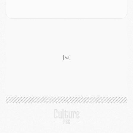
Club
- Quels numéros de maillot pour Akliouche et Digne au PSG ?
Match
- Un hommage prévu lors de Brest/PSG
Mercato
- Le PSG et le Barça ont rendez-vous pour Ferran Torres
Mercato
- Guéla Doué dans les listes du PSG
Mercato
- Le transfert de Mika Godts au PSG en bonne voie
VENDREDI 31 JUILLET
Match
- Un diffuseur annoncé pour les deux premiers matchs amicaux du PSG
Mercato
- Le transfert d'Akliouche au PSG bouclé, le montant se précise
Club
- Un retour majeur dans le groupe du PSG
Club
- [MAJ] Ndjantou et deux jeunes du PSG annoncés dans un tournoi U21
Mercato
- L'étonnante piste Suzuki confirmée et onéreuse
JEUDI 30 JUILLET
Sélections
- Ancelotti fait le ménage au Brésil mais veut garder Marquinhos
Mercato
- Le statu quo du milieu du PSG se précise
Club
- Le PSG plutôt que la FIFA pour Al-Khelaïfi, poussé par l'UEFA ?
Mercato
- Le PSG presserait Ferran Torres de se décider, deux pistes de secours
Club
- Déguisements, shopping, double scouting, Luis Campos dévoile ses méthodes
Mercato
- Kroupi retiré du mercato