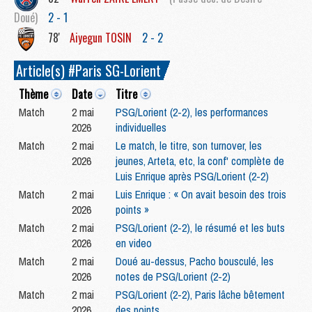
Doué)
2 - 1
78'
Aiyegun
TOSIN
2 - 2
Article(s) #Paris SG-Lorient
Thème
Date
Titre
Match
2 mai
PSG/Lorient (2-2), les performances
2026
individuelles
Match
2 mai
Le match, le titre, son turnover, les
2026
jeunes, Arteta, etc, la conf' complète de
Luis Enrique après PSG/Lorient (2-2)
Match
2 mai
Luis Enrique : « On avait besoin des trois
2026
points »
Match
2 mai
PSG/Lorient (2-2), le résumé et les buts
2026
en video
Match
2 mai
Doué au-dessus, Pacho bousculé, les
2026
notes de PSG/Lorient (2-2)
Match
2 mai
PSG/Lorient (2-2), Paris lâche bêtement
2026
des points