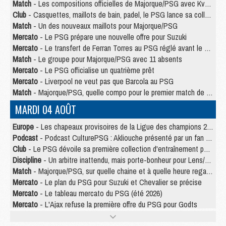
Match
- Les compositions officielles de Majorque/PSG avec Kvara et de nombreux jeunes
Club
- Casquettes, maillots de bain, padel, le PSG lance sa collection été
Match
- Un des nouveaux maillots pour Majorque/PSG
Mercato
- Le PSG prépare une nouvelle offre pour Suzuki
Mercato
- Le transfert de Ferran Torres au PSG réglé avant le 12 août ?
Match
- Le groupe pour Majorque/PSG avec 11 absents
Mercato
- Le PSG officialise un quatrième prêt
Mercato
- Liverpool ne veut pas que Barcola au PSG
Match
- Majorque/PSG, quelle compo pour le premier match de la saison 2026/27 ?
MARDI 04 AOÛT
Europe
- Les chapeaux provisoires de la Ligue des champions 2026/27
Podcast
- Podcast CulturePSG : Akliouche présenté par un fan de Monaco
Club
- Le PSG dévoile sa première collection d'entraînement pour 2026/2027
Discipline
- Un arbitre inattendu, mais porte-bonheur pour Lens/PSG
Match
- Majorque/PSG, sur quelle chaine et à quelle heure regarder le match ?
Mercato
- Le plan du PSG pour Suzuki et Chevalier se précise
Mercato
- Le tableau mercato du PSG (été 2026)
Mercato
- L'Ajax refuse la première offre du PSG pour Godts
Mercato
- Le PSG veut accélérer, Ferran Torres temporise