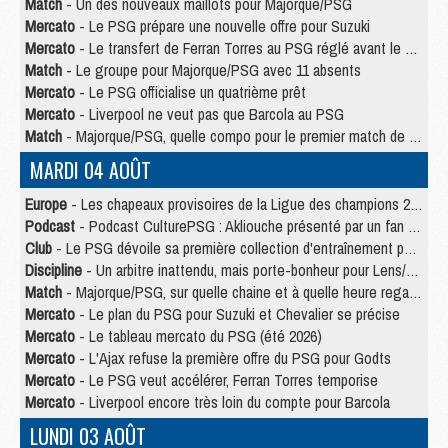
Match
- Un des nouveaux maillots pour Majorque/PSG
Mercato
- Le PSG prépare une nouvelle offre pour Suzuki
Mercato
- Le transfert de Ferran Torres au PSG réglé avant le 12 août ?
Match
- Le groupe pour Majorque/PSG avec 11 absents
Mercato
- Le PSG officialise un quatrième prêt
Mercato
- Liverpool ne veut pas que Barcola au PSG
Match
- Majorque/PSG, quelle compo pour le premier match de la saison 2026/27 ?
MARDI 04 AOÛT
Europe
- Les chapeaux provisoires de la Ligue des champions 2026/27
Podcast
- Podcast CulturePSG : Akliouche présenté par un fan de Monaco
Club
- Le PSG dévoile sa première collection d'entraînement pour 2026/2027
Discipline
- Un arbitre inattendu, mais porte-bonheur pour Lens/PSG
Match
- Majorque/PSG, sur quelle chaine et à quelle heure regarder le match ?
Mercato
- Le plan du PSG pour Suzuki et Chevalier se précise
Mercato
- Le tableau mercato du PSG (été 2026)
Mercato
- L'Ajax refuse la première offre du PSG pour Godts
Mercato
- Le PSG veut accélérer, Ferran Torres temporise
Mercato
- Liverpool encore très loin du compte pour Barcola
LUNDI 03 AOÛT