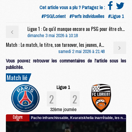
Cet article vous a plu ? Partagez le :
#PSG/Lorient
#Perfs individuelles
#Ligue 1
Ligue 1 : Ce qu'il manque encore au PSG pour être champion de France
dimanche 3 mai 2026 à 10:18
Match : Le match, le titre, son turnover, les jeunes, Arteta, etc, la conf' complète de Luis Enrique après PSG/Lorient (2-2)
samedi 2 mai 2026 à 21:48
Vous pouvez retrouver les commentaires de l'article sous les
publicités.
Match lié
Ligue 1
2
2
32ème journée