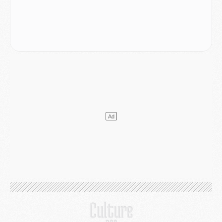
Mercato
- Le PSG et le Barça ont rendez-vous pour Ferran Torres
Mercato
- Guéla Doué dans les listes du PSG
Mercato
- Le transfert de Mika Godts au PSG en bonne voie
VENDREDI 31 JUILLET
Match
- Un diffuseur annoncé pour les deux premiers matchs amicaux du PSG
Mercato
- Le transfert d'Akliouche au PSG bouclé, le montant se précise
Club
- Un retour majeur dans le groupe du PSG
Club
- [MAJ] Ndjantou et deux jeunes du PSG annoncés dans un tournoi U21
Mercato
- L'étonnante piste Suzuki confirmée et onéreuse
JEUDI 30 JUILLET
Sélections
- Ancelotti fait le ménage au Brésil mais veut garder Marquinhos
Mercato
- Le statu quo du milieu du PSG se précise
Club
- Le PSG plutôt que la FIFA pour Al-Khelaïfi, poussé par l'UEFA ?
Mercato
- Le PSG presserait Ferran Torres de se décider, deux pistes de secours
Club
- Déguisements, shopping, double scouting, Luis Campos dévoile ses méthodes
Mercato
- Kroupi retiré du mercato
Mercato
- Enfin une avancée dans le transfert d'Akliouche