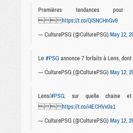
Premières tendances pour

https://t.co/QISNCHnGv9
— CulturePSG (@CulturePSG)
May 12, 2
Le
#PSG
annonce 7 forfaits à Lens, 
— CulturePSG (@CulturePSG)
May 12, 2
Lens/
#PSG
, sur quelle chaine e

https://t.co/i4ECHVx0a1
— CulturePSG (@CulturePSG)
May 12, 2