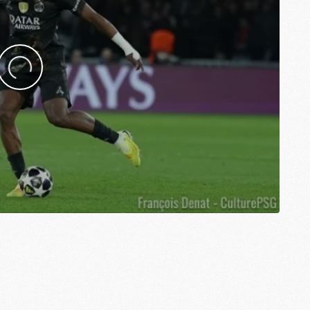
M
M
C
C
M
S
M
C
M
C
M
M
M
M
M
M