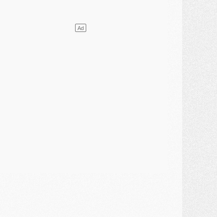
ercato
- Vu d'Italie, le transfert de Suzuki au PSG est bien engagé
ercato
- Ferran Torres ne serait pas à vendre, mais...
urope
- Gros coup dur pour Aston Villa avant de croiser le PSG
DIMANCHE 02 AOÛT
ercato
- Le transfert de Kolo Muani à la Juventus est officiel
ercato
- [MAJ] Le PSG a fait une grosse offre à Parme pour Suzuki
ercato
- Le PSG a envoyé une première offre pour Mika Godts
lub
- Après Pacho, d'autres retours en vue
ercato
- Changement de dernière minute pour Kolo Muani
SAMEDI 01 AOÛT
ercato
- L'agent de Mika Godts confirme un accord avec le PSG
lub
- Quels numéros de maillot pour Akliouche et Digne au PSG ?
atch
- Un hommage prévu lors de Brest/PSG
ercato
- Le PSG et le Barça ont rendez-vous pour Ferran Torres
ercato
- Guéla Doué dans les listes du PSG
ercato
- Le transfert de Mika Godts au PSG en bonne voie
VENDREDI 31 JUILLET