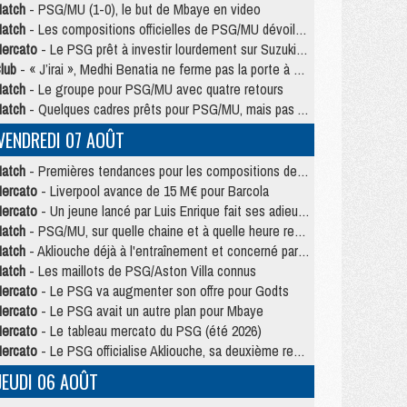
atch
- PSG/MU (1-0), le but de Mbaye en video
atch
- Les compositions officielles de PSG/MU dévoilées, Pacho titulaire
ercato
- Le PSG prêt à investir lourdement sur Suzuki malgré Safonov et Chevalier
lub
- « J’irai », Medhi Benatia ne ferme pas la porte à une arrivée au PSG
atch
- Le groupe pour PSG/MU avec quatre retours
atch
- Quelques cadres prêts pour PSG/MU, mais pas Akliouche ?
VENDREDI 07 AOÛT
atch
- Premières tendances pour les compositions de PSG/MU
ercato
- Liverpool avance de 15 M€ pour Barcola
ercato
- Un jeune lancé par Luis Enrique fait ses adieux au PSG
atch
- PSG/MU, sur quelle chaine et à quelle heure regarder le match ?
atch
- Akliouche déjà à l'entraînement et concerné par PSG/MU ?
atch
- Les maillots de PSG/Aston Villa connus
ercato
- Le PSG va augmenter son offre pour Godts
ercato
- Le PSG avait un autre plan pour Mbaye
ercato
- Le tableau mercato du PSG (été 2026)
ercato
- Le PSG officialise Akliouche, sa deuxième recrue de l’été
JEUDI 06 AOÛT