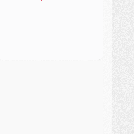
ercato
- Le PSG officialise un quatrième prêt
ercato
- Liverpool ne veut pas que Barcola au PSG
atch
- Majorque/PSG, quelle compo pour le premier match de la saison 2026/27 ?
MARDI 04 AOÛT
urope
- Les chapeaux provisoires de la Ligue des champions 2026/27
odcast
- Podcast CulturePSG : Akliouche présenté par un fan de Monaco
lub
- Le PSG dévoile sa première collection d'entraînement pour 2026/2027
iscipline
- Un arbitre inattendu, mais porte-bonheur pour Lens/PSG
atch
- Majorque/PSG, sur quelle chaine et à quelle heure regarder le match ?
ercato
- Le plan du PSG pour Suzuki et Chevalier se précise
ercato
- L'Ajax refuse la première offre du PSG pour Godts
ercato
- Le PSG veut accélérer, Ferran Torres temporise
ercato
- Liverpool encore très loin du compte pour Barcola
LUNDI 03 AOÛT
atch
- Podcast CulturePSG : Mercato (Godts, Suzuki, Akliouche, Barcola, etc)
ercato
- L'Ajax attend bien plus de 45M pour Mika Godts
lub
- Quatre retours importants dans le groupe du PSG, et un plus discret
ercato
- Ayari file en Ligue 2
lub
- Le PSG s'associe avec un géant de la tech