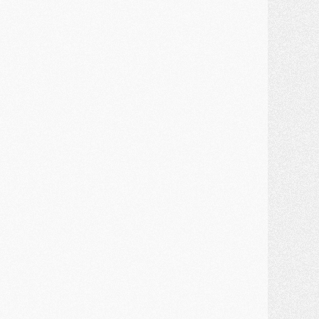
atch
- Un diffuseur annoncé pour les deux premiers matchs amicaux du PSG
ercato
- Le transfert d'Akliouche au PSG bouclé, le montant se précise
lub
- Un retour majeur dans le groupe du PSG
lub
- [MAJ] Ndjantou et deux jeunes du PSG annoncés dans un tournoi U21
ercato
- L'étonnante piste Suzuki confirmée et onéreuse
JEUDI 30 JUILLET
élections
- Ancelotti fait le ménage au Brésil mais veut garder Marquinhos
ercato
- Le statu quo du milieu du PSG se précise
lub
- Le PSG plutôt que la FIFA pour Al-Khelaïfi, poussé par l'UEFA ?
ercato
- Le PSG presserait Ferran Torres de se décider, deux pistes de secours
lub
- Déguisements, shopping, double scouting, Luis Campos dévoile ses méthodes
ercato
- Kroupi retiré du mercato
ercato
- Enfin une avancée dans le transfert d'Akliouche
MERCREDI 29 JUILLET
ercato
- Ferran Torres priorité du PSG, mais ouvert à tout
ercato
- Première offre de Liverpool en approche pour Barcola
ercato
- Le montant du transfert de Kolo Muani se précise, la formule aussi
ercato
- Kolo Muani attendu en Italie, son transfert débloqué