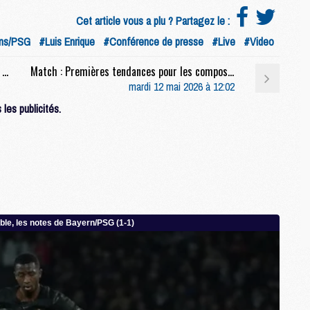
M
Cet article vous a plu ? Partagez le :
M
ns/PSG
#Luis Enrique
#Conférence de presse
#Live
#Video
E
Match : Trophées UNFP, préparation d'Arsenal, Ruiz, etc, la conf' complète de Luis Enrique avant Lens/PSG
Match : Premières tendances pour les compositions de Lens/PSG
mardi 12 mai 2026 à 12:02
M
M
les publicités.
M
C
M
M
C
M
M
M
M