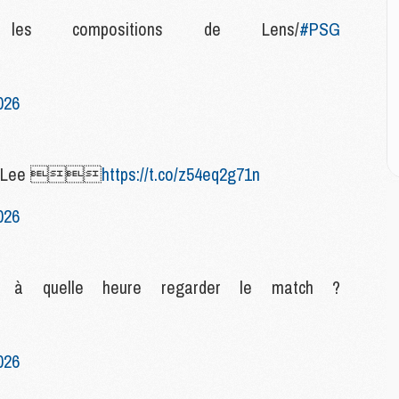
M
M
 les compositions de Lens/
#PSG
M
E
026
P
C
D
dont Lee 
https://t.co/z54eq2g71n
M
M
026
M
M
M
t à quelle heure regarder le match ?
M
M
C
026
M
C