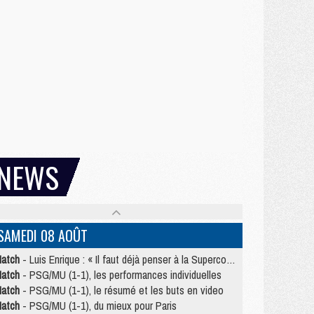
NEWS
SAMEDI 08 AOÛT
atch
- Luis Enrique : « Il faut déjà penser à la Supercoupe »
atch
- PSG/MU (1-1), les performances individuelles
atch
- PSG/MU (1-1), le résumé et les buts en video
atch
- PSG/MU (1-1), du mieux pour Paris