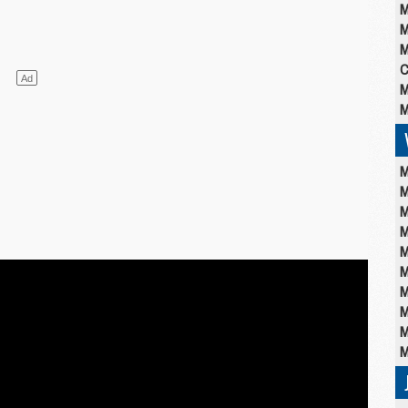
M
M
M
C
M
M
M
M
M
M
M
M
M
M
M
M