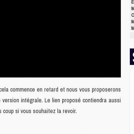
E
M
C
M
M
M
M
M
M
M
M
M
 cela commence en retard et nous vous proposerons
M
 version intégrale. Le lien proposé contiendra aussi
C
M
s coup si vous souhaitez la revoir.
M
M
M