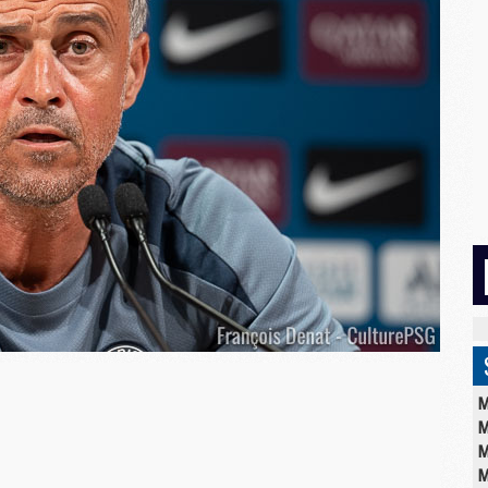
M
M
M
M