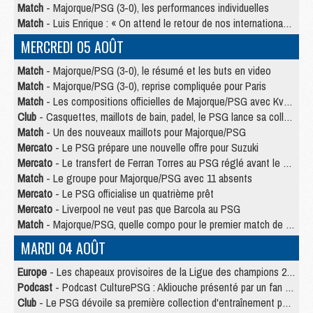
Match
- Majorque/PSG (3-0), les performances individuelles
Match
- Luis Enrique : « On attend le retour de nos internationaux »
MERCREDI 05 AOÛT
Match
- Majorque/PSG (3-0), le résumé et les buts en video
Match
- Majorque/PSG (3-0), reprise compliquée pour Paris
Match
- Les compositions officielles de Majorque/PSG avec Kvara et de nombreux jeunes
Club
- Casquettes, maillots de bain, padel, le PSG lance sa collection été
Match
- Un des nouveaux maillots pour Majorque/PSG
Mercato
- Le PSG prépare une nouvelle offre pour Suzuki
Mercato
- Le transfert de Ferran Torres au PSG réglé avant le 12 août ?
Match
- Le groupe pour Majorque/PSG avec 11 absents
Mercato
- Le PSG officialise un quatrième prêt
Mercato
- Liverpool ne veut pas que Barcola au PSG
Match
- Majorque/PSG, quelle compo pour le premier match de la saison 2026/27 ?
MARDI 04 AOÛT
Europe
- Les chapeaux provisoires de la Ligue des champions 2026/27
Podcast
- Podcast CulturePSG : Akliouche présenté par un fan de Monaco
Club
- Le PSG dévoile sa première collection d'entraînement pour 2026/2027