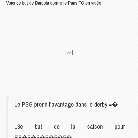
Le PSG prend l'avantage dans le derby =�
13e but de la saison pour
5i5�5�5�5�5�5�