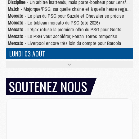
Discipline
- Un arbitre inattendu, mais porte-bonheur pour Lens/PSG
Match
- Majorque/PSG, sur quelle chaine et à quelle heure regarder le match ?
Mercato
- Le plan du PSG pour Suzuki et Chevalier se précise
Mercato
- Le tableau mercato du PSG (été 2026)
Mercato
- L'Ajax refuse la première offre du PSG pour Godts
Mercato
- Le PSG veut accélérer, Ferran Torres temporise
Mercato
- Liverpool encore très loin du compte pour Barcola
LUNDI 03 AOÛT
Match
- Podcast CulturePSG : Mercato (Godts, Suzuki, Akliouche, Barcola, etc)
Mercato
- L'Ajax attend bien plus de 45M pour Mika Godts
Club
- Quatre retours importants dans le groupe du PSG, et un plus discret
SOUTENEZ NOUS
Mercato
- Ayari file en Ligue 2
Club
- Le PSG s'associe avec un géant de la tech
Mercato
- Vu d'Italie, le transfert de Suzuki au PSG est bien engagé
Mercato
- Ferran Torres ne serait pas à vendre, mais...
Europe
- Gros coup dur pour Aston Villa avant de croiser le PSG
DIMANCHE 02 AOÛT
Mercato
- Le transfert de Kolo Muani à la Juventus est officiel