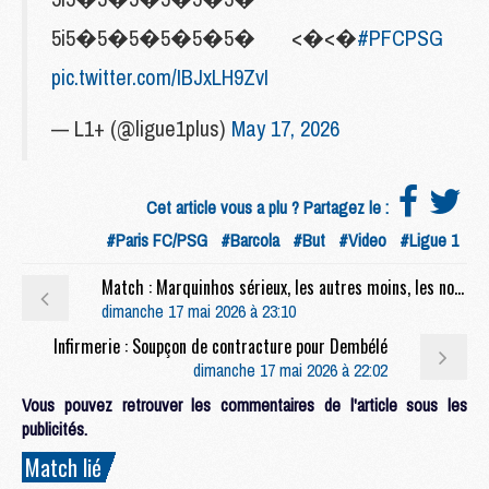
5i5�5�5�5�5�5� <�<�
#PFCPSG
pic.twitter.com/IBJxLH9ZvI
— L1+ (@ligue1plus)
May 17, 2026
Cet article vous a plu ? Partagez le :
#Paris FC/PSG
#Barcola
#But
#Video
#Ligue 1
Match : Marquinhos sérieux, les autres moins, les notes de Paris FC/PSG (2-1)
dimanche 17 mai 2026 à 23:10
Infirmerie : Soupçon de contracture pour Dembélé
dimanche 17 mai 2026 à 22:02
Vous pouvez retrouver les commentaires de l'article sous les
publicités.
Match lié