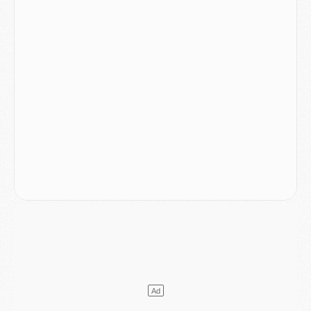
Mercato
- [MAJ] Le PSG a fait une grosse offre à Parme pour Suzuki
Mercato
- Le PSG a envoyé une première offre pour Mika Godts
Club
- Après Pacho, d'autres retours en vue
Mercato
- Changement de dernière minute pour Kolo Muani
SAMEDI 01 AOÛT
Mercato
- L'agent de Mika Godts confirme un accord avec le PSG
Club
- Quels numéros de maillot pour Akliouche et Digne au PSG ?
Match
- Un hommage prévu lors de Brest/PSG
Mercato
- Le PSG et le Barça ont rendez-vous pour Ferran Torres
Mercato
- Guéla Doué dans les listes du PSG
Mercato
- Le transfert de Mika Godts au PSG en bonne voie
VENDREDI 31 JUILLET
Match
- Un diffuseur annoncé pour les deux premiers matchs amicaux du PSG
Mercato
- Le transfert d'Akliouche au PSG bouclé, le montant se précise
Club
- Un retour majeur dans le groupe du PSG
Club
- [MAJ] Ndjantou et deux jeunes du PSG annoncés dans un tournoi U21
Mercato
- L'étonnante piste Suzuki confirmée et onéreuse
JEUDI 30 JUILLET