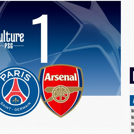
M
M
M
M