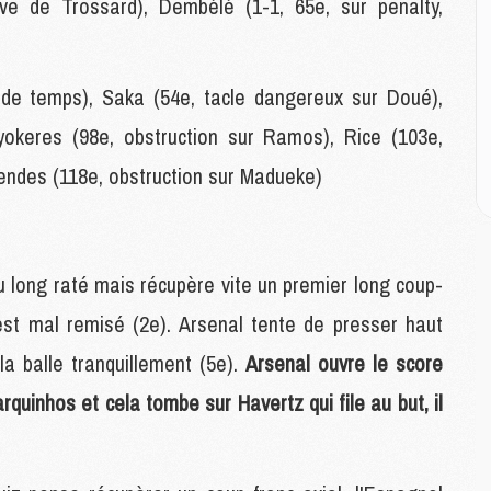
M
ve de Trossard), Dembélé (1-1, 65e, sur penalty,
C
M
C
de temps), Saka (54e, tacle dangereux sur Doué),
M
M
yokeres (98e, obstruction sur Ramos), Rice (103e,
E
Mendes (118e, obstruction sur Madueke)
M
M
M
u long raté mais récupère vite un premier long coup-
C
M
'est mal remisé (2e). Arsenal tente de presser haut
la balle tranquillement (5e).
Arsenal ouvre le score
M
quinhos et cela tombe sur Havertz qui file au but, il
C
M
M
M