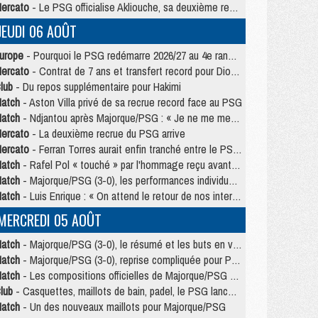
ercato
- Le PSG officialise Akliouche, sa deuxième recrue de l’été
JEUDI 06 AOÛT
urope
- Pourquoi le PSG redémarre 2026/27 au 4e rang du coefficient UEFA
ercato
- Contrat de 7 ans et transfert record pour Diomandé loin du PSG
lub
- Du repos supplémentaire pour Hakimi
atch
- Aston Villa privé de sa recrue record face au PSG
atch
- Ndjantou après Majorque/PSG : « Je ne me mets pas de plafond »
ercato
- La deuxième recrue du PSG arrive
ercato
- Ferran Torres aurait enfin tranché entre le PSG et le Barça
atch
- Rafel Pol « touché » par l'hommage reçu avant Majorque/PSG
atch
- Majorque/PSG (3-0), les performances individuelles
atch
- Luis Enrique : « On attend le retour de nos internationaux »
MERCREDI 05 AOÛT
atch
- Majorque/PSG (3-0), le résumé et les buts en video
atch
- Majorque/PSG (3-0), reprise compliquée pour Paris
atch
- Les compositions officielles de Majorque/PSG avec Kvara et de nombreux jeunes
lub
- Casquettes, maillots de bain, padel, le PSG lance sa collection été
atch
- Un des nouveaux maillots pour Majorque/PSG