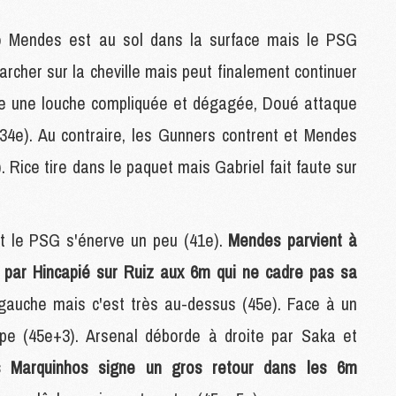
M
M
o Mendes est au sol dans la surface mais le PSG
M
marcher sur la cheville mais peut finalement continuer
M
M
nte une louche compliquée et dégagée, Doué attaque
M
34e). Au contraire, les Gunners contrent et Mendes
 Rice tire dans le paquet mais Gabriel fait faute sur
M
C
M
M
et le PSG s'énerve un peu (41e).
Mendes parvient à
F
é par Hincapié sur Ruiz aux 6m qui ne cadre pas sa
C
M
gauche mais c'est très au-dessus (45e). Face à un
pe (45e+3). Arsenal déborde à droite par Saka et
P
s Marquinhos signe un gros retour dans les 6m
M
C