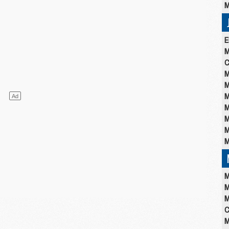
M
E
M
C
M
M
M
M
M
M
M
M
M
M
C
M