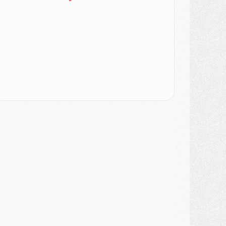
ercato
- L'Ajax attend bien plus de 45M pour Mika Godts
lub
- Quatre retours importants dans le groupe du PSG, et un plus discret
ercato
- Ayari file en Ligue 2
lub
- Le PSG s'associe avec un géant de la tech
ercato
- Vu d'Italie, le transfert de Suzuki au PSG est bien engagé
ercato
- Ferran Torres ne serait pas à vendre, mais...
urope
- Gros coup dur pour Aston Villa avant de croiser le PSG
DIMANCHE 02 AOÛT
ercato
- Le transfert de Kolo Muani à la Juventus est officiel
ercato
- [MAJ] Le PSG a fait une grosse offre à Parme pour Suzuki
ercato
- Le PSG a envoyé une première offre pour Mika Godts
lub
- Après Pacho, d'autres retours en vue
ercato
- Changement de dernière minute pour Kolo Muani
SAMEDI 01 AOÛT
ercato
- L'agent de Mika Godts confirme un accord avec le PSG
lub
- Quels numéros de maillot pour Akliouche et Digne au PSG ?
atch
- Un hommage prévu lors de Brest/PSG
ercato
- Le PSG et le Barça ont rendez-vous pour Ferran Torres
ercato
- Guéla Doué dans les listes du PSG