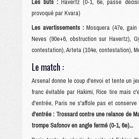
Les buts :
Havertz (0-1, 6e, passe décisi
provoqué par Kvara)
Les avertissements :
Mosquera (47e, gain 
Neves (90e+6, obstruction sur Havertz), G
contestation), Arteta (104e, contestation), 
Le match :
Arsenal donne le coup d'envoi et tente un je
franc évitable par Hakimi, Rice tire mais c
d'entrée, Paris ne s'affole pas et conserve 
d'entrée : Trossard contre une relance de Mar
trompe Safonov en angle fermé (0-1, 6e)...