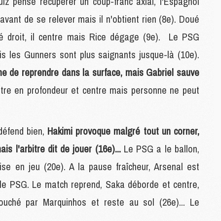
uiz pense récupèrer un coup-franc axial, l'Espagnol
M
vant de se relever mais il n'obtient rien (8e). Doué
ôté droit, il centre mais Rice dégage (9e). Le PSG
M
s les Gunners sont plus saignants jusque-là (10e).
M
C
che de reprendre dans la surface, mais Gabriel sauve
C
M
nfiltre en profondeur et centre mais personne ne peut
S
défend bien,
Hakimi provoque malgré tout un corner,
M
C
is l'arbitre dit de jouer (16e)...
Le PSG a le ballon,
M
C
se en jeu (20e). A la pause fraîcheur, Arsenal est
M
le PSG. Le match reprend, Saka déborde et centre,
M
uché par Marquinhos et reste au sol (26e)... Le
M