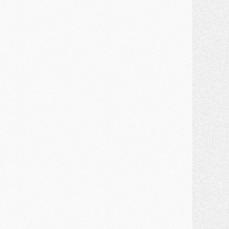
ercato
- Première offre de Liverpool en approche pour Barcola
ercato
- Le montant du transfert de Kolo Muani se précise, la formule aussi
ercato
- Kolo Muani attendu en Italie, son transfert débloqué
ercato
- Monaco a encore repoussé une offre du PSG pour Akliouche
ercato
- Liverpool presque d'accord avec Barcola, le PSG pas du tout
ercato
- Moment décisif pour le transfert de Kolo Muani
MARDI 28 JUILLET
ercato
- Des intermédiaires ont tenté de relancer Diomande au PSG
lub
- Au moins neuf jeunes conviés à l'entraînement des pros
ercato
- Une partie du communiqué du PSG sur Diomande expliquée
ercato
- Barcola futur plus gros transfert de l'été ?
ormation
- Retour sur la saison des U17 du PSG en 7 chiffres clés
lub
- Le PSG connaît ses premiers matches de septembre
ercato
- Un troisième prêt bouclé par le PSG
LUNDI 27 JUILLET
odcast
- Podcast CulturePSG à 22h : Mercato (Barcola, Diomande, etc)
ercato
- La prolongation de Dembélé au PSG dans la dernière ligne droite
lub
- Le PSG a fait sa reprise avec... 9 joueurs