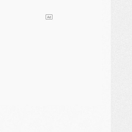
ercato
- Le transfert de Mika Godts au PSG en bonne voie
VENDREDI 31 JUILLET
atch
- Un diffuseur annoncé pour les deux premiers matchs amicaux du PSG
ercato
- Le transfert d'Akliouche au PSG bouclé, le montant se précise
lub
- Un retour majeur dans le groupe du PSG
lub
- [MAJ] Ndjantou et deux jeunes du PSG annoncés dans un tournoi U21
ercato
- L'étonnante piste Suzuki confirmée et onéreuse
JEUDI 30 JUILLET
élections
- Ancelotti fait le ménage au Brésil mais veut garder Marquinhos
ercato
- Le statu quo du milieu du PSG se précise
lub
- Le PSG plutôt que la FIFA pour Al-Khelaïfi, poussé par l'UEFA ?
ercato
- Le PSG presserait Ferran Torres de se décider, deux pistes de secours
lub
- Déguisements, shopping, double scouting, Luis Campos dévoile ses méthodes
ercato
- Kroupi retiré du mercato
ercato
- Enfin une avancée dans le transfert d'Akliouche
MERCREDI 29 JUILLET
ercato
- Ferran Torres priorité du PSG, mais ouvert à tout