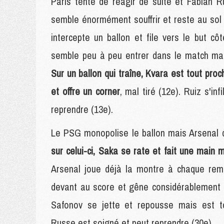
Paris tente de réagir de suite et Fabian R
semble énormément souffrir et reste au sol a
intercepte un ballon et file vers le but c
semble peu à peu entrer dans le match mai
Sur un ballon qui traîne, Kvara est tout pro
et offre un corner
, mal tiré (12e). Ruiz s'i
reprendre (13e).
Le PSG monopolise le ballon mais Arsenal 
sur celui-ci, Saka se rate et fait une main ma
Arsenal joue déjà la montre à chaque remi
devant au score et gêne considérablement 
Safonov se jette et repousse mais est to
Russe est soigné et peut reprendre (30e).