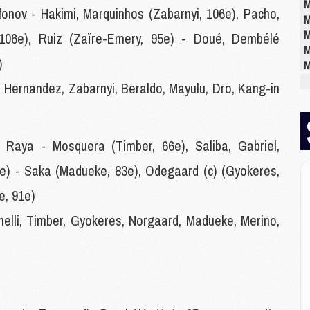
M
fonov - Hakimi, Marquinhos (Zabarnyi, 106e), Pacho,
M
M
106e), Ruiz (Zaïre-Emery, 95e) - Doué, Dembélé
M
)
M
M
. Hernandez, Zabarnyi, Beraldo, Mayulu, Dro, Kang-in
E
P
 :
Raya - Mosquera (Timber, 66e), Saliba, Gabriel,
C
91e) - Saka (Madueke, 83e), Odegaard (c) (Gyokeres,
D
M
e, 91e)
M
nelli, Timber, Gyokeres, Norgaard, Madueke, Merino,
M
M
M
M