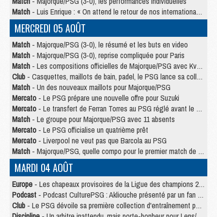
Match
- Majorque/PSG (3-0), les performances individuelles
Match
- Luis Enrique : « On attend le retour de nos internationaux »
MERCREDI 05 AOÛT
Match
- Majorque/PSG (3-0), le résumé et les buts en video
Match
- Majorque/PSG (3-0), reprise compliquée pour Paris
Match
- Les compositions officielles de Majorque/PSG avec Kvara et de nombreux jeunes
Club
- Casquettes, maillots de bain, padel, le PSG lance sa collection été
Match
- Un des nouveaux maillots pour Majorque/PSG
Mercato
- Le PSG prépare une nouvelle offre pour Suzuki
Mercato
- Le transfert de Ferran Torres au PSG réglé avant le 12 août ?
Match
- Le groupe pour Majorque/PSG avec 11 absents
Mercato
- Le PSG officialise un quatrième prêt
Mercato
- Liverpool ne veut pas que Barcola au PSG
Match
- Majorque/PSG, quelle compo pour le premier match de la saison 2026/27 ?
MARDI 04 AOÛT
Europe
- Les chapeaux provisoires de la Ligue des champions 2026/27
Podcast
- Podcast CulturePSG : Akliouche présenté par un fan de Monaco
Club
- Le PSG dévoile sa première collection d'entraînement pour 2026/2027
Discipline
- Un arbitre inattendu, mais porte-bonheur pour Lens/PSG