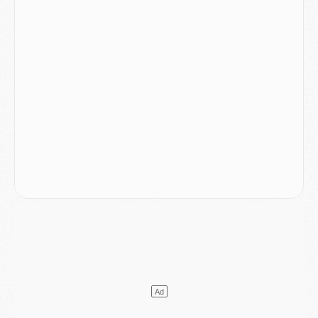
Mercato
- Le PSG a envoyé une première offre pour Mika Godts
Club
- Après Pacho, d'autres retours en vue
Mercato
- Changement de dernière minute pour Kolo Muani
SAMEDI 01 AOÛT
Mercato
- L'agent de Mika Godts confirme un accord avec le PSG
Club
- Quels numéros de maillot pour Akliouche et Digne au PSG ?
Match
- Un hommage prévu lors de Brest/PSG
Mercato
- Le PSG et le Barça ont rendez-vous pour Ferran Torres
Mercato
- Guéla Doué dans les listes du PSG
Mercato
- Le transfert de Mika Godts au PSG en bonne voie
VENDREDI 31 JUILLET
Match
- Un diffuseur annoncé pour les deux premiers matchs amicaux du PSG
Mercato
- Le transfert d'Akliouche au PSG bouclé, le montant se précise
Club
- Un retour majeur dans le groupe du PSG
Club
- [MAJ] Ndjantou et deux jeunes du PSG annoncés dans un tournoi U21
Mercato
- L'étonnante piste Suzuki confirmée et onéreuse
JEUDI 30 JUILLET