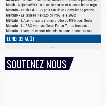
Match
- Majorque/PSG, sur quelle chaine et à quelle heure regarder le match ?
Mercato
- Le plan du PSG pour Suzuki et Chevalier se précise
Mercato
- Le tableau mercato du PSG (été 2026)
Mercato
- L'Ajax refuse la première offre du PSG pour Godts
Mercato
- Le PSG veut accélérer, Ferran Torres temporise
Mercato
- Liverpool encore très loin du compte pour Barcola
LUNDI 03 AOÛT
Match
- Podcast CulturePSG : Mercato (Godts, Suzuki, Akliouche, Barcola, etc)
Mercato
- L'Ajax attend bien plus de 45M pour Mika Godts
Club
- Quatre retours importants dans le groupe du PSG, et un plus discret
SOUTENEZ NOUS
Mercato
- Ayari file en Ligue 2
Club
- Le PSG s'associe avec un géant de la tech
Mercato
- Vu d'Italie, le transfert de Suzuki au PSG est bien engagé
Mercato
- Ferran Torres ne serait pas à vendre, mais...
Europe
- Gros coup dur pour Aston Villa avant de croiser le PSG
DIMANCHE 02 AOÛT
Mercato
- Le transfert de Kolo Muani à la Juventus est officiel
Mercato
- [MAJ] Le PSG a fait une grosse offre à Parme pour Suzuki