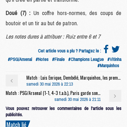
Doué (7) :
Un coffre hors-normes, des coups de
boutoir et un tir au but de patron.
Les notes dures à attribuer : Ruiz entre 6 et 7
Cet article vous a plu ? Partagez le :
#PSG/Arsenal
#Notes
#Finale
#Champions League
#Vitinha
#Marquinhos
Match : Luis Enrique, Dembélé, Marquinhos, les premières réactions après PSG/Arsenal
samedi 30 mai 2026 à 22:13
Match : PSG/Arsenal (1-1, 4-3 t.a.b.), Paris garde son titre au bout du suspense
samedi 30 mai 2026 à 21:11
Vous pouvez retrouver les commentaires de l'article sous les
publicités.
Match lié