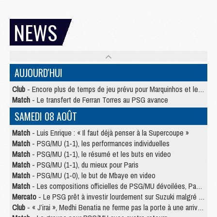
NEWS
AUJOURD'HUI
Club
- Encore plus de temps de jeu prévu pour Marquinhos et les Portugais en Supercoupe
Match
- Le transfert de Ferran Torres au PSG avance
SAMEDI 08 AOÛT
Match
- Luis Enrique : « Il faut déjà penser à la Supercoupe »
Match
- PSG/MU (1-1), les performances individuelles
Match
- PSG/MU (1-1), le résumé et les buts en video
Match
- PSG/MU (1-1), du mieux pour Paris
Match
- PSG/MU (1-0), le but de Mbaye en video
Match
- Les compositions officielles de PSG/MU dévoilées, Pacho titulaire
Mercato
- Le PSG prêt à investir lourdement sur Suzuki malgré Safonov et Chevalier
Club
- « J’irai », Medhi Benatia ne ferme pas la porte à une arrivée au PSG