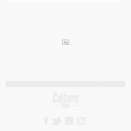
Europe
- Les chapeaux provisoires de la Ligue des champions 2026/27
Podcast
- Podcast CulturePSG : Akliouche présenté par un fan de Monaco
Club
- Le PSG dévoile sa première collection d'entraînement pour 2026/2027
Discipline
- Un arbitre inattendu, mais porte-bonheur pour Lens/PSG
Match
- Majorque/PSG, sur quelle chaine et à quelle heure regarder le match ?
Mercato
- Le plan du PSG pour Suzuki et Chevalier se précise
Mercato
- L'Ajax refuse la première offre du PSG pour Godts
Mercato
- Le PSG veut accélérer, Ferran Torres temporise
Mercato
- Liverpool encore très loin du compte pour Barcola
LUNDI 03 AOÛT
Match
- Podcast CulturePSG : Mercato (Godts, Suzuki, Akliouche, Barcola, etc)
Mercato
- L'Ajax attend bien plus de 45M pour Mika Godts
Club
- Quatre retours importants dans le groupe du PSG, et un plus discret
Mercato
- Ayari file en Ligue 2
Club
- Le PSG s'associe avec un géant de la tech
Mercato
- Vu d'Italie, le transfert de Suzuki au PSG est bien engagé
Mercato
- Ferran Torres ne serait pas à vendre, mais...
Europe
- Gros coup dur pour Aston Villa avant de croiser le PSG