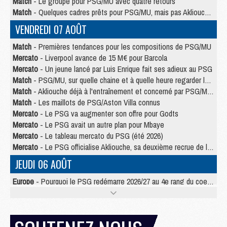
Match
- Le groupe pour PSG/MU avec quatre retours
Match
- Quelques cadres prêts pour PSG/MU, mais pas Akliouche ?
VENDREDI 07 AOÛT
Match
- Premières tendances pour les compositions de PSG/MU
Mercato
- Liverpool avance de 15 M€ pour Barcola
Mercato
- Un jeune lancé par Luis Enrique fait ses adieux au PSG
Match
- PSG/MU, sur quelle chaine et à quelle heure regarder le match ?
Match
- Akliouche déjà à l'entraînement et concerné par PSG/MU ?
Match
- Les maillots de PSG/Aston Villa connus
Mercato
- Le PSG va augmenter son offre pour Godts
Mercato
- Le PSG avait un autre plan pour Mbaye
Mercato
- Le tableau mercato du PSG (été 2026)
Mercato
- Le PSG officialise Akliouche, sa deuxième recrue de l’été
JEUDI 06 AOÛT
Europe
- Pourquoi le PSG redémarre 2026/27 au 4e rang du coefficient UEFA
Mercato
- Contrat de 7 ans et transfert record pour Diomandé loin du PSG
Club
- Du repos supplémentaire pour Hakimi
Match
- Aston Villa privé de sa recrue record face au PSG
Match
- Ndjantou après Majorque/PSG : « Je ne me mets pas de plafond »