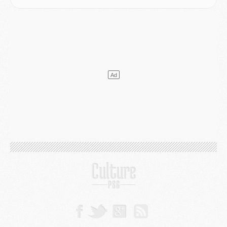
VENDREDI 31 JUILLET
Match
- Un diffuseur annoncé pour les deux premiers matchs amicaux du PSG
Mercato
- Le transfert d'Akliouche au PSG bouclé, le montant se précise
Club
- Un retour majeur dans le groupe du PSG
Club
- [MAJ] Ndjantou et deux jeunes du PSG annoncés dans un tournoi U21
Mercato
- L'étonnante piste Suzuki confirmée et onéreuse
JEUDI 30 JUILLET
Sélections
- Ancelotti fait le ménage au Brésil mais veut garder Marquinhos
Mercato
- Le statu quo du milieu du PSG se précise
Club
- Le PSG plutôt que la FIFA pour Al-Khelaïfi, poussé par l'UEFA ?
Mercato
- Le PSG presserait Ferran Torres de se décider, deux pistes de secours
Club
- Déguisements, shopping, double scouting, Luis Campos dévoile ses méthodes
Mercato
- Kroupi retiré du mercato
Mercato
- Enfin une avancée dans le transfert d'Akliouche
MERCREDI 29 JUILLET
Mercato
- Ferran Torres priorité du PSG, mais ouvert à tout
Mercato
- Première offre de Liverpool en approche pour Barcola
Mercato
- Le montant du transfert de Kolo Muani se précise, la formule aussi