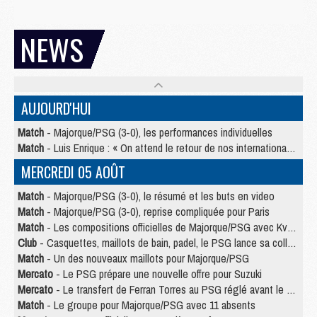
NEWS
AUJOURD'HUI
Match
- Majorque/PSG (3-0), les performances individuelles
Match
- Luis Enrique : « On attend le retour de nos internationaux »
MERCREDI 05 AOÛT
Match
- Majorque/PSG (3-0), le résumé et les buts en video
Match
- Majorque/PSG (3-0), reprise compliquée pour Paris
Match
- Les compositions officielles de Majorque/PSG avec Kvara et de nombreux jeunes
Club
- Casquettes, maillots de bain, padel, le PSG lance sa collection été
Match
- Un des nouveaux maillots pour Majorque/PSG
Mercato
- Le PSG prépare une nouvelle offre pour Suzuki
Mercato
- Le transfert de Ferran Torres au PSG réglé avant le 12 août ?
Match
- Le groupe pour Majorque/PSG avec 11 absents