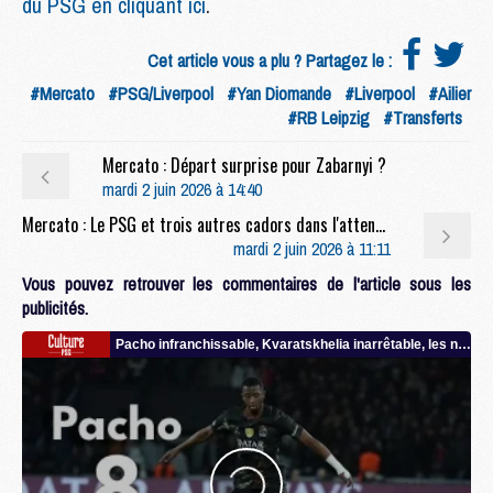
du PSG en cliquant ici
.
Cet article vous a plu ? Partagez le :
#Mercato
#PSG/Liverpool
#Yan Diomande
#Liverpool
#Ailier
#RB Leipzig
#Transferts
Mercato : Départ surprise pour Zabarnyi ?
mardi 2 juin 2026 à 14:40
Mercato : Le PSG et trois autres cadors dans l'attente du prix de Kroupi
mardi 2 juin 2026 à 11:11
Vous pouvez retrouver les commentaires de l'article sous les
publicités.