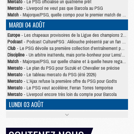
Mercato
- Le PSG officialise un quatrième prêt
Mercato
- Liverpool ne veut pas que Barcola au PSG
Match
- Majorque/PSG, quelle compo pour le premier match de la saison 2026/27 ?
MARDI 04 AOÛT
Europe
- Les chapeaux provisoires de la Ligue des champions 2026/27
Podcast
- Podcast CulturePSG : Akliouche présenté par un fan de Monaco
Club
- Le PSG dévoile sa première collection d'entraînement pour 2026/2027
Discipline
- Un arbitre inattendu, mais porte-bonheur pour Lens/PSG
Match
- Majorque/PSG, sur quelle chaine et à quelle heure regarder le match ?
Mercato
- Le plan du PSG pour Suzuki et Chevalier se précise
Mercato
- Le tableau mercato du PSG (été 2026)
Mercato
- L'Ajax refuse la première offre du PSG pour Godts
Mercato
- Le PSG veut accélérer, Ferran Torres temporise
Mercato
- Liverpool encore très loin du compte pour Barcola
LUNDI 03 AOÛT
Match
- Podcast CulturePSG : Mercato (Godts, Suzuki, Akliouche, Barcola, etc)
Mercato
- L'Ajax attend bien plus de 45M pour Mika Godts
Club
- Quatre retours importants dans le groupe du PSG, et un plus discret