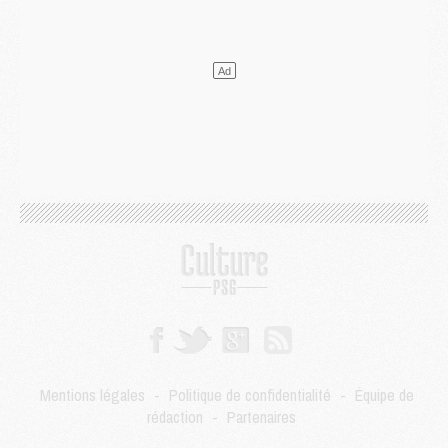
DIMANCHE 02 AOÛT
Mercato
- Le transfert de Kolo Muani à la Juventus est officiel
Mercato
- [MAJ] Le PSG a fait une grosse offre à Parme pour Suzuki
Mercato
- Le PSG a envoyé une première offre pour Mika Godts
Club
- Après Pacho, d'autres retours en vue
Mercato
- Changement de dernière minute pour Kolo Muani
SAMEDI 01 AOÛT
Mercato
- L'agent de Mika Godts confirme un accord avec le PSG
Club
- Quels numéros de maillot pour Akliouche et Digne au PSG ?
Match
- Un hommage prévu lors de Brest/PSG
Mercato
- Le PSG et le Barça ont rendez-vous pour Ferran Torres
Mercato
- Guéla Doué dans les listes du PSG
Mercato
- Le transfert de Mika Godts au PSG en bonne voie
VENDREDI 31 JUILLET
Match
- Un diffuseur annoncé pour les deux premiers matchs amicaux du PSG
Mentions légales
-
Politique de confidentialité
-
Équipe de
Mercato
- Le transfert d'Akliouche au PSG bouclé, le montant se précise
rédaction
-
Partenaires
Club
- Un retour majeur dans le groupe du PSG