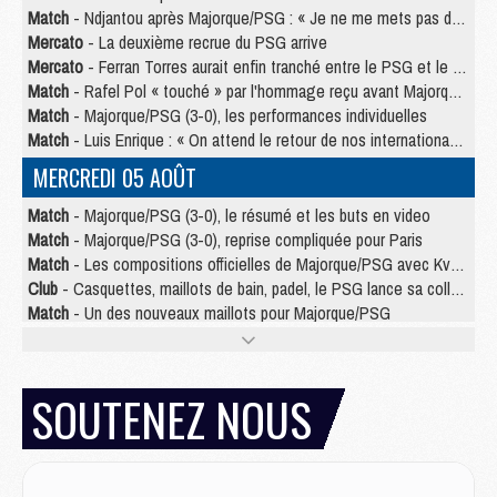
Match
- Ndjantou après Majorque/PSG : « Je ne me mets pas de plafond »
Mercato
- La deuxième recrue du PSG arrive
Mercato
- Ferran Torres aurait enfin tranché entre le PSG et le Barça
Match
- Rafel Pol « touché » par l'hommage reçu avant Majorque/PSG
Match
- Majorque/PSG (3-0), les performances individuelles
Match
- Luis Enrique : « On attend le retour de nos internationaux »
MERCREDI 05 AOÛT
Match
- Majorque/PSG (3-0), le résumé et les buts en video
Match
- Majorque/PSG (3-0), reprise compliquée pour Paris
Match
- Les compositions officielles de Majorque/PSG avec Kvara et de nombreux jeunes
Club
- Casquettes, maillots de bain, padel, le PSG lance sa collection été
Match
- Un des nouveaux maillots pour Majorque/PSG
Mercato
- Le PSG prépare une nouvelle offre pour Suzuki
Mercato
- Le transfert de Ferran Torres au PSG réglé avant le 12 août ?
Match
- Le groupe pour Majorque/PSG avec 11 absents
SOUTENEZ NOUS
Mercato
- Le PSG officialise un quatrième prêt
Mercato
- Liverpool ne veut pas que Barcola au PSG
Match
- Majorque/PSG, quelle compo pour le premier match de la saison 2026/27 ?