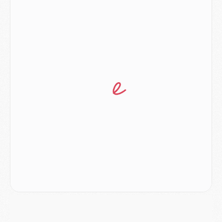
MARDI 04 AOÛT
Europe
- Les chapeaux provisoires de la Ligue des champions 2026/27
Podcast
- Podcast CulturePSG : Akliouche présenté par un fan de Monaco
Club
- Le PSG dévoile sa première collection d'entraînement pour 2026/2027
Discipline
- Un arbitre inattendu, mais porte-bonheur pour Lens/PSG
Match
- Majorque/PSG, sur quelle chaine et à quelle heure regarder le match ?
Mercato
- Le plan du PSG pour Suzuki et Chevalier se précise
Mercato
- L'Ajax refuse la première offre du PSG pour Godts
Mercato
- Le PSG veut accélérer, Ferran Torres temporise
Mercato
- Liverpool encore très loin du compte pour Barcola
LUNDI 03 AOÛT
Match
- Podcast CulturePSG : Mercato (Godts, Suzuki, Akliouche, Barcola, etc)
Mercato
- L'Ajax attend bien plus de 45M pour Mika Godts
Club
- Quatre retours importants dans le groupe du PSG, et un plus discret
Mercato
- Ayari file en Ligue 2
Club
- Le PSG s'associe avec un géant de la tech
Mercato
- Vu d'Italie, le transfert de Suzuki au PSG est bien engagé
Mercato
- Ferran Torres ne serait pas à vendre, mais...
Europe
- Gros coup dur pour Aston Villa avant de croiser le PSG