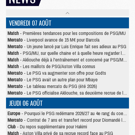
VENDREDI 07 AOÛT
Match
- Premières tendances pour les compositions de PSG/MU
Mercato
- Liverpool avance de 15 M€ pour Barcola
Mercato
- Un jeune lancé par Luis Enrique fait ses adieux au PSG
Match
- PSG/MU, sur quelle chaine et à quelle heure regarder le match ?
Match
- Akliouche déjà à l'entraînement et concerné par PSG/MU ?
Match
- Les maillots de PSG/Aston Villa connus
Mercato
- Le PSG va augmenter son offre pour Godts
Mercato
- Le PSG avait un autre plan pour Mbaye
Mercato
- Le tableau mercato du PSG (été 2026)
Mercato
- Le PSG officialise Akliouche, sa deuxième recrue de l’été
JEUDI 06 AOÛT
Europe
- Pourquoi le PSG redémarre 2026/27 au 4e rang du coefficient UEFA
Mercato
- Contrat de 7 ans et transfert record pour Diomandé loin du PSG
Club
- Du repos supplémentaire pour Hakimi
Match
- Aston Villa privé de sa recrue record face au PSG