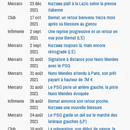
Mercato
23 déc.
Kurzawa plaît à la Lazio selon la presse
2021
italienne
Club
17 oct.
Bernat, un retour bienvenu treize mois
2021
après sa blessure au genou
Infirmerie
2 sept.
Une reprise progressive et un retour en
2021
vue pour Bernat (L’É)
Mercato
2 sept.
Kurzawa toujours là, mais encore
2021
rétrogradé (L’É)
Mercato
31 août
Signature à distance pour Nuno Mendes
2021
avec le PSG
Mercato
31 août
Nuno Mendes attendu à Paris, son prêt
2021
payant à hauteur de 7M €
Mercato
31 août
Le PSG piste un arrière gauche, la piste
2021
Nuno Mendes évoquée
Infirmerie
26 août
Bernat annonce son retour proche,
2021
Kurzawa une nouvelle blessure
Mercato
24 août
Le PSG garde un œil sur le marché des
2021
latéraux gauches (LP)
Club
19 août
La préparation, son début de saison, la