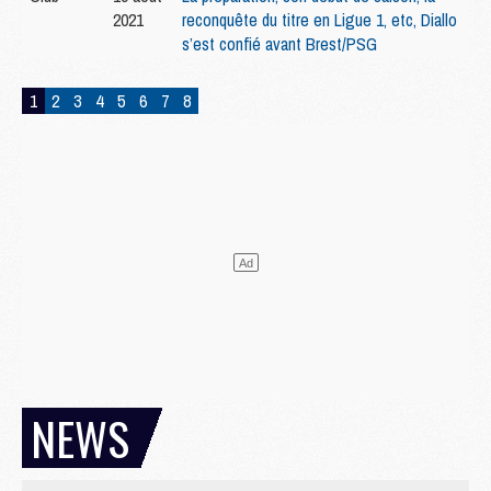
2021
reconquête du titre en Ligue 1, etc, Diallo
s’est confié avant Brest/PSG
1
2
3
4
5
6
7
8
NEWS