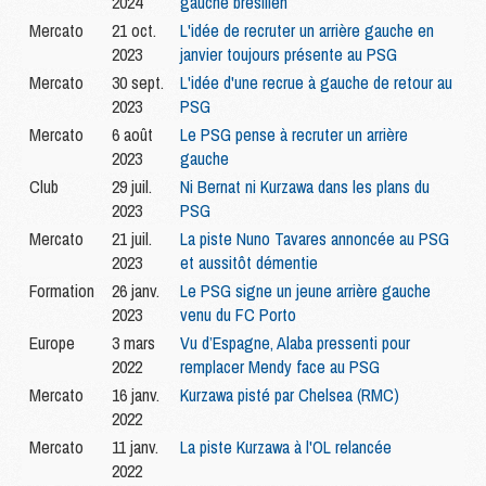
2024
gauche brésilien
Mercato
21 oct.
L'idée de recruter un arrière gauche en
2023
janvier toujours présente au PSG
Mercato
30 sept.
L'idée d'une recrue à gauche de retour au
2023
PSG
Mercato
6 août
Le PSG pense à recruter un arrière
2023
gauche
Club
29 juil.
Ni Bernat ni Kurzawa dans les plans du
2023
PSG
Mercato
21 juil.
La piste Nuno Tavares annoncée au PSG
2023
et aussitôt démentie
Formation
26 janv.
Le PSG signe un jeune arrière gauche
2023
venu du FC Porto
Europe
3 mars
Vu d’Espagne, Alaba pressenti pour
2022
remplacer Mendy face au PSG
Mercato
16 janv.
Kurzawa pisté par Chelsea (RMC)
2022
Mercato
11 janv.
La piste Kurzawa à l'OL relancée
2022