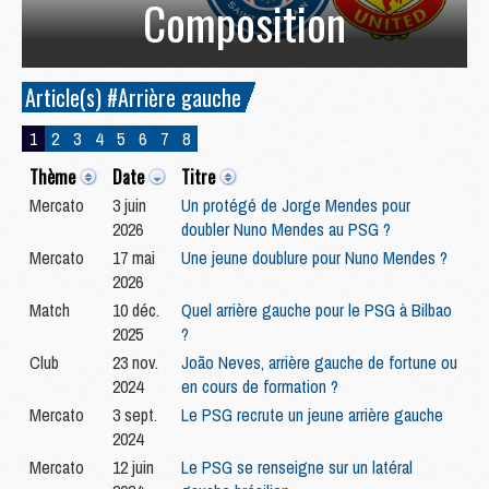
Composition
Article(s) #Arrière gauche
1
2
3
4
5
6
7
8
Thème
Date
Titre
Mercato
3 juin
Un protégé de Jorge Mendes pour
2026
doubler Nuno Mendes au PSG ?
Mercato
17 mai
Une jeune doublure pour Nuno Mendes ?
2026
Match
10 déc.
Quel arrière gauche pour le PSG à Bilbao
2025
?
Club
23 nov.
João Neves, arrière gauche de fortune ou
2024
en cours de formation ?
Mercato
3 sept.
Le PSG recrute un jeune arrière gauche
2024
Mercato
12 juin
Le PSG se renseigne sur un latéral