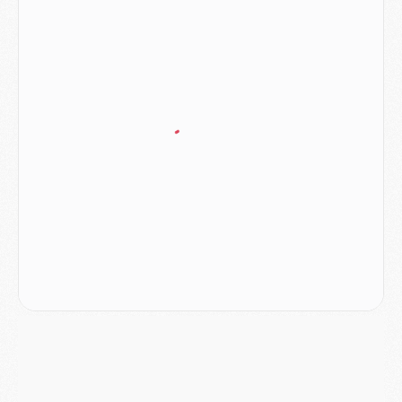
MERCREDI 05 AOÛT
Match
- Majorque/PSG (3-0), le résumé et les buts en video
Match
- Majorque/PSG (3-0), reprise compliquée pour Paris
Match
- Les compositions officielles de Majorque/PSG avec Kvara et de nombreux jeunes
Club
- Casquettes, maillots de bain, padel, le PSG lance sa collection été
Match
- Un des nouveaux maillots pour Majorque/PSG
Mercato
- Le PSG prépare une nouvelle offre pour Suzuki
Mercato
- Le transfert de Ferran Torres au PSG réglé avant le 12 août ?
Match
- Le groupe pour Majorque/PSG avec 11 absents
Mercato
- Le PSG officialise un quatrième prêt
Mercato
- Liverpool ne veut pas que Barcola au PSG
Match
- Majorque/PSG, quelle compo pour le premier match de la saison 2026/27 ?
MARDI 04 AOÛT
Europe
- Les chapeaux provisoires de la Ligue des champions 2026/27
Podcast
- Podcast CulturePSG : Akliouche présenté par un fan de Monaco
Club
- Le PSG dévoile sa première collection d'entraînement pour 2026/2027
Discipline
- Un arbitre inattendu, mais porte-bonheur pour Lens/PSG
Match
- Majorque/PSG, sur quelle chaine et à quelle heure regarder le match ?