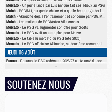
Mercato
- Un jeune lancé par Luis Enrique fait ses adieux au PSG
Match
- PSG/MU, sur quelle chaine et à quelle heure regarder le match ?
Match
- Akliouche déjà à l'entraînement et concerné par PSG/MU ?
Match
- Les maillots de PSG/Aston Villa connus
Mercato
- Le PSG va augmenter son offre pour Godts
Mercato
- Le PSG avait un autre plan pour Mbaye
Mercato
- Le tableau mercato du PSG (été 2026)
Mercato
- Le PSG officialise Akliouche, sa deuxième recrue de l’été
JEUDI 06 AOÛT
Europe
- Pourquoi le PSG redémarre 2026/27 au 4e rang du coefficient UEFA
Mercato
- Contrat de 7 ans et transfert record pour Diomandé loin du PSG
Club
- Du repos supplémentaire pour Hakimi
Match
- Aston Villa privé de sa recrue record face au PSG
SOUTENEZ NOUS
Match
- Ndjantou après Majorque/PSG : « Je ne me mets pas de plafond »
Mercato
- La deuxième recrue du PSG arrive
Mercato
- Ferran Torres aurait enfin tranché entre le PSG et le Barça
Match
- Rafel Pol « touché » par l'hommage reçu avant Majorque/PSG
Match
- Majorque/PSG (3-0), les performances individuelles
Match
- Luis Enrique : « On attend le retour de nos internationaux »