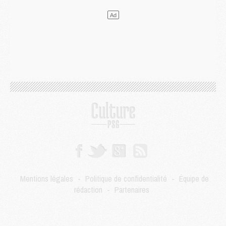
Mercato
- Le plan du PSG pour Suzuki et Chevalier se précise
Mercato
- L'Ajax refuse la première offre du PSG pour Godts
Mercato
- Le PSG veut accélérer, Ferran Torres temporise
Mercato
- Liverpool encore très loin du compte pour Barcola
LUNDI 03 AOÛT
Match
- Podcast CulturePSG : Mercato (Godts, Suzuki, Akliouche, Barcola, etc)
Mercato
- L'Ajax attend bien plus de 45M pour Mika Godts
Club
- Quatre retours importants dans le groupe du PSG, et un plus discret
Mercato
- Ayari file en Ligue 2
Club
- Le PSG s'associe avec un géant de la tech
Mercato
- Vu d'Italie, le transfert de Suzuki au PSG est bien engagé
Mercato
- Ferran Torres ne serait pas à vendre, mais...
Europe
- Gros coup dur pour Aston Villa avant de croiser le PSG
DIMANCHE 02 AOÛT
Mentions légales
-
Politique de confidentialité
-
Équipe de
Mercato
- Le transfert de Kolo Muani à la Juventus est officiel
rédaction
-
Partenaires
Mercato
- [MAJ] Le PSG a fait une grosse offre à Parme pour Suzuki
Mercato
- Le PSG a envoyé une première offre pour Mika Godts
Club
- Après Pacho, d'autres retours en vue