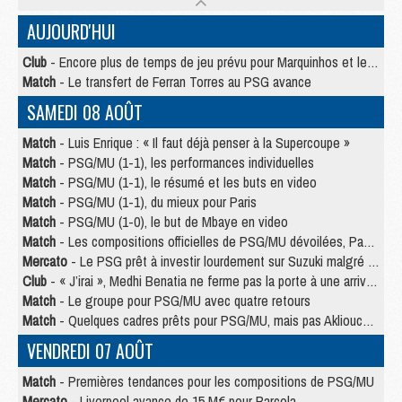
AUJOURD'HUI
Club
- Encore plus de temps de jeu prévu pour Marquinhos et les Portugais en Supercoupe
Match
- Le transfert de Ferran Torres au PSG avance
SAMEDI 08 AOÛT
Match
- Luis Enrique : « Il faut déjà penser à la Supercoupe »
Match
- PSG/MU (1-1), les performances individuelles
Match
- PSG/MU (1-1), le résumé et les buts en video
Match
- PSG/MU (1-1), du mieux pour Paris
Match
- PSG/MU (1-0), le but de Mbaye en video
Match
- Les compositions officielles de PSG/MU dévoilées, Pacho titulaire
Mercato
- Le PSG prêt à investir lourdement sur Suzuki malgré Safonov et Chevalier
Club
- « J’irai », Medhi Benatia ne ferme pas la porte à une arrivée au PSG
Match
- Le groupe pour PSG/MU avec quatre retours
Match
- Quelques cadres prêts pour PSG/MU, mais pas Akliouche ?
VENDREDI 07 AOÛT
Match
- Premières tendances pour les compositions de PSG/MU
Mercato
- Liverpool avance de 15 M€ pour Barcola