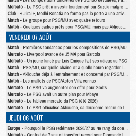
Match
- Les compositions officielles de PSG/MU dévoilées, Pacho titulaire
Mercato
- Le PSG prêt à investir lourdement sur Suzuki malgré Safonov et Chevalier
Club
- « J’irai », Medhi Benatia ne ferme pas la porte à une arrivée au PSG
Match
- Le groupe pour PSG/MU avec quatre retours
Match
- Quelques cadres prêts pour PSG/MU, mais pas Akliouche ?
VENDREDI 07 AOÛT
Match
- Premières tendances pour les compositions de PSG/MU
Mercato
- Liverpool avance de 15 M€ pour Barcola
Mercato
- Un jeune lancé par Luis Enrique fait ses adieux au PSG
Match
- PSG/MU, sur quelle chaine et à quelle heure regarder le match ?
Match
- Akliouche déjà à l'entraînement et concerné par PSG/MU ?
Match
- Les maillots de PSG/Aston Villa connus
Mercato
- Le PSG va augmenter son offre pour Godts
Mercato
- Le PSG avait un autre plan pour Mbaye
Mercato
- Le tableau mercato du PSG (été 2026)
Mercato
- Le PSG officialise Akliouche, sa deuxième recrue de l’été
JEUDI 06 AOÛT
Europe
- Pourquoi le PSG redémarre 2026/27 au 4e rang du coefficient UEFA
Mercato
- Contrat de 7 ans et transfert record pour Diomandé loin du PSG