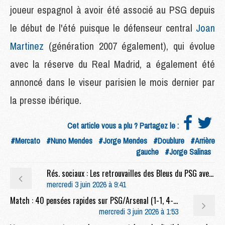
joueur espagnol à avoir été associé au PSG depuis
le début de l'été puisque le défenseur central
Joan
Martinez
(génération 2007 également), qui évolue
avec la réserve du Real Madrid, a également été
annoncé dans le viseur parisien le mois dernier par
la presse ibérique.
Cet article vous a plu ? Partagez le :
#Mercato
#Nuno Mendes
#Jorge Mendes
#Doublure
#Arrière
gauche
#Jorge Salinas
Rés. sociaux : Les retrouvailles des Bleus du PSG avec Deschamps et Mbappé
mercredi 3 juin 2026 à 9:41
Match : 40 pensées rapides sur PSG/Arsenal (1-1, 4-3 t.a.b.)
mercredi 3 juin 2026 à 1:53