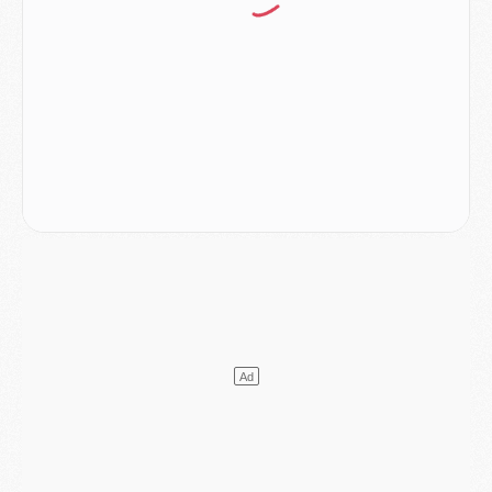
Match
- Majorque/PSG, quelle compo pour le premier match de la saison 2026/27 ?
MARDI 04 AOÛT
Europe
- Les chapeaux provisoires de la Ligue des champions 2026/27
Podcast
- Podcast CulturePSG : Akliouche présenté par un fan de Monaco
Club
- Le PSG dévoile sa première collection d'entraînement pour 2026/2027
Discipline
- Un arbitre inattendu, mais porte-bonheur pour Lens/PSG
Match
- Majorque/PSG, sur quelle chaine et à quelle heure regarder le match ?
Mercato
- Le plan du PSG pour Suzuki et Chevalier se précise
Mercato
- L'Ajax refuse la première offre du PSG pour Godts
Mercato
- Le PSG veut accélérer, Ferran Torres temporise
Mercato
- Liverpool encore très loin du compte pour Barcola
LUNDI 03 AOÛT
Match
- Podcast CulturePSG : Mercato (Godts, Suzuki, Akliouche, Barcola, etc)
Mercato
- L'Ajax attend bien plus de 45M pour Mika Godts
Club
- Quatre retours importants dans le groupe du PSG, et un plus discret
Mercato
- Ayari file en Ligue 2
Club
- Le PSG s'associe avec un géant de la tech
Mercato
- Vu d'Italie, le transfert de Suzuki au PSG est bien engagé