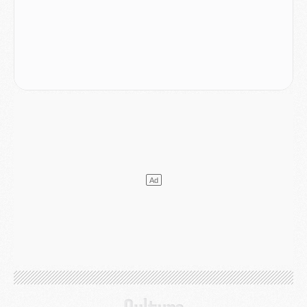
Mercato
- L'Ajax attend bien plus de 45M pour Mika Godts
Club
- Quatre retours importants dans le groupe du PSG, et un plus discret
Mercato
- Ayari file en Ligue 2
Club
- Le PSG s'associe avec un géant de la tech
Mercato
- Vu d'Italie, le transfert de Suzuki au PSG est bien engagé
Mercato
- Ferran Torres ne serait pas à vendre, mais...
Europe
- Gros coup dur pour Aston Villa avant de croiser le PSG
DIMANCHE 02 AOÛT
Mercato
- Le transfert de Kolo Muani à la Juventus est officiel
Mercato
- [MAJ] Le PSG a fait une grosse offre à Parme pour Suzuki
Mercato
- Le PSG a envoyé une première offre pour Mika Godts
Club
- Après Pacho, d'autres retours en vue
Mercato
- Changement de dernière minute pour Kolo Muani
SAMEDI 01 AOÛT
Mercato
- L'agent de Mika Godts confirme un accord avec le PSG
Club
- Quels numéros de maillot pour Akliouche et Digne au PSG ?
Match
- Un hommage prévu lors de Brest/PSG
Mercato
- Le PSG et le Barça ont rendez-vous pour Ferran Torres
Mercato
- Guéla Doué dans les listes du PSG