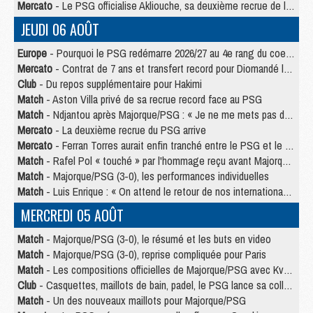
Mercato
- Le PSG officialise Akliouche, sa deuxième recrue de l’été
JEUDI 06 AOÛT
Europe
- Pourquoi le PSG redémarre 2026/27 au 4e rang du coefficient UEFA
Mercato
- Contrat de 7 ans et transfert record pour Diomandé loin du PSG
Club
- Du repos supplémentaire pour Hakimi
Match
- Aston Villa privé de sa recrue record face au PSG
Match
- Ndjantou après Majorque/PSG : « Je ne me mets pas de plafond »
Mercato
- La deuxième recrue du PSG arrive
Mercato
- Ferran Torres aurait enfin tranché entre le PSG et le Barça
Match
- Rafel Pol « touché » par l'hommage reçu avant Majorque/PSG
Match
- Majorque/PSG (3-0), les performances individuelles
Match
- Luis Enrique : « On attend le retour de nos internationaux »
MERCREDI 05 AOÛT
Match
- Majorque/PSG (3-0), le résumé et les buts en video
Match
- Majorque/PSG (3-0), reprise compliquée pour Paris
Match
- Les compositions officielles de Majorque/PSG avec Kvara et de nombreux jeunes
Club
- Casquettes, maillots de bain, padel, le PSG lance sa collection été
Match
- Un des nouveaux maillots pour Majorque/PSG