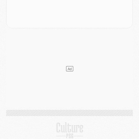
Mercato
- Le PSG a envoyé une première offre pour Mika Godts
Club
- Après Pacho, d'autres retours en vue
Mercato
- Changement de dernière minute pour Kolo Muani
SAMEDI 01 AOÛT
Mercato
- L'agent de Mika Godts confirme un accord avec le PSG
Club
- Quels numéros de maillot pour Akliouche et Digne au PSG ?
Match
- Un hommage prévu lors de Brest/PSG
Mercato
- Le PSG et le Barça ont rendez-vous pour Ferran Torres
Mercato
- Guéla Doué dans les listes du PSG
Mercato
- Le transfert de Mika Godts au PSG en bonne voie
VENDREDI 31 JUILLET
Match
- Un diffuseur annoncé pour les deux premiers matchs amicaux du PSG
Mercato
- Le transfert d'Akliouche au PSG bouclé, le montant se précise
Club
- Un retour majeur dans le groupe du PSG
Club
- [MAJ] Ndjantou et deux jeunes du PSG annoncés dans un tournoi U21
Mercato
- L'étonnante piste Suzuki confirmée et onéreuse
JEUDI 30 JUILLET