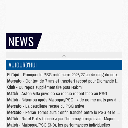
NEWS
AUJOURD'HUI
Europe
- Pourquoi le PSG redémarre 2026/27 au 4e rang du coefficient UEFA
Mercato
- Contrat de 7 ans et transfert record pour Diomandé loin du PSG
Club
- Du repos supplémentaire pour Hakimi
Match
- Aston Villa privé de sa recrue record face au PSG
Match
- Ndjantou après Majorque/PSG : « Je ne me mets pas de plafond »
Mercato
- La deuxième recrue du PSG arrive
Mercato
- Ferran Torres aurait enfin tranché entre le PSG et le Barça
Match
- Rafel Pol « touché » par l'hommage reçu avant Majorque/PSG
Match
- Majorque/PSG (3-0), les performances individuelles