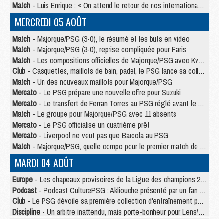
Match
- Luis Enrique : « On attend le retour de nos internationaux »
MERCREDI 05 AOÛT
Match
- Majorque/PSG (3-0), le résumé et les buts en video
Match
- Majorque/PSG (3-0), reprise compliquée pour Paris
Match
- Les compositions officielles de Majorque/PSG avec Kvara et de nombreux jeunes
Club
- Casquettes, maillots de bain, padel, le PSG lance sa collection été
Match
- Un des nouveaux maillots pour Majorque/PSG
Mercato
- Le PSG prépare une nouvelle offre pour Suzuki
Mercato
- Le transfert de Ferran Torres au PSG réglé avant le 12 août ?
Match
- Le groupe pour Majorque/PSG avec 11 absents
Mercato
- Le PSG officialise un quatrième prêt
Mercato
- Liverpool ne veut pas que Barcola au PSG
Match
- Majorque/PSG, quelle compo pour le premier match de la saison 2026/27 ?
MARDI 04 AOÛT
Europe
- Les chapeaux provisoires de la Ligue des champions 2026/27
Podcast
- Podcast CulturePSG : Akliouche présenté par un fan de Monaco
Club
- Le PSG dévoile sa première collection d'entraînement pour 2026/2027
Discipline
- Un arbitre inattendu, mais porte-bonheur pour Lens/PSG