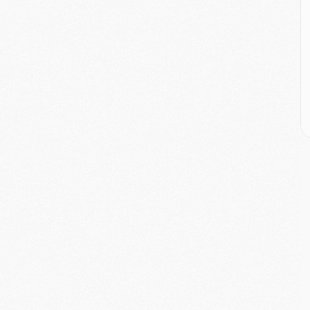
M
M
C
M
M
C
M
M
M
M
M
M
C
C
M