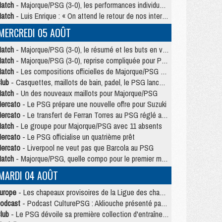
atch
- Majorque/PSG (3-0), les performances individuelles
atch
- Luis Enrique : « On attend le retour de nos internationaux »
MERCREDI 05 AOÛT
atch
- Majorque/PSG (3-0), le résumé et les buts en video
atch
- Majorque/PSG (3-0), reprise compliquée pour Paris
atch
- Les compositions officielles de Majorque/PSG avec Kvara et de nombreux jeunes
lub
- Casquettes, maillots de bain, padel, le PSG lance sa collection été
atch
- Un des nouveaux maillots pour Majorque/PSG
ercato
- Le PSG prépare une nouvelle offre pour Suzuki
ercato
- Le transfert de Ferran Torres au PSG réglé avant le 12 août ?
atch
- Le groupe pour Majorque/PSG avec 11 absents
ercato
- Le PSG officialise un quatrième prêt
ercato
- Liverpool ne veut pas que Barcola au PSG
atch
- Majorque/PSG, quelle compo pour le premier match de la saison 2026/27 ?
MARDI 04 AOÛT
urope
- Les chapeaux provisoires de la Ligue des champions 2026/27
odcast
- Podcast CulturePSG : Akliouche présenté par un fan de Monaco
lub
- Le PSG dévoile sa première collection d'entraînement pour 2026/2027