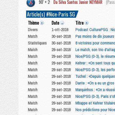
90' + 2
Da Silva Santos Junior
NEYMAR
(Passe
Article(s) #Nice-Paris SG
Thème
Date
Titre
Divers
1-ott-2018
Podcast CulturePSG : Ni
Match
30-set-2018
Pas moins de dix joueurs
Statistiques
30-set-2018
8 victoires pour commenc
Match
29-set-2018
Le match, son trio d'atta
Match
29-set-2018
Nice/PSG (0-3), le résum
Match
29-set-2018
Kehrer : «On sent tous q
Match
29-set-2018
Nice/PSG (0-3), les perfo
Match
29-set-2018
Tuchel : «Depuis quelqu
Match
29-set-2018
Dante : «On a eu un gros
Match
29-set-2018
Marquinhos : «On a réussi
Match
29-set-2018
Nice/PSG (0-3), Paris s'o
Match
29-set-2018
Mbappe et Kehrer titulai
Match
29-set-2018
Nos prédictions pour Ni