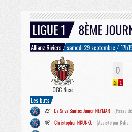
LIGUE 1
8ÈME JOUR
Allianz Riviera
samedi 29 septembre
17h1
0
2
1
OGC Nice
Les buts
22'
Da Silva Santos Junior
NEYMAR
(Passe dé
46'
Christopher
NKUNKU
(Assisté par Kylian