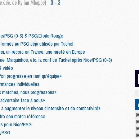
 déc. de Kylian Mbappé)
0 - 3
ce/PSG (0-3) & PSG/Etoile Rouge
 formés au PSG déjà utilisés par Tuchel
er, un record en France, une rareté en Europe
que, Marquinhos, etc, la conf de Tuchel après Nice/PSG (0-3)
é vidéo
u'on progresse en tant qu'équipe»
rmances individuelles
es matches, nous progressons»
 adversaire face à nous»
 à augmenter le niveau d'intensité et de combativité»
M
ffre son match référence
M
res pour Nice/PSG
M
ce/PSG
M