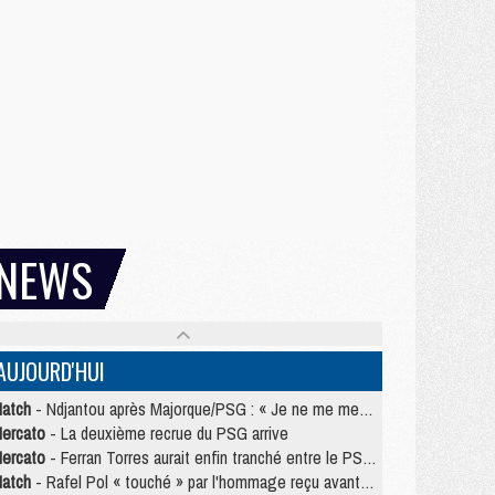
NEWS
AUJOURD'HUI
atch
- Ndjantou après Majorque/PSG : « Je ne me mets pas de plafond »
ercato
- La deuxième recrue du PSG arrive
ercato
- Ferran Torres aurait enfin tranché entre le PSG et le Barça
atch
- Rafel Pol « touché » par l'hommage reçu avant Majorque/PSG