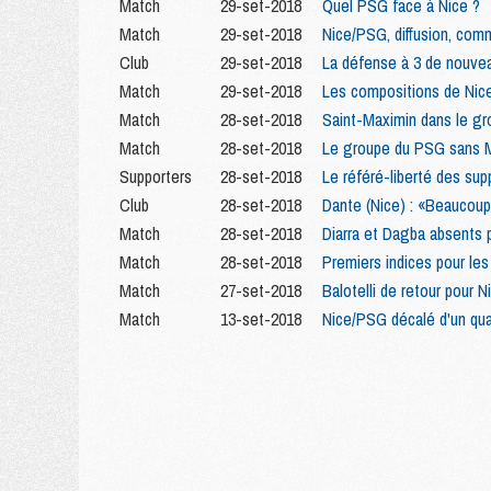
Match
29-set-2018
Quel PSG face à Nice ?
Match
29-set-2018
Nice/PSG, diffusion, comm
Club
29-set-2018
La défense à 3 de nouvea
Match
29-set-2018
Les compositions de Nic
Match
28-set-2018
Saint-Maximin dans le g
Match
28-set-2018
Le groupe du PSG sans Me
Supporters
28-set-2018
Le référé-liberté des supp
Club
28-set-2018
Dante (Nice) : «Beaucoup 
Match
28-set-2018
Diarra et Dagba absents p
Match
28-set-2018
Premiers indices pour le
Match
27-set-2018
Balotelli de retour pour 
Match
13-set-2018
Nice/PSG décalé d'un qua