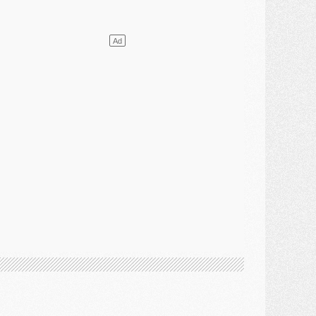
élections
- Ancelotti fait le ménage au Brésil mais veut garder Marquinhos
ercato
- Le statu quo du milieu du PSG se précise
lub
- Le PSG plutôt que la FIFA pour Al-Khelaïfi, poussé par l'UEFA ?
ercato
- Le PSG presserait Ferran Torres de se décider, deux pistes de secours
lub
- Déguisements, shopping, double scouting, Luis Campos dévoile ses méthodes
ercato
- Kroupi retiré du mercato
ercato
- Enfin une avancée dans le transfert d'Akliouche
MERCREDI 29 JUILLET
ercato
- Ferran Torres priorité du PSG, mais ouvert à tout
ercato
- Première offre de Liverpool en approche pour Barcola
ercato
- Le montant du transfert de Kolo Muani se précise, la formule aussi
ercato
- Kolo Muani attendu en Italie, son transfert débloqué
ercato
- Monaco a encore repoussé une offre du PSG pour Akliouche
ercato
- Liverpool presque d'accord avec Barcola, le PSG pas du tout
ercato
- Moment décisif pour le transfert de Kolo Muani
MARDI 28 JUILLET
ercato
- Des intermédiaires ont tenté de relancer Diomande au PSG
lub
- Au moins neuf jeunes conviés à l'entraînement des pros