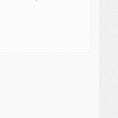
ercato
- [MAJ] Le PSG a fait une grosse offre à Parme pour Suzuki
ercato
- Le PSG a envoyé une première offre pour Mika Godts
lub
- Après Pacho, d'autres retours en vue
ercato
- Changement de dernière minute pour Kolo Muani
SAMEDI 01 AOÛT
ercato
- L'agent de Mika Godts confirme un accord avec le PSG
lub
- Quels numéros de maillot pour Akliouche et Digne au PSG ?
atch
- Un hommage prévu lors de Brest/PSG
ercato
- Le PSG et le Barça ont rendez-vous pour Ferran Torres
ercato
- Guéla Doué dans les listes du PSG
ercato
- Le transfert de Mika Godts au PSG en bonne voie
VENDREDI 31 JUILLET
atch
- Un diffuseur annoncé pour les deux premiers matchs amicaux du PSG
ercato
- Le transfert d'Akliouche au PSG bouclé, le montant se précise
lub
- Un retour majeur dans le groupe du PSG
lub
- [MAJ] Ndjantou et deux jeunes du PSG annoncés dans un tournoi U21
ercato
- L'étonnante piste Suzuki confirmée et onéreuse
JEUDI 30 JUILLET