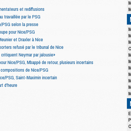
M
entateurs et rediffusions
M
u travaillée par le PSG
e/PSG selon la presse
M
roupe pour Nice/PSG
M
unier et Draxler à Nice
M
orters refusé par le tribunal de Nice
C
critiquent Neymar par jalousie»
M
M
our Nice/PSG, Mbappé de retour, plusieurs incertains
M
s compositions de Nice/PSG
M
Nice/PSG, Saint-Maximin incertain
M
rt d'heure
M
M
E
P
C