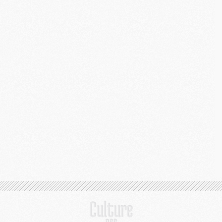
S
M
C
M
C
M
M
M
M
M
M
M
M
M
M
C