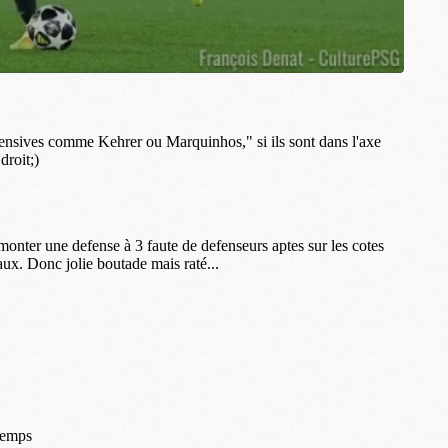
M
C
M
M
F
C
M
P
M
C
R
M
M
C