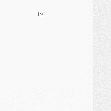
lub
- [MAJ] Ndjantou et deux jeunes du PSG annoncés dans un tournoi U21
ercato
- L'étonnante piste Suzuki confirmée et onéreuse
JEUDI 30 JUILLET
élections
- Ancelotti fait le ménage au Brésil mais veut garder Marquinhos
ercato
- Le statu quo du milieu du PSG se précise
lub
- Le PSG plutôt que la FIFA pour Al-Khelaïfi, poussé par l'UEFA ?
ercato
- Le PSG presserait Ferran Torres de se décider, deux pistes de secours
lub
- Déguisements, shopping, double scouting, Luis Campos dévoile ses méthodes
ercato
- Kroupi retiré du mercato
ercato
- Enfin une avancée dans le transfert d'Akliouche
MERCREDI 29 JUILLET
ercato
- Ferran Torres priorité du PSG, mais ouvert à tout
ercato
- Première offre de Liverpool en approche pour Barcola
ercato
- Le montant du transfert de Kolo Muani se précise, la formule aussi
ercato
- Kolo Muani attendu en Italie, son transfert débloqué
ercato
- Monaco a encore repoussé une offre du PSG pour Akliouche
ercato
- Liverpool presque d'accord avec Barcola, le PSG pas du tout
ercato
- Moment décisif pour le transfert de Kolo Muani