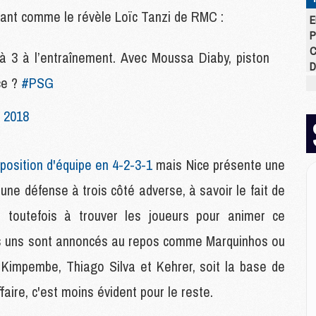
utant comme le révèle Loïc Tanzi de RMC :
E
P
C
à 3 à l’entraînement. Avec Moussa Diaby, piston
D
ce ?
#PSG
M
M
M
 2018
M
M
M
position d'équipe en 4-2-3-1
mais Nice présente une
n d'une défense à trois côté adverse, à savoir le fait de
M
 toutefois à trouver les joueurs pour animer ce
M
C
es uns sont annoncés au repos comme Marquinhos ou
M
, Kimpembe, Thiago Silva et Kehrer, soit la base de
C
M
ffaire, c'est moins évident pour le reste.
M