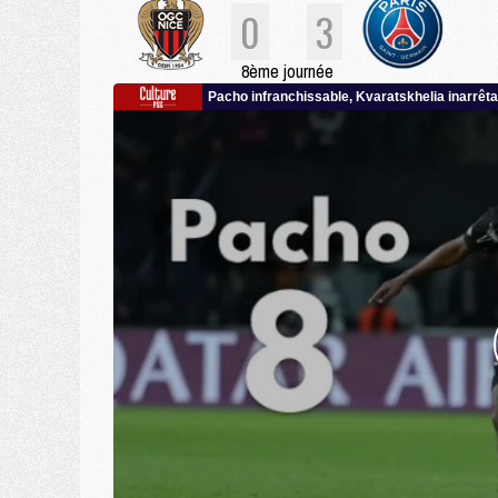
0
3
8ème journée