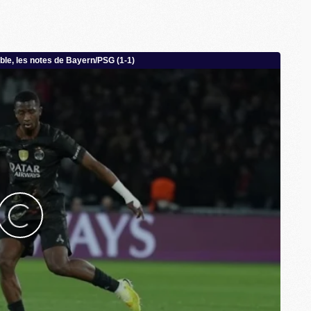
C
M
S
M
C
M
C
M
M
M
M
M
M
M
M
M