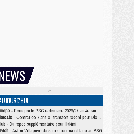
NEWS
AUJOURD'HUI
urope
- Pourquoi le PSG redémarre 2026/27 au 4e rang du coefficient UEFA
ercato
- Contrat de 7 ans et transfert record pour Diomandé loin du PSG
lub
- Du repos supplémentaire pour Hakimi
atch
- Aston Villa privé de sa recrue record face au PSG