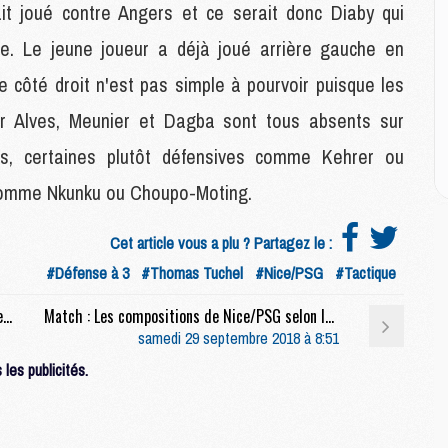
E
ait joué contre Angers et ce serait donc Diaby qui
e. Le jeune joueur a déjà joué arrière gauche en
M
e côté droit n'est pas simple à pourvoir puisque les
M
M
oir Alves, Meunier et Dagba sont tous absents sur
C
tés, certaines plutôt défensives comme Kehrer ou
M
 comme Nkunku ou Choupo-Moting.
M
Cet article vous a plu ? Partagez le :
C
M
#Défense à 3
#Thomas Tuchel
#Nice/PSG
#Tactique
M
M
Match : Nice/PSG, diffusion, commentateurs et rediffusions
Match : Les compositions de Nice/PSG selon la presse
M
samedi 29 septembre 2018 à 8:51
les publicités.
M
M
C