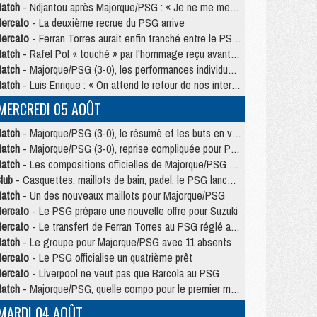
atch
- Ndjantou après Majorque/PSG : « Je ne me mets pas de plafond »
ercato
- La deuxième recrue du PSG arrive
ercato
- Ferran Torres aurait enfin tranché entre le PSG et le Barça
atch
- Rafel Pol « touché » par l'hommage reçu avant Majorque/PSG
atch
- Majorque/PSG (3-0), les performances individuelles
atch
- Luis Enrique : « On attend le retour de nos internationaux »
MERCREDI 05 AOÛT
atch
- Majorque/PSG (3-0), le résumé et les buts en video
atch
- Majorque/PSG (3-0), reprise compliquée pour Paris
atch
- Les compositions officielles de Majorque/PSG avec Kvara et de nombreux jeunes
lub
- Casquettes, maillots de bain, padel, le PSG lance sa collection été
atch
- Un des nouveaux maillots pour Majorque/PSG
ercato
- Le PSG prépare une nouvelle offre pour Suzuki
ercato
- Le transfert de Ferran Torres au PSG réglé avant le 12 août ?
atch
- Le groupe pour Majorque/PSG avec 11 absents
ercato
- Le PSG officialise un quatrième prêt
ercato
- Liverpool ne veut pas que Barcola au PSG
atch
- Majorque/PSG, quelle compo pour le premier match de la saison 2026/27 ?
MARDI 04 AOÛT