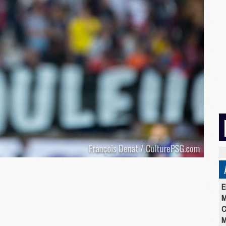
E
M
C
M