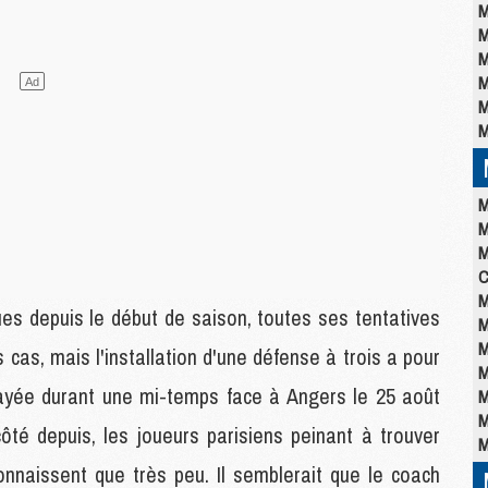
M
M
M
M
M
M
M
M
M
C
M
ues depuis le début de saison, toutes ses tentatives
M
M
cas, mais l'installation d'une défense à trois a pour
M
ssayée durant une mi-temps face à Angers le 25 août
M
M
côté depuis, les joueurs parisiens peinant à trouver
M
nnaissent que très peu. Il semblerait que le coach