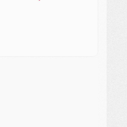
urope
- Gros coup dur pour Aston Villa avant de croiser le PSG
DIMANCHE 02 AOÛT
ercato
- Le transfert de Kolo Muani à la Juventus est officiel
ercato
- [MAJ] Le PSG a fait une grosse offre à Parme pour Suzuki
ercato
- Le PSG a envoyé une première offre pour Mika Godts
lub
- Après Pacho, d'autres retours en vue
ercato
- Changement de dernière minute pour Kolo Muani
SAMEDI 01 AOÛT
ercato
- L'agent de Mika Godts confirme un accord avec le PSG
lub
- Quels numéros de maillot pour Akliouche et Digne au PSG ?
atch
- Un hommage prévu lors de Brest/PSG
ercato
- Le PSG et le Barça ont rendez-vous pour Ferran Torres
ercato
- Guéla Doué dans les listes du PSG
ercato
- Le transfert de Mika Godts au PSG en bonne voie
VENDREDI 31 JUILLET
atch
- Un diffuseur annoncé pour les deux premiers matchs amicaux du PSG
ercato
- Le transfert d'Akliouche au PSG bouclé, le montant se précise
lub
- Un retour majeur dans le groupe du PSG