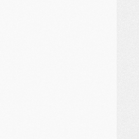
MARDI 28 JUILLET
ercato
- Des intermédiaires ont tenté de relancer Diomande au PSG
lub
- Au moins neuf jeunes conviés à l'entraînement des pros
ercato
- Une partie du communiqué du PSG sur Diomande expliquée
ercato
- Barcola futur plus gros transfert de l'été ?
ormation
- Retour sur la saison des U17 du PSG en 7 chiffres clés
lub
- Le PSG connaît ses premiers matches de septembre
ercato
- Un troisième prêt bouclé par le PSG
LUNDI 27 JUILLET
odcast
- Podcast CulturePSG à 22h : Mercato (Barcola, Diomande, etc)
ercato
- La prolongation de Dembélé au PSG dans la dernière ligne droite
lub
- Le PSG a fait sa reprise avec... 9 joueurs
és. sociaux
- Les Portugais du PSG réunis pendant leurs vacances
ercato
- Le PSG avance sur la piste Suzuki
ercato
- Après Digne, un autre défenseur en approche au PSG ?
lub
- Une petite quinzaine de joueurs attendus pour la reprise de l'entraînement du PSG
DIMANCHE 26 JUILLET