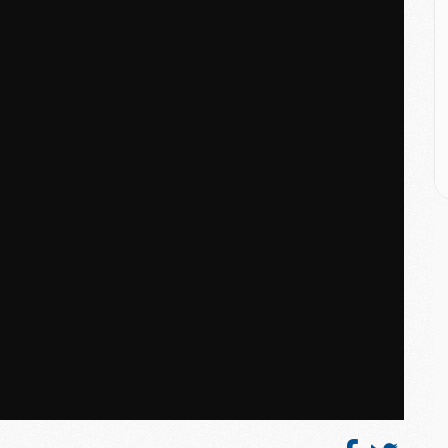
C
M
M
E
M
M
M
C
M
M
C
M
M
M
M