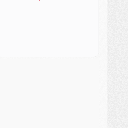
lub
- Le PSG s'associe avec un géant de la tech
ercato
- Vu d'Italie, le transfert de Suzuki au PSG est bien engagé
ercato
- Ferran Torres ne serait pas à vendre, mais...
urope
- Gros coup dur pour Aston Villa avant de croiser le PSG
DIMANCHE 02 AOÛT
ercato
- Le transfert de Kolo Muani à la Juventus est officiel
ercato
- [MAJ] Le PSG a fait une grosse offre à Parme pour Suzuki
ercato
- Le PSG a envoyé une première offre pour Mika Godts
lub
- Après Pacho, d'autres retours en vue
ercato
- Changement de dernière minute pour Kolo Muani
SAMEDI 01 AOÛT
ercato
- L'agent de Mika Godts confirme un accord avec le PSG
lub
- Quels numéros de maillot pour Akliouche et Digne au PSG ?
atch
- Un hommage prévu lors de Brest/PSG
ercato
- Le PSG et le Barça ont rendez-vous pour Ferran Torres
ercato
- Guéla Doué dans les listes du PSG
ercato
- Le transfert de Mika Godts au PSG en bonne voie
VENDREDI 31 JUILLET