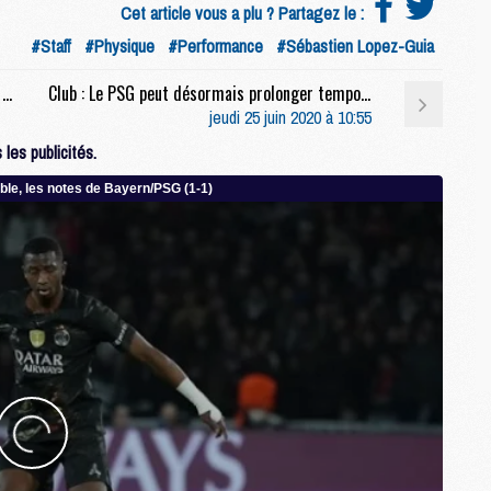
Cet article vous a plu ? Partagez le :
M
#Staff
#Physique
#Performance
#Sébastien Lopez-Guia
M
C
Formation : Franchi aussi présent à la reprise des pros
Club : Le PSG peut désormais prolonger temporairement ses joueurs, une durée maximale fixée
C
jeudi 25 juin 2020 à 10:55
M
les publicités.
S
M
C
M
C
M
M
M
M
M
M