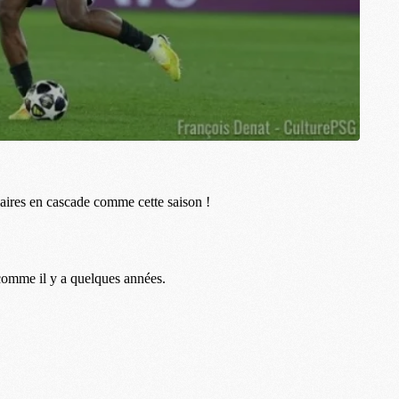
M
M
M
M
C
M
M
F
C
M
P
M
C
R
M
M