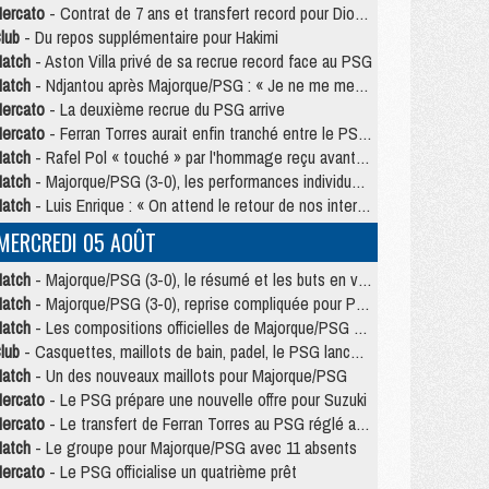
ercato
- Contrat de 7 ans et transfert record pour Diomandé loin du PSG
lub
- Du repos supplémentaire pour Hakimi
atch
- Aston Villa privé de sa recrue record face au PSG
atch
- Ndjantou après Majorque/PSG : « Je ne me mets pas de plafond »
ercato
- La deuxième recrue du PSG arrive
ercato
- Ferran Torres aurait enfin tranché entre le PSG et le Barça
atch
- Rafel Pol « touché » par l'hommage reçu avant Majorque/PSG
atch
- Majorque/PSG (3-0), les performances individuelles
atch
- Luis Enrique : « On attend le retour de nos internationaux »
MERCREDI 05 AOÛT
atch
- Majorque/PSG (3-0), le résumé et les buts en video
atch
- Majorque/PSG (3-0), reprise compliquée pour Paris
atch
- Les compositions officielles de Majorque/PSG avec Kvara et de nombreux jeunes
lub
- Casquettes, maillots de bain, padel, le PSG lance sa collection été
atch
- Un des nouveaux maillots pour Majorque/PSG
ercato
- Le PSG prépare une nouvelle offre pour Suzuki
ercato
- Le transfert de Ferran Torres au PSG réglé avant le 12 août ?
atch
- Le groupe pour Majorque/PSG avec 11 absents
ercato
- Le PSG officialise un quatrième prêt