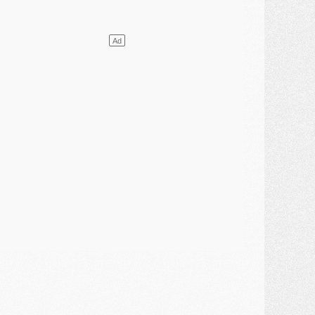
atch
- Un diffuseur annoncé pour les deux premiers matchs amicaux du PSG
ercato
- Le transfert d'Akliouche au PSG bouclé, le montant se précise
lub
- Un retour majeur dans le groupe du PSG
lub
- [MAJ] Ndjantou et deux jeunes du PSG annoncés dans un tournoi U21
ercato
- L'étonnante piste Suzuki confirmée et onéreuse
JEUDI 30 JUILLET
élections
- Ancelotti fait le ménage au Brésil mais veut garder Marquinhos
ercato
- Le statu quo du milieu du PSG se précise
lub
- Le PSG plutôt que la FIFA pour Al-Khelaïfi, poussé par l'UEFA ?
ercato
- Le PSG presserait Ferran Torres de se décider, deux pistes de secours
lub
- Déguisements, shopping, double scouting, Luis Campos dévoile ses méthodes
ercato
- Kroupi retiré du mercato
ercato
- Enfin une avancée dans le transfert d'Akliouche
MERCREDI 29 JUILLET
ercato
- Ferran Torres priorité du PSG, mais ouvert à tout
ercato
- Première offre de Liverpool en approche pour Barcola
ercato
- Le montant du transfert de Kolo Muani se précise, la formule aussi
ercato
- Kolo Muani attendu en Italie, son transfert débloqué