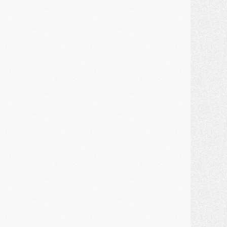
ercato
- Monaco a encore repoussé une offre du PSG pour Akliouche
ercato
- Liverpool presque d'accord avec Barcola, le PSG pas du tout
ercato
- Moment décisif pour le transfert de Kolo Muani
MARDI 28 JUILLET
ercato
- Des intermédiaires ont tenté de relancer Diomande au PSG
lub
- Au moins neuf jeunes conviés à l'entraînement des pros
ercato
- Une partie du communiqué du PSG sur Diomande expliquée
ercato
- Barcola futur plus gros transfert de l'été ?
ormation
- Retour sur la saison des U17 du PSG en 7 chiffres clés
lub
- Le PSG connaît ses premiers matches de septembre
ercato
- Un troisième prêt bouclé par le PSG
LUNDI 27 JUILLET
odcast
- Podcast CulturePSG à 22h : Mercato (Barcola, Diomande, etc)
ercato
- La prolongation de Dembélé au PSG dans la dernière ligne droite
lub
- Le PSG a fait sa reprise avec... 9 joueurs
és. sociaux
- Les Portugais du PSG réunis pendant leurs vacances
ercato
- Le PSG avance sur la piste Suzuki
ercato
- Après Digne, un autre défenseur en approche au PSG ?