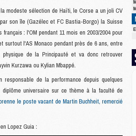
M
M
 la modeste sélection de Haïti, le Corse a un joli CV
é par son île (Gazélec et FC Bastia-Borgo) la Suisse
E
s français : l'OM pendant 11 mois en 2003/2004 pour
P
 et surtout l'AS Monaco pendant près de 6 ans, entre
C
D
ur physique de la Principauté et va donc retrouver
M
M
ayvin Kurzawa ou Kylian Mbappé.
M
M
en responsable de la performance depuis quelques
M
M
diplôme universaire sur ce thème à la faculté de
eprenne le poste vacant de Martin Buchheit, remercié
M
M
C
en Lopez Guia :
M