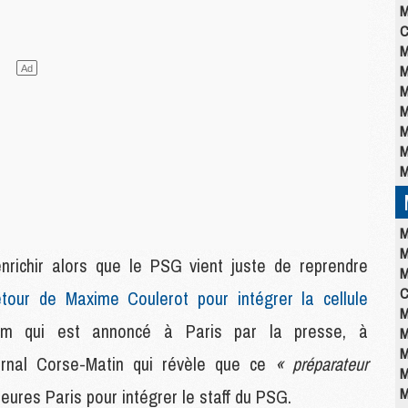
M
C
M
M
M
M
M
M
M
M
M
enrichir alors que le PSG vient juste de reprendre
M
C
tour de Maxime Coulerot pour intégrer la cellule
M
om qui est annoncé à Paris par la presse, à
M
M
urnal Corse-Matin qui révèle que ce
« préparateur
M
M
heures Paris pour intégrer le staff du PSG.