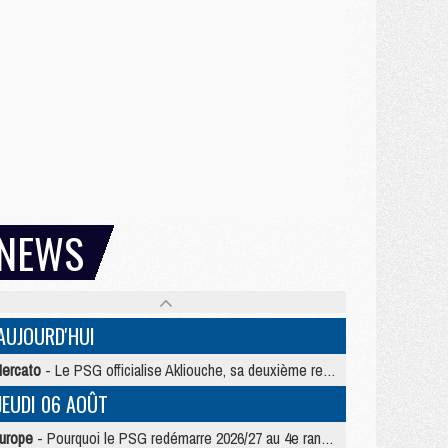
NEWS
AUJOURD'HUI
ercato
- Le PSG officialise Akliouche, sa deuxième recrue de l’été
JEUDI 06 AOÛT
urope
- Pourquoi le PSG redémarre 2026/27 au 4e rang du coefficient UEFA