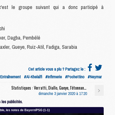
M
c'est le groupe suivant qui a donc participé à
C
M
chi
M
kker, Dagba, Pembélé
C
M
raxler, Gueye, Ruiz-Atil, Fadiga, Sarabia
M
M
M
Cet article vous a plu ? Partagez le :
Entraînement
#Al-Khelaïfi
#Infirmerie
#Pochettino
#Neymar
M
M
Statistiques : Verratti, Diallo, Gueye, l'étonnant trio qui fait le plus avancer le ballon au PSG
C
dimanche 3 janvier 2020 à 17:20
C
les publicités.
M