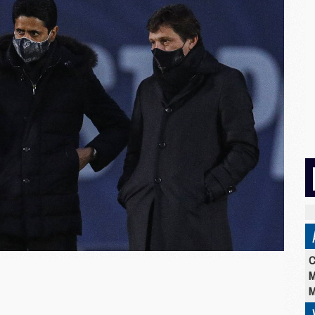
C
M
M