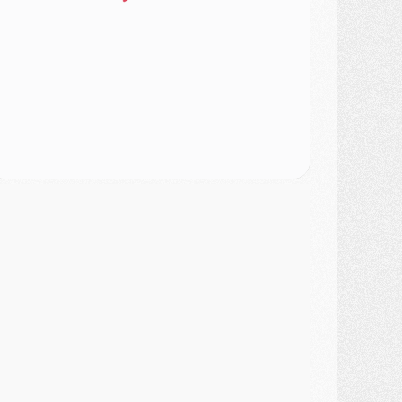
lub
- Le PSG dévoile sa première collection d'entraînement pour 2026/2027
iscipline
- Un arbitre inattendu, mais porte-bonheur pour Lens/PSG
atch
- Majorque/PSG, sur quelle chaine et à quelle heure regarder le match ?
ercato
- Le plan du PSG pour Suzuki et Chevalier se précise
ercato
- L'Ajax refuse la première offre du PSG pour Godts
ercato
- Le PSG veut accélérer, Ferran Torres temporise
ercato
- Liverpool encore très loin du compte pour Barcola
LUNDI 03 AOÛT
atch
- Podcast CulturePSG : Mercato (Godts, Suzuki, Akliouche, Barcola, etc)
ercato
- L'Ajax attend bien plus de 45M pour Mika Godts
lub
- Quatre retours importants dans le groupe du PSG, et un plus discret
ercato
- Ayari file en Ligue 2
lub
- Le PSG s'associe avec un géant de la tech
ercato
- Vu d'Italie, le transfert de Suzuki au PSG est bien engagé
ercato
- Ferran Torres ne serait pas à vendre, mais...
urope
- Gros coup dur pour Aston Villa avant de croiser le PSG
DIMANCHE 02 AOÛT
ercato
- Le transfert de Kolo Muani à la Juventus est officiel
ercato
- [MAJ] Le PSG a fait une grosse offre à Parme pour Suzuki