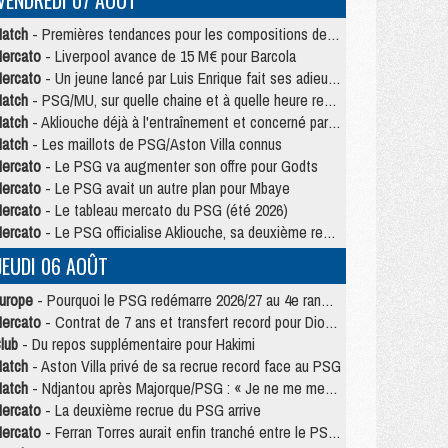
VENDREDI 07 AOÛT
atch
- Premières tendances pour les compositions de PSG/MU
ercato
- Liverpool avance de 15 M€ pour Barcola
ercato
- Un jeune lancé par Luis Enrique fait ses adieux au PSG
atch
- PSG/MU, sur quelle chaine et à quelle heure regarder le match ?
atch
- Akliouche déjà à l'entraînement et concerné par PSG/MU ?
atch
- Les maillots de PSG/Aston Villa connus
ercato
- Le PSG va augmenter son offre pour Godts
ercato
- Le PSG avait un autre plan pour Mbaye
ercato
- Le tableau mercato du PSG (été 2026)
ercato
- Le PSG officialise Akliouche, sa deuxième recrue de l’été
JEUDI 06 AOÛT
urope
- Pourquoi le PSG redémarre 2026/27 au 4e rang du coefficient UEFA
ercato
- Contrat de 7 ans et transfert record pour Diomandé loin du PSG
lub
- Du repos supplémentaire pour Hakimi
atch
- Aston Villa privé de sa recrue record face au PSG
atch
- Ndjantou après Majorque/PSG : « Je ne me mets pas de plafond »
ercato
- La deuxième recrue du PSG arrive
ercato
- Ferran Torres aurait enfin tranché entre le PSG et le Barça