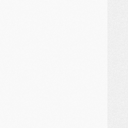
élections
- Ancelotti fait le ménage au Brésil mais veut garder Marquinhos
ercato
- Le statu quo du milieu du PSG se précise
lub
- Le PSG plutôt que la FIFA pour Al-Khelaïfi, poussé par l'UEFA ?
ercato
- Le PSG presserait Ferran Torres de se décider, deux pistes de secours
lub
- Déguisements, shopping, double scouting, Luis Campos dévoile ses méthodes
ercato
- Kroupi retiré du mercato
ercato
- Enfin une avancée dans le transfert d'Akliouche
MERCREDI 29 JUILLET
ercato
- Ferran Torres priorité du PSG, mais ouvert à tout
ercato
- Première offre de Liverpool en approche pour Barcola
ercato
- Le montant du transfert de Kolo Muani se précise, la formule aussi
ercato
- Kolo Muani attendu en Italie, son transfert débloqué
ercato
- Monaco a encore repoussé une offre du PSG pour Akliouche
ercato
- Liverpool presque d'accord avec Barcola, le PSG pas du tout
ercato
- Moment décisif pour le transfert de Kolo Muani
MARDI 28 JUILLET
ercato
- Des intermédiaires ont tenté de relancer Diomande au PSG
lub
- Au moins neuf jeunes conviés à l'entraînement des pros