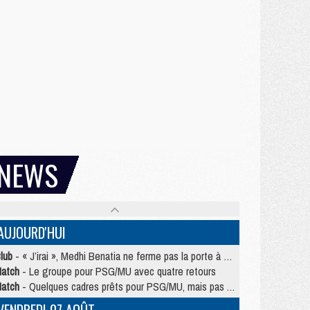
NEWS
AUJOURD'HUI
lub
- « J’irai », Medhi Benatia ne ferme pas la porte à une arrivée au PSG
atch
- Le groupe pour PSG/MU avec quatre retours
atch
- Quelques cadres prêts pour PSG/MU, mais pas Akliouche ?