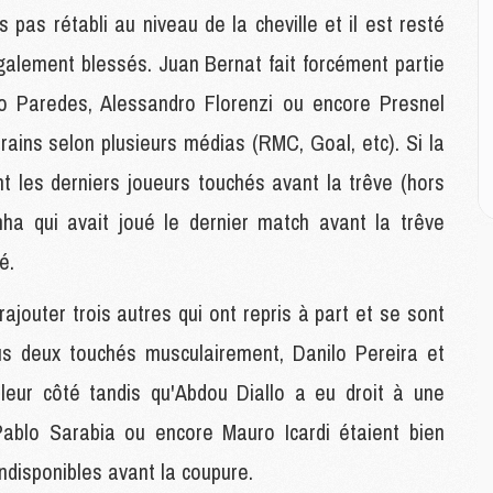
C
 pas rétabli au niveau de la cheville et il est resté
D
M
galement blessés. Juan Bernat fait forcément partie
M
M
o Paredes, Alessandro Florenzi ou encore Presnel
M
rains selon plusieurs médias (RMC, Goal, etc). Si la
M
nt les derniers joueurs touchés avant la trêve (hors
inha qui avait joué le dernier match avant la trêve
M
M
é.
C
M
ajouter trois autres qui ont repris à part et se sont
C
M
s deux touchés musculairement, Danilo Pereira et
M
leur côté tandis qu'Abdou Diallo a eu droit à une
E
ablo Sarabia ou encore Mauro Icardi étaient bien
M
indisponibles avant la coupure.
M