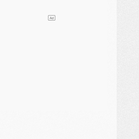
ercato
- Le PSG a envoyé une première offre pour Mika Godts
lub
- Après Pacho, d'autres retours en vue
ercato
- Changement de dernière minute pour Kolo Muani
SAMEDI 01 AOÛT
ercato
- L'agent de Mika Godts confirme un accord avec le PSG
lub
- Quels numéros de maillot pour Akliouche et Digne au PSG ?
atch
- Un hommage prévu lors de Brest/PSG
ercato
- Le PSG et le Barça ont rendez-vous pour Ferran Torres
ercato
- Guéla Doué dans les listes du PSG
ercato
- Le transfert de Mika Godts au PSG en bonne voie
VENDREDI 31 JUILLET
atch
- Un diffuseur annoncé pour les deux premiers matchs amicaux du PSG
ercato
- Le transfert d'Akliouche au PSG bouclé, le montant se précise
lub
- Un retour majeur dans le groupe du PSG
lub
- [MAJ] Ndjantou et deux jeunes du PSG annoncés dans un tournoi U21
ercato
- L'étonnante piste Suzuki confirmée et onéreuse
JEUDI 30 JUILLET