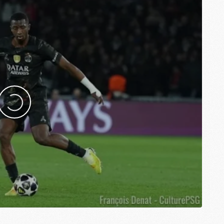
S
M
C
M
C
M
M
M
M
M
M
M
M
M
M
C