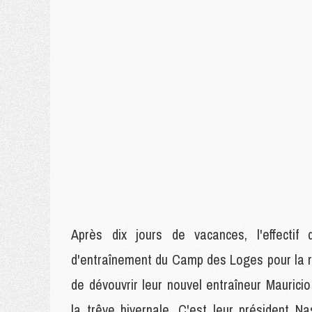
Après dix jours de vacances, l'effecti
d'entraînement du Camp des Loges pour la re
de dévouvrir leur nouvel entraîneur Mauric
la trêve hivernale. C'est leur président N