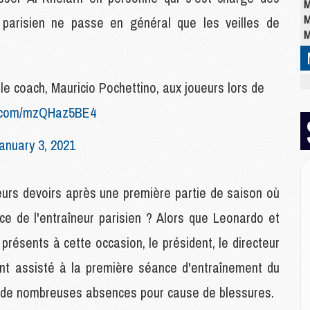
M
M
 parisien ne passe en général que les veilles de
M
M
le coach, Mauricio Pochettino, aux joueurs lors de
M
er.com/mzQHaz5BE4
M
C
M
anuary 3, 2021
M
M
M
leurs devoirs après une première partie de saison où
M
ce de l'entraîneur parisien ? Alors que Leonardo et
M
M
présents à cette occasion, le président, le directeur
 ont assisté à la première séance d'entraînement du
E
de nombreuses absences pour cause de blessures.
P