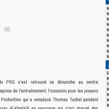
M
M
M
M
M
M
M
M
M
M
E
M
f du PSG s'est retrouvé ce dimanche au centre
C
M
prise de l'entraînement, l'occasion pour les joueurs
M
io Pochettino qui a remplacé Thomas Tuchel pendant
M
M
asser Al-Khelaïfi en personne qui s'est chargé des