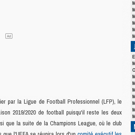
M
M
M
M
M
M
E
M
C
M
M
M
M
nier par la Ligue de Football Professionnel (LFP), le
M
M
son 2019/2020 de football puisqu'il reste les deux
M
nsi que la suite de la Champions League, où le club
s que l'UEFA se réunira lors d'un
comité exécutif les