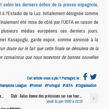
M
ût
selon les derniers échos de la presse espagnole
,
M
 à l'Estadio de la Luz. Initialement désignée comme
 a finalement été mise de côté par l'UEFA en raison de
M
M
 plusieurs médias européens ces derniers jours.
C
M
ehmet Kasapoglu, garde espoir, comme annoncé à la
C
cun doute sur le fait que cette finale se déroulera de la
M
M
s convaincus que nous recevrons de bonnes nouvelles
E
M
Cet article vous a plu ? Partagez le :
M
hampions League
#Format
#Portugal
#UEFA
#Organisation
M
C
Rés. sociaux : Neymar et Thiago Silva s'entraînaient ensemble au Brésil
Club : Aulas donne des précisions sur son tournoi d'été, la présence du PSG encore à confirmer
M
jeudi 11 juin 2020 à 22:23