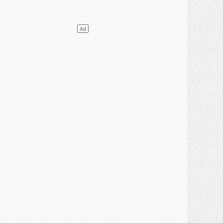
ercato
- L'agent de Mika Godts confirme un accord avec le PSG
lub
- Quels numéros de maillot pour Akliouche et Digne au PSG ?
atch
- Un hommage prévu lors de Brest/PSG
ercato
- Le PSG et le Barça ont rendez-vous pour Ferran Torres
ercato
- Guéla Doué dans les listes du PSG
ercato
- Le transfert de Mika Godts au PSG en bonne voie
VENDREDI 31 JUILLET
atch
- Un diffuseur annoncé pour les deux premiers matchs amicaux du PSG
ercato
- Le transfert d'Akliouche au PSG bouclé, le montant se précise
lub
- Un retour majeur dans le groupe du PSG
lub
- [MAJ] Ndjantou et deux jeunes du PSG annoncés dans un tournoi U21
ercato
- L'étonnante piste Suzuki confirmée et onéreuse
JEUDI 30 JUILLET
élections
- Ancelotti fait le ménage au Brésil mais veut garder Marquinhos
ercato
- Le statu quo du milieu du PSG se précise
lub
- Le PSG plutôt que la FIFA pour Al-Khelaïfi, poussé par l'UEFA ?
ercato
- Le PSG presserait Ferran Torres de se décider, deux pistes de secours
lub
- Déguisements, shopping, double scouting, Luis Campos dévoile ses méthodes