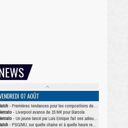
NEWS
VENDREDI 07 AOÛT
atch
- Premières tendances pour les compositions de PSG/MU
ercato
- Liverpool avance de 15 M€ pour Barcola
ercato
- Un jeune lancé par Luis Enrique fait ses adieux au PSG
atch
- PSG/MU, sur quelle chaine et à quelle heure regarder le match ?