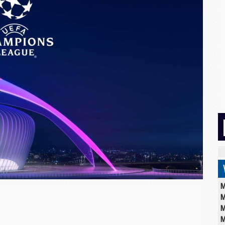
M
M
M
M