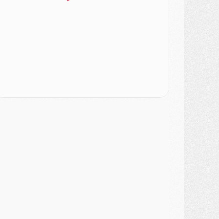
ercato
- Le PSG veut accélérer, Ferran Torres temporise
ercato
- Liverpool encore très loin du compte pour Barcola
LUNDI 03 AOÛT
atch
- Podcast CulturePSG : Mercato (Godts, Suzuki, Akliouche, Barcola, etc)
ercato
- L'Ajax attend bien plus de 45M pour Mika Godts
lub
- Quatre retours importants dans le groupe du PSG, et un plus discret
ercato
- Ayari file en Ligue 2
lub
- Le PSG s'associe avec un géant de la tech
ercato
- Vu d'Italie, le transfert de Suzuki au PSG est bien engagé
ercato
- Ferran Torres ne serait pas à vendre, mais...
urope
- Gros coup dur pour Aston Villa avant de croiser le PSG
DIMANCHE 02 AOÛT
ercato
- Le transfert de Kolo Muani à la Juventus est officiel
ercato
- [MAJ] Le PSG a fait une grosse offre à Parme pour Suzuki
ercato
- Le PSG a envoyé une première offre pour Mika Godts
lub
- Après Pacho, d'autres retours en vue
ercato
- Changement de dernière minute pour Kolo Muani
SAMEDI 01 AOÛT