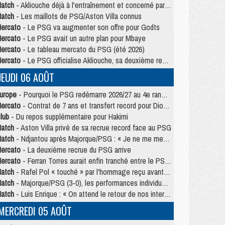
atch
- Akliouche déjà à l'entraînement et concerné par PSG/MU ?
atch
- Les maillots de PSG/Aston Villa connus
ercato
- Le PSG va augmenter son offre pour Godts
ercato
- Le PSG avait un autre plan pour Mbaye
ercato
- Le tableau mercato du PSG (été 2026)
ercato
- Le PSG officialise Akliouche, sa deuxième recrue de l’été
JEUDI 06 AOÛT
urope
- Pourquoi le PSG redémarre 2026/27 au 4e rang du coefficient UEFA
ercato
- Contrat de 7 ans et transfert record pour Diomandé loin du PSG
lub
- Du repos supplémentaire pour Hakimi
atch
- Aston Villa privé de sa recrue record face au PSG
atch
- Ndjantou après Majorque/PSG : « Je ne me mets pas de plafond »
ercato
- La deuxième recrue du PSG arrive
ercato
- Ferran Torres aurait enfin tranché entre le PSG et le Barça
atch
- Rafel Pol « touché » par l'hommage reçu avant Majorque/PSG
atch
- Majorque/PSG (3-0), les performances individuelles
atch
- Luis Enrique : « On attend le retour de nos internationaux »
MERCREDI 05 AOÛT