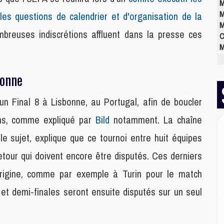
M
M
 les questions de calendrier et d'organisation de la
M
reuses indiscrétions affluent dans la presse ces
C
M
M
M
bonne
M
M
un Final 8 à Lisbonne, au Portugal, afin de boucler
M
M
ons, comme expliqué par
Bild
notamment. La chaîne
le sujet, explique que ce tournoi entre huit équipes
E
retour qui doivent encore être disputés. Ces derniers
P
C
d'origine, comme par exemple à Turin pour le match
D
 et demi-finales seront ensuite disputés sur un seul
M
M
M