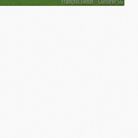
M
M
M
M
M
M
M
M
M
M
C
M
M
F
C
M