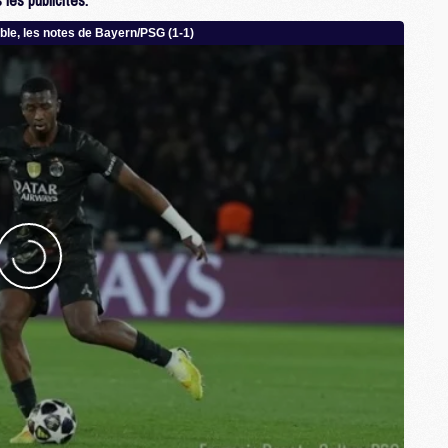
les publicités.
M
C
M
M
M
M
M
M
C
C
M
S
M
C
M
C