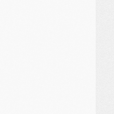
ercato
- Kroupi retiré du mercato
ercato
- Enfin une avancée dans le transfert d'Akliouche
MERCREDI 29 JUILLET
ercato
- Ferran Torres priorité du PSG, mais ouvert à tout
ercato
- Première offre de Liverpool en approche pour Barcola
ercato
- Le montant du transfert de Kolo Muani se précise, la formule aussi
ercato
- Kolo Muani attendu en Italie, son transfert débloqué
ercato
- Monaco a encore repoussé une offre du PSG pour Akliouche
ercato
- Liverpool presque d'accord avec Barcola, le PSG pas du tout
ercato
- Moment décisif pour le transfert de Kolo Muani
MARDI 28 JUILLET
ercato
- Des intermédiaires ont tenté de relancer Diomande au PSG
lub
- Au moins neuf jeunes conviés à l'entraînement des pros
ercato
- Une partie du communiqué du PSG sur Diomande expliquée
ercato
- Barcola futur plus gros transfert de l'été ?
ormation
- Retour sur la saison des U17 du PSG en 7 chiffres clés
lub
- Le PSG connaît ses premiers matches de septembre
ercato
- Un troisième prêt bouclé par le PSG