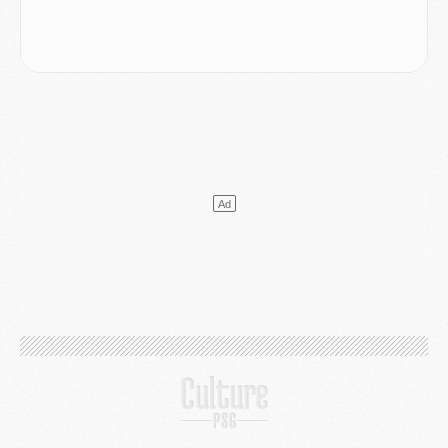
Match
- Majorque/PSG, quelle compo pour le premier match de la saison 2026/27 ?
MARDI 04 AOÛT
Europe
- Les chapeaux provisoires de la Ligue des champions 2026/27
Podcast
- Podcast CulturePSG : Akliouche présenté par un fan de Monaco
Club
- Le PSG dévoile sa première collection d'entraînement pour 2026/2027
Discipline
- Un arbitre inattendu, mais porte-bonheur pour Lens/PSG
Match
- Majorque/PSG, sur quelle chaine et à quelle heure regarder le match ?
Mercato
- Le plan du PSG pour Suzuki et Chevalier se précise
Mercato
- L'Ajax refuse la première offre du PSG pour Godts
Mercato
- Le PSG veut accélérer, Ferran Torres temporise
Mercato
- Liverpool encore très loin du compte pour Barcola
LUNDI 03 AOÛT
Match
- Podcast CulturePSG : Mercato (Godts, Suzuki, Akliouche, Barcola, etc)
Mercato
- L'Ajax attend bien plus de 45M pour Mika Godts
Club
- Quatre retours importants dans le groupe du PSG, et un plus discret
Mercato
- Ayari file en Ligue 2
Club
- Le PSG s'associe avec un géant de la tech
Mercato
- Vu d'Italie, le transfert de Suzuki au PSG est bien engagé