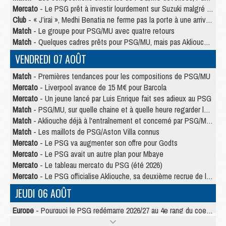
Mercato
- Le PSG prêt à investir lourdement sur Suzuki malgré Safonov et Chevalier
Club
- « J’irai », Medhi Benatia ne ferme pas la porte à une arrivée au PSG
Match
- Le groupe pour PSG/MU avec quatre retours
Match
- Quelques cadres prêts pour PSG/MU, mais pas Akliouche ?
VENDREDI 07 AOÛT
Match
- Premières tendances pour les compositions de PSG/MU
Mercato
- Liverpool avance de 15 M€ pour Barcola
Mercato
- Un jeune lancé par Luis Enrique fait ses adieux au PSG
Match
- PSG/MU, sur quelle chaine et à quelle heure regarder le match ?
Match
- Akliouche déjà à l'entraînement et concerné par PSG/MU ?
Match
- Les maillots de PSG/Aston Villa connus
Mercato
- Le PSG va augmenter son offre pour Godts
Mercato
- Le PSG avait un autre plan pour Mbaye
Mercato
- Le tableau mercato du PSG (été 2026)
Mercato
- Le PSG officialise Akliouche, sa deuxième recrue de l’été
JEUDI 06 AOÛT
Europe
- Pourquoi le PSG redémarre 2026/27 au 4e rang du coefficient UEFA
Mercato
- Contrat de 7 ans et transfert record pour Diomandé loin du PSG