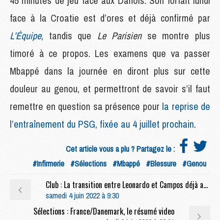
45 minutes de jeu face aux Danois. Son forfait lundi
face à la Croatie est d’ores et déjà confirmé par
L’Équipe
, tandis que
Le Parisien
se montre plus
timoré à ce propos. Les examens que va passer
Mbappé dans la journée en diront plus sur cette
douleur au genou, et permettront de savoir s’il faut
remettre en question sa présence pour
la reprise de
l’entraînement du PSG, fixée au 4 juillet prochain
.
Cet article vous a plu ? Partagez le :
#Infirmerie
#Sélections
#Mbappé
#Blessure
#Genou
Club : La transition entre Leonardo et Campos déjà actée au PSG
samedi 4 juin 2022 à 9:30
Sélections : France/Danemark, le résumé video