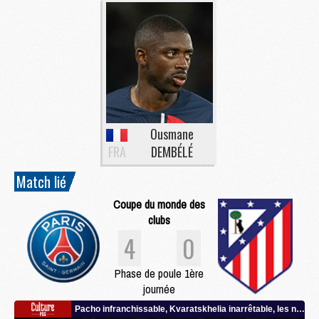
Ousmane
FRA
DEMBÉLÉ
Match lié
Coupe du monde des
clubs
4
0
Phase de poule 1ère
journée