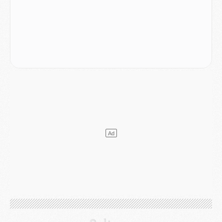
Match
- Majorque/PSG (3-0), le résumé et les buts en video
Match
- Majorque/PSG (3-0), reprise compliquée pour Paris
Match
- Les compositions officielles de Majorque/PSG avec Kvara et de nombreux jeunes
Club
- Casquettes, maillots de bain, padel, le PSG lance sa collection été
Match
- Un des nouveaux maillots pour Majorque/PSG
Mercato
- Le PSG prépare une nouvelle offre pour Suzuki
Mercato
- Le transfert de Ferran Torres au PSG réglé avant le 12 août ?
Match
- Le groupe pour Majorque/PSG avec 11 absents
Mercato
- Le PSG officialise un quatrième prêt
Mercato
- Liverpool ne veut pas que Barcola au PSG
Match
- Majorque/PSG, quelle compo pour le premier match de la saison 2026/27 ?
MARDI 04 AOÛT
Europe
- Les chapeaux provisoires de la Ligue des champions 2026/27
Podcast
- Podcast CulturePSG : Akliouche présenté par un fan de Monaco
Club
- Le PSG dévoile sa première collection d'entraînement pour 2026/2027
Discipline
- Un arbitre inattendu, mais porte-bonheur pour Lens/PSG
Match
- Majorque/PSG, sur quelle chaine et à quelle heure regarder le match ?
Mercato
- Le plan du PSG pour Suzuki et Chevalier se précise
Mercato
- L'Ajax refuse la première offre du PSG pour Godts