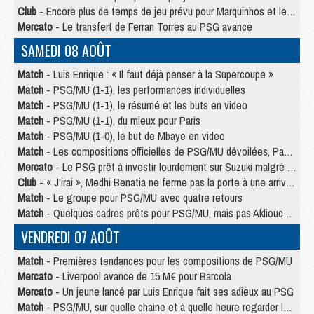
Club
- Encore plus de temps de jeu prévu pour Marquinhos et les Portugais en Supercoupe
Mercato
- Le transfert de Ferran Torres au PSG avance
SAMEDI 08 AOÛT
Match
- Luis Enrique : « Il faut déjà penser à la Supercoupe »
Match
- PSG/MU (1-1), les performances individuelles
Match
- PSG/MU (1-1), le résumé et les buts en video
Match
- PSG/MU (1-1), du mieux pour Paris
Match
- PSG/MU (1-0), le but de Mbaye en video
Match
- Les compositions officielles de PSG/MU dévoilées, Pacho titulaire
Mercato
- Le PSG prêt à investir lourdement sur Suzuki malgré Safonov et Chevalier
Club
- « J’irai », Medhi Benatia ne ferme pas la porte à une arrivée au PSG
Match
- Le groupe pour PSG/MU avec quatre retours
Match
- Quelques cadres prêts pour PSG/MU, mais pas Akliouche ?
VENDREDI 07 AOÛT
Match
- Premières tendances pour les compositions de PSG/MU
Mercato
- Liverpool avance de 15 M€ pour Barcola
Mercato
- Un jeune lancé par Luis Enrique fait ses adieux au PSG
Match
- PSG/MU, sur quelle chaine et à quelle heure regarder le match ?