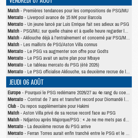
VENDREDI 07 AOÛT
Match
- Premières tendances pour les compositions de PSG/MU
Mercato
- Liverpool avance de 15 M€ pour Barcola
Mercato
- Un jeune lancé par Luis Enrique fait ses adieux au PSG
Match
- PSG/MU, sur quelle chaine et à quelle heure regarder le match ?
Match
- Akliouche déjà à l'entraînement et concerné par PSG/MU ?
Match
- Les maillots de PSG/Aston Villa connus
Mercato
- Le PSG va augmenter son offre pour Godts
Mercato
- Le PSG avait un autre plan pour Mbaye
Mercato
- Le tableau mercato du PSG (été 2026)
Mercato
- Le PSG officialise Akliouche, sa deuxième recrue de l’été
JEUDI 06 AOÛT
Europe
- Pourquoi le PSG redémarre 2026/27 au 4e rang du coefficient UEFA
Mercato
- Contrat de 7 ans et transfert record pour Diomandé loin du PSG
Club
- Du repos supplémentaire pour Hakimi
Match
- Aston Villa privé de sa recrue record face au PSG
Match
- Ndjantou après Majorque/PSG : « Je ne me mets pas de plafond »
Mercato
- La deuxième recrue du PSG arrive
Mercato
- Ferran Torres aurait enfin tranché entre le PSG et le Barça