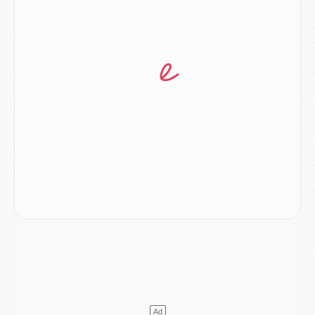
Club
- Le PSG dévoile sa première collection d'entraînement pour 2026/2027
Discipline
- Un arbitre inattendu, mais porte-bonheur pour Lens/PSG
Match
- Majorque/PSG, sur quelle chaine et à quelle heure regarder le match ?
Mercato
- Le plan du PSG pour Suzuki et Chevalier se précise
Mercato
- L'Ajax refuse la première offre du PSG pour Godts
Mercato
- Le PSG veut accélérer, Ferran Torres temporise
Mercato
- Liverpool encore très loin du compte pour Barcola
LUNDI 03 AOÛT
Match
- Podcast CulturePSG : Mercato (Godts, Suzuki, Akliouche, Barcola, etc)
Mercato
- L'Ajax attend bien plus de 45M pour Mika Godts
Club
- Quatre retours importants dans le groupe du PSG, et un plus discret
Mercato
- Ayari file en Ligue 2
Club
- Le PSG s'associe avec un géant de la tech
Mercato
- Vu d'Italie, le transfert de Suzuki au PSG est bien engagé
Mercato
- Ferran Torres ne serait pas à vendre, mais...
Europe
- Gros coup dur pour Aston Villa avant de croiser le PSG
DIMANCHE 02 AOÛT
Mercato
- Le transfert de Kolo Muani à la Juventus est officiel
Mercato
- [MAJ] Le PSG a fait une grosse offre à Parme pour Suzuki