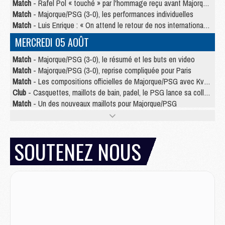
Match
- Rafel Pol « touché » par l'hommage reçu avant Majorque/PSG
Match
- Majorque/PSG (3-0), les performances individuelles
Match
- Luis Enrique : « On attend le retour de nos internationaux »
MERCREDI 05 AOÛT
Match
- Majorque/PSG (3-0), le résumé et les buts en video
Match
- Majorque/PSG (3-0), reprise compliquée pour Paris
Match
- Les compositions officielles de Majorque/PSG avec Kvara et de nombreux jeunes
Club
- Casquettes, maillots de bain, padel, le PSG lance sa collection été
Match
- Un des nouveaux maillots pour Majorque/PSG
Mercato
- Le PSG prépare une nouvelle offre pour Suzuki
Mercato
- Le transfert de Ferran Torres au PSG réglé avant le 12 août ?
Match
- Le groupe pour Majorque/PSG avec 11 absents
SOUTENEZ NOUS
Mercato
- Le PSG officialise un quatrième prêt
Mercato
- Liverpool ne veut pas que Barcola au PSG
Match
- Majorque/PSG, quelle compo pour le premier match de la saison 2026/27 ?
MARDI 04 AOÛT
Europe
- Les chapeaux provisoires de la Ligue des champions 2026/27
Podcast
- Podcast CulturePSG : Akliouche présenté par un fan de Monaco