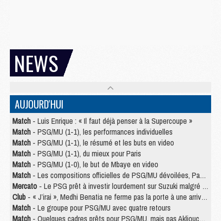
NEWS
AUJOURD'HUI
Match
- Luis Enrique : « Il faut déjà penser à la Supercoupe »
Match
- PSG/MU (1-1), les performances individuelles
Match
- PSG/MU (1-1), le résumé et les buts en video
Match
- PSG/MU (1-1), du mieux pour Paris
Match
- PSG/MU (1-0), le but de Mbaye en video
Match
- Les compositions officielles de PSG/MU dévoilées, Pacho titulaire
Mercato
- Le PSG prêt à investir lourdement sur Suzuki malgré Safonov et Chevalier
Club
- « J’irai », Medhi Benatia ne ferme pas la porte à une arrivée au PSG
Match
- Le groupe pour PSG/MU avec quatre retours
Match
- Quelques cadres prêts pour PSG/MU, mais pas Akliouche ?