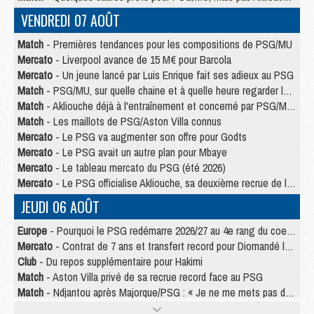
VENDREDI 07 AOÛT
Match
- Premières tendances pour les compositions de PSG/MU
Mercato
- Liverpool avance de 15 M€ pour Barcola
Mercato
- Un jeune lancé par Luis Enrique fait ses adieux au PSG
Match
- PSG/MU, sur quelle chaine et à quelle heure regarder le match ?
Match
- Akliouche déjà à l'entraînement et concerné par PSG/MU ?
Match
- Les maillots de PSG/Aston Villa connus
Mercato
- Le PSG va augmenter son offre pour Godts
Mercato
- Le PSG avait un autre plan pour Mbaye
Mercato
- Le tableau mercato du PSG (été 2026)
Mercato
- Le PSG officialise Akliouche, sa deuxième recrue de l’été
JEUDI 06 AOÛT
Europe
- Pourquoi le PSG redémarre 2026/27 au 4e rang du coefficient UEFA
Mercato
- Contrat de 7 ans et transfert record pour Diomandé loin du PSG
Club
- Du repos supplémentaire pour Hakimi
Match
- Aston Villa privé de sa recrue record face au PSG
Match
- Ndjantou après Majorque/PSG : « Je ne me mets pas de plafond »
Mercato
- La deuxième recrue du PSG arrive