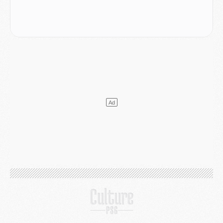
Podcast
- Podcast CulturePSG : Akliouche présenté par un fan de Monaco
Club
- Le PSG dévoile sa première collection d'entraînement pour 2026/2027
Discipline
- Un arbitre inattendu, mais porte-bonheur pour Lens/PSG
Match
- Majorque/PSG, sur quelle chaine et à quelle heure regarder le match ?
Mercato
- Le plan du PSG pour Suzuki et Chevalier se précise
Mercato
- L'Ajax refuse la première offre du PSG pour Godts
Mercato
- Le PSG veut accélérer, Ferran Torres temporise
Mercato
- Liverpool encore très loin du compte pour Barcola
LUNDI 03 AOÛT
Match
- Podcast CulturePSG : Mercato (Godts, Suzuki, Akliouche, Barcola, etc)
Mercato
- L'Ajax attend bien plus de 45M pour Mika Godts
Club
- Quatre retours importants dans le groupe du PSG, et un plus discret
Mercato
- Ayari file en Ligue 2
Club
- Le PSG s'associe avec un géant de la tech
Mercato
- Vu d'Italie, le transfert de Suzuki au PSG est bien engagé
Mercato
- Ferran Torres ne serait pas à vendre, mais...
Europe
- Gros coup dur pour Aston Villa avant de croiser le PSG
DIMANCHE 02 AOÛT