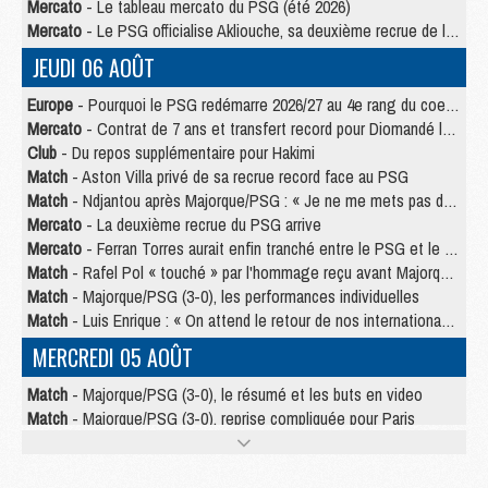
Mercato
- Le tableau mercato du PSG (été 2026)
Mercato
- Le PSG officialise Akliouche, sa deuxième recrue de l’été
JEUDI 06 AOÛT
Europe
- Pourquoi le PSG redémarre 2026/27 au 4e rang du coefficient UEFA
Mercato
- Contrat de 7 ans et transfert record pour Diomandé loin du PSG
Club
- Du repos supplémentaire pour Hakimi
Match
- Aston Villa privé de sa recrue record face au PSG
Match
- Ndjantou après Majorque/PSG : « Je ne me mets pas de plafond »
Mercato
- La deuxième recrue du PSG arrive
Mercato
- Ferran Torres aurait enfin tranché entre le PSG et le Barça
Match
- Rafel Pol « touché » par l'hommage reçu avant Majorque/PSG
Match
- Majorque/PSG (3-0), les performances individuelles
Match
- Luis Enrique : « On attend le retour de nos internationaux »
MERCREDI 05 AOÛT
Match
- Majorque/PSG (3-0), le résumé et les buts en video
Match
- Majorque/PSG (3-0), reprise compliquée pour Paris
Match
- Les compositions officielles de Majorque/PSG avec Kvara et de nombreux jeunes
Club
- Casquettes, maillots de bain, padel, le PSG lance sa collection été