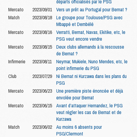
départs officialisés par le PSG
Mercato
2023/09/01
Vers un prêt au Portugal pour Bernat ?
Match
2023/08/18
Le groupe pour Toulouse/PSG avec
Mbappé et Dembélé
Mercato
2023/08/16
Verratti, Bernat, Navas, Ekitike, etc, le
PSG veut encore vendre
Mercato
2023/08/15
Deux clubs allemands à la rescousse
de Bernat ?
Infirmerie
2023/08/11
Neymar, Mukiele, Nuno Mendes, etc, le
point infirmerie du PSG
Club
2023/07/29
Ni Bernat ni Kurzawa dans les plans du
PSG
Mercato
2023/06/23
Une première piste énoncée et déjà
envolée pour Bernat
Mercato
2023/06/15
Avant d’attaquer Hernandez, le PSG
veut régler les cas de Bernat et de
Kurzawa
Match
2023/06/02
Au moins 6 absents pour
PSG/Clermont