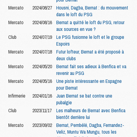
Mercato
2024/08/27
Housni, Dagba, Bernat : du mouvement
dans le loft du PSG
Mercato
2024/08/16
Bernat a quitté le loft du PSG, retour
aux sources en vue ?
Club
2024/07/19
Le PSG fusionne le loft et le groupe
Espoirs
Mercato
2024/07/18
Futur lofteur, Bernat a été proposé à
deux clubs
Mercato
2024/05/20
Bernat fait ses adieux à Benfica et va
revenir au PSG
Mercato
2024/05/16
Une piste intéressante en Espagne
pour Bernat
Infirmerie
2024/01/16
Juan Bernat se bat contre une
pubalgie
Club
2023/11/17
Les malheurs de Bernat avec Benfica
bientôt derrière lui
Mercato
2023/09/02
Bernat, Pembélé, Dagba, Fernandez-
Veliz, Muntu Wa Mungu, tous les