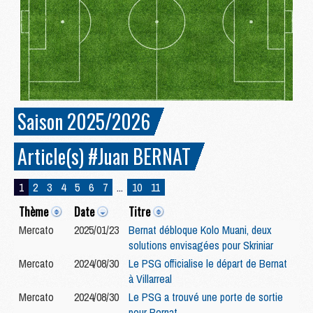
Saison 2025/2026
Article(s) #Juan BERNAT
1
2
3
4
5
6
7
...
10
11
Thème
Date
Titre
Mercato
2025/01/23
Bernat débloque Kolo Muani, deux
solutions envisagées pour Skriniar
Mercato
2024/08/30
Le PSG officialise le départ de Bernat
à Villarreal
Mercato
2024/08/30
Le PSG a trouvé une porte de sortie
pour Bernat