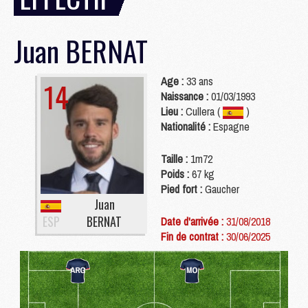
Juan
BERNAT
Age :
33 ans
14
Naissance :
01/03/1993
Lieu :
Cullera (
)
Nationalité :
Espagne
Taille :
1m72
Poids :
67 kg
Pied fort :
Gaucher
Juan
ESP
BERNAT
Date d'arrivée :
31/08/2018
Fin de contrat :
30/06/2025