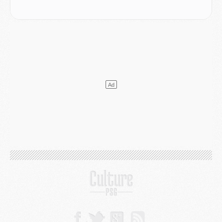
Mercato
- L'Ajax attend bien plus de 45M pour Mika Godts
Club
- Quatre retours importants dans le groupe du PSG, et un plus discret
Mercato
- Ayari file en Ligue 2
Club
- Le PSG s'associe avec un géant de la tech
Mercato
- Vu d'Italie, le transfert de Suzuki au PSG est bien engagé
Mercato
- Ferran Torres ne serait pas à vendre, mais...
Europe
- Gros coup dur pour Aston Villa avant de croiser le PSG
DIMANCHE 02 AOÛT
Mercato
- Le transfert de Kolo Muani à la Juventus est officiel
Mercato
- [MAJ] Le PSG a fait une grosse offre à Parme pour Suzuki
Mercato
- Le PSG a envoyé une première offre pour Mika Godts
Club
- Après Pacho, d'autres retours en vue
Mercato
- Changement de dernière minute pour Kolo Muani
SAMEDI 01 AOÛT
Mercato
- L'agent de Mika Godts confirme un accord avec le PSG
Club
- Quels numéros de maillot pour Akliouche et Digne au PSG ?
Match
- Un hommage prévu lors de Brest/PSG
Mercato
- Le PSG et le Barça ont rendez-vous pour Ferran Torres