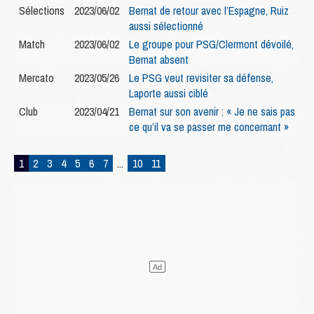
Sélections
2023/06/02
Bernat de retour avec l’Espagne, Ruiz
aussi sélectionné
Match
2023/06/02
Le groupe pour PSG/Clermont dévoilé,
Bernat absent
Mercato
2023/05/26
Le PSG veut revisiter sa défense,
Laporte aussi ciblé
Club
2023/04/21
Bernat sur son avenir : « Je ne sais pas
ce qu’il va se passer me concernant »
1
2
3
4
5
6
7
...
10
11