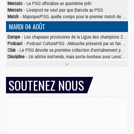
Mercato
- Le PSG officialise un quatrième prêt
Mercato
- Liverpool ne veut pas que Barcola au PSG
Match
- Majorque/PSG, quelle compo pour le premier match de la saison 2026/27 ?
MARDI 04 AOÛT
Europe
- Les chapeaux provisoires de la Ligue des champions 2026/27
Podcast
- Podcast CulturePSG : Akliouche présenté par un fan de Monaco
Club
- Le PSG dévoile sa première collection d'entraînement pour 2026/2027
Discipline
- Un arbitre inattendu, mais porte-bonheur pour Lens/PSG
Match
- Majorque/PSG, sur quelle chaine et à quelle heure regarder le match ?
Mercato
- Le plan du PSG pour Suzuki et Chevalier se précise
Mercato
- Le tableau mercato du PSG (été 2026)
SOUTENEZ NOUS
Mercato
- L'Ajax refuse la première offre du PSG pour Godts
Mercato
- Le PSG veut accélérer, Ferran Torres temporise
Mercato
- Liverpool encore très loin du compte pour Barcola
LUNDI 03 AOÛT
Match
- Podcast CulturePSG : Mercato (Godts, Suzuki, Akliouche, Barcola, etc)
Mercato
- L'Ajax attend bien plus de 45M pour Mika Godts
Club
- Quatre retours importants dans le groupe du PSG, et un plus discret