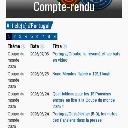
Compte-rendu
Article(s) #Portugal
1
2
3
4
5
6
7
8
9
Thème
Date
Titre
Coupe du
2026/07/03
Portugal/Croatie, le résumé et les buts
monde
en video
2026
Coupe du
2026/06/25
Nuno Mendes flashé à 125,1 km/h
monde
2026
Coupe du
2026/06/24
Quel tableau pour les 15 Parisiens
monde
encore en lice à la Coupe du monde
2026
2026 ?
Coupe du
2026/06/24
Portugal/Ouzbékistan (5-0), les notes
monde
des Parisiens dans la presse
2026