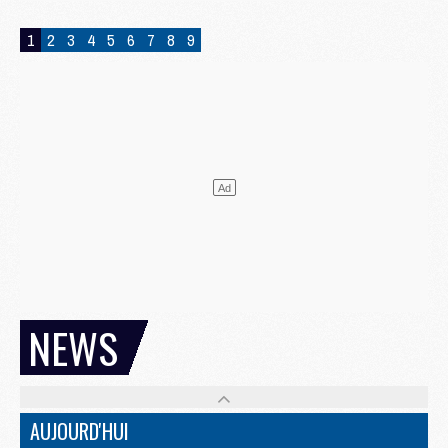
1
2
3
4
5
6
7
8
9
NEWS
AUJOURD'HUI