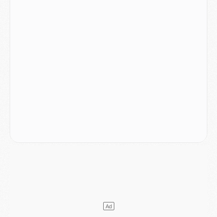
Mercato
- Ayari file en Ligue 2
Club
- Le PSG s'associe avec un géant de la tech
Mercato
- Vu d'Italie, le transfert de Suzuki au PSG est bien engagé
Mercato
- Ferran Torres ne serait pas à vendre, mais...
Europe
- Gros coup dur pour Aston Villa avant de croiser le PSG
DIMANCHE 02 AOÛT
Mercato
- Le transfert de Kolo Muani à la Juventus est officiel
Mercato
- [MAJ] Le PSG a fait une grosse offre à Parme pour Suzuki
Mercato
- Le PSG a envoyé une première offre pour Mika Godts
Club
- Après Pacho, d'autres retours en vue
Mercato
- Changement de dernière minute pour Kolo Muani
SAMEDI 01 AOÛT
Mercato
- L'agent de Mika Godts confirme un accord avec le PSG
Club
- Quels numéros de maillot pour Akliouche et Digne au PSG ?
Match
- Un hommage prévu lors de Brest/PSG
Mercato
- Le PSG et le Barça ont rendez-vous pour Ferran Torres
Mercato
- Guéla Doué dans les listes du PSG
Mercato
- Le transfert de Mika Godts au PSG en bonne voie