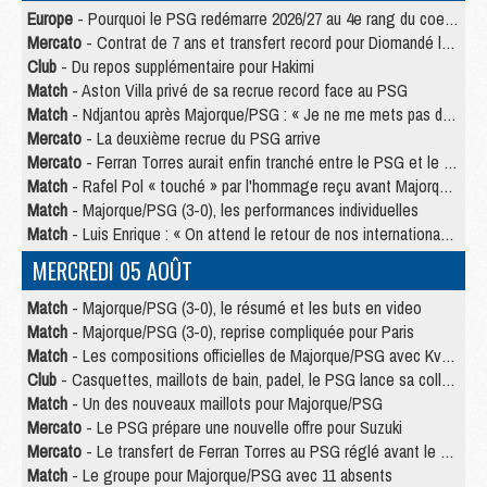
Europe
- Pourquoi le PSG redémarre 2026/27 au 4e rang du coefficient UEFA
Mercato
- Contrat de 7 ans et transfert record pour Diomandé loin du PSG
Club
- Du repos supplémentaire pour Hakimi
Match
- Aston Villa privé de sa recrue record face au PSG
Match
- Ndjantou après Majorque/PSG : « Je ne me mets pas de plafond »
Mercato
- La deuxième recrue du PSG arrive
Mercato
- Ferran Torres aurait enfin tranché entre le PSG et le Barça
Match
- Rafel Pol « touché » par l'hommage reçu avant Majorque/PSG
Match
- Majorque/PSG (3-0), les performances individuelles
Match
- Luis Enrique : « On attend le retour de nos internationaux »
MERCREDI 05 AOÛT
Match
- Majorque/PSG (3-0), le résumé et les buts en video
Match
- Majorque/PSG (3-0), reprise compliquée pour Paris
Match
- Les compositions officielles de Majorque/PSG avec Kvara et de nombreux jeunes
Club
- Casquettes, maillots de bain, padel, le PSG lance sa collection été
Match
- Un des nouveaux maillots pour Majorque/PSG
Mercato
- Le PSG prépare une nouvelle offre pour Suzuki
Mercato
- Le transfert de Ferran Torres au PSG réglé avant le 12 août ?
Match
- Le groupe pour Majorque/PSG avec 11 absents