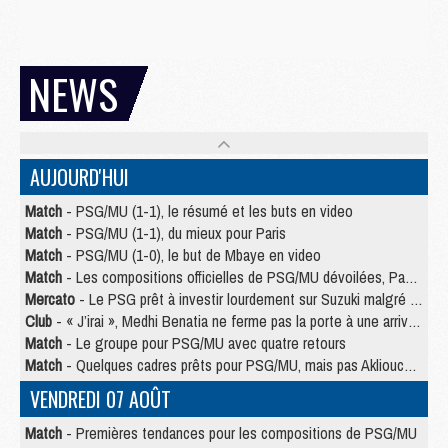
NEWS
AUJOURD'HUI
Match
- PSG/MU (1-1), le résumé et les buts en video
Match
- PSG/MU (1-1), du mieux pour Paris
Match
- PSG/MU (1-0), le but de Mbaye en video
Match
- Les compositions officielles de PSG/MU dévoilées, Pacho titulaire
Mercato
- Le PSG prêt à investir lourdement sur Suzuki malgré Safonov et Chevalier
Club
- « J’irai », Medhi Benatia ne ferme pas la porte à une arrivée au PSG
Match
- Le groupe pour PSG/MU avec quatre retours
Match
- Quelques cadres prêts pour PSG/MU, mais pas Akliouche ?
VENDREDI 07 AOÛT
Match
- Premières tendances pour les compositions de PSG/MU