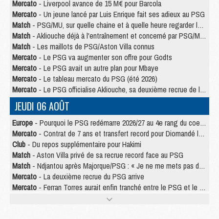
Mercato
- Liverpool avance de 15 M€ pour Barcola
Mercato
- Un jeune lancé par Luis Enrique fait ses adieux au PSG
Match
- PSG/MU, sur quelle chaine et à quelle heure regarder le match ?
Match
- Akliouche déjà à l'entraînement et concerné par PSG/MU ?
Match
- Les maillots de PSG/Aston Villa connus
Mercato
- Le PSG va augmenter son offre pour Godts
Mercato
- Le PSG avait un autre plan pour Mbaye
Mercato
- Le tableau mercato du PSG (été 2026)
Mercato
- Le PSG officialise Akliouche, sa deuxième recrue de l’été
JEUDI 06 AOÛT
Europe
- Pourquoi le PSG redémarre 2026/27 au 4e rang du coefficient UEFA
Mercato
- Contrat de 7 ans et transfert record pour Diomandé loin du PSG
Club
- Du repos supplémentaire pour Hakimi
Match
- Aston Villa privé de sa recrue record face au PSG
Match
- Ndjantou après Majorque/PSG : « Je ne me mets pas de plafond »
Mercato
- La deuxième recrue du PSG arrive
Mercato
- Ferran Torres aurait enfin tranché entre le PSG et le Barça
Match
- Rafel Pol « touché » par l'hommage reçu avant Majorque/PSG
Match
- Majorque/PSG (3-0), les performances individuelles