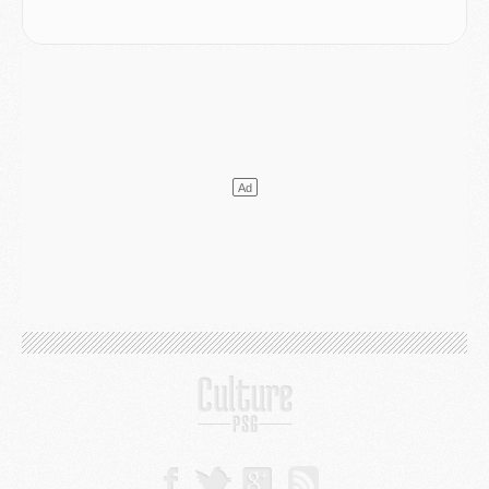
Mercato
- Le plan du PSG pour Suzuki et Chevalier se précise
Mercato
- L'Ajax refuse la première offre du PSG pour Godts
Mercato
- Le PSG veut accélérer, Ferran Torres temporise
Mercato
- Liverpool encore très loin du compte pour Barcola
LUNDI 03 AOÛT
Match
- Podcast CulturePSG : Mercato (Godts, Suzuki, Akliouche, Barcola, etc)
Mercato
- L'Ajax attend bien plus de 45M pour Mika Godts
Club
- Quatre retours importants dans le groupe du PSG, et un plus discret
Mercato
- Ayari file en Ligue 2
Club
- Le PSG s'associe avec un géant de la tech
Mercato
- Vu d'Italie, le transfert de Suzuki au PSG est bien engagé
Mercato
- Ferran Torres ne serait pas à vendre, mais...
Europe
- Gros coup dur pour Aston Villa avant de croiser le PSG
DIMANCHE 02 AOÛT
Mercato
- Le transfert de Kolo Muani à la Juventus est officiel
Mercato
- [MAJ] Le PSG a fait une grosse offre à Parme pour Suzuki
Mercato
- Le PSG a envoyé une première offre pour Mika Godts
Club
- Après Pacho, d'autres retours en vue