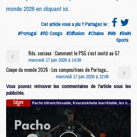
monde 2026 en cliquant ici
.
Cet article vous a plu ? Partagez le :
#Portugal
#RD Congo
#Diffusion
#Chaine
#M6
#BeIN
Sports
Rés. sociaux : Comment le PSG s'est invité au G7
mercredi 17 juin 2026 à 14:39
Coupe du monde 2026 : Les compositions de Portugal/RD Congo selon la presse avec 3 Parisiens
mercredi 17 juin 2026 à 12:06
Vous pouvez retrouver les commentaires de l'article sous les
publicités.