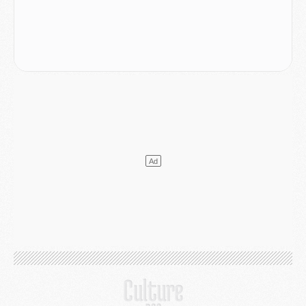
Club
- Après Pacho, d'autres retours en vue
Mercato
- Changement de dernière minute pour Kolo Muani
SAMEDI 01 AOÛT
Mercato
- L'agent de Mika Godts confirme un accord avec le PSG
Club
- Quels numéros de maillot pour Akliouche et Digne au PSG ?
Match
- Un hommage prévu lors de Brest/PSG
Mercato
- Le PSG et le Barça ont rendez-vous pour Ferran Torres
Mercato
- Guéla Doué dans les listes du PSG
Mercato
- Le transfert de Mika Godts au PSG en bonne voie
VENDREDI 31 JUILLET
Match
- Un diffuseur annoncé pour les deux premiers matchs amicaux du PSG
Mercato
- Le transfert d'Akliouche au PSG bouclé, le montant se précise
Club
- Un retour majeur dans le groupe du PSG
Club
- [MAJ] Ndjantou et deux jeunes du PSG annoncés dans un tournoi U21
Mercato
- L'étonnante piste Suzuki confirmée et onéreuse
JEUDI 30 JUILLET
Sélections
- Ancelotti fait le ménage au Brésil mais veut garder Marquinhos