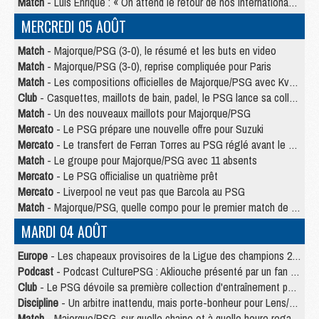
Match
- Luis Enrique : « On attend le retour de nos internationaux »
MERCREDI 05 AOÛT
Match
- Majorque/PSG (3-0), le résumé et les buts en video
Match
- Majorque/PSG (3-0), reprise compliquée pour Paris
Match
- Les compositions officielles de Majorque/PSG avec Kvara et de nombreux jeunes
Club
- Casquettes, maillots de bain, padel, le PSG lance sa collection été
Match
- Un des nouveaux maillots pour Majorque/PSG
Mercato
- Le PSG prépare une nouvelle offre pour Suzuki
Mercato
- Le transfert de Ferran Torres au PSG réglé avant le 12 août ?
Match
- Le groupe pour Majorque/PSG avec 11 absents
Mercato
- Le PSG officialise un quatrième prêt
Mercato
- Liverpool ne veut pas que Barcola au PSG
Match
- Majorque/PSG, quelle compo pour le premier match de la saison 2026/27 ?
MARDI 04 AOÛT
Europe
- Les chapeaux provisoires de la Ligue des champions 2026/27
Podcast
- Podcast CulturePSG : Akliouche présenté par un fan de Monaco
Club
- Le PSG dévoile sa première collection d'entraînement pour 2026/2027
Discipline
- Un arbitre inattendu, mais porte-bonheur pour Lens/PSG
Match
- Majorque/PSG, sur quelle chaine et à quelle heure regarder le match ?