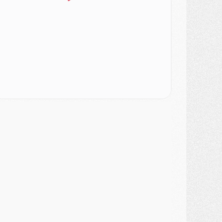
LUNDI 03 AOÛT
atch
- Podcast CulturePSG : Mercato (Godts, Suzuki, Akliouche, Barcola, etc)
ercato
- L'Ajax attend bien plus de 45M pour Mika Godts
lub
- Quatre retours importants dans le groupe du PSG, et un plus discret
ercato
- Ayari file en Ligue 2
lub
- Le PSG s'associe avec un géant de la tech
ercato
- Vu d'Italie, le transfert de Suzuki au PSG est bien engagé
ercato
- Ferran Torres ne serait pas à vendre, mais...
urope
- Gros coup dur pour Aston Villa avant de croiser le PSG
DIMANCHE 02 AOÛT
ercato
- Le transfert de Kolo Muani à la Juventus est officiel
ercato
- [MAJ] Le PSG a fait une grosse offre à Parme pour Suzuki
ercato
- Le PSG a envoyé une première offre pour Mika Godts
lub
- Après Pacho, d'autres retours en vue
ercato
- Changement de dernière minute pour Kolo Muani
SAMEDI 01 AOÛT
ercato
- L'agent de Mika Godts confirme un accord avec le PSG
lub
- Quels numéros de maillot pour Akliouche et Digne au PSG ?