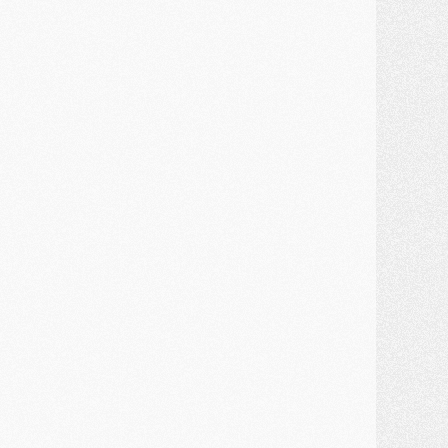
MERCREDI 29 JUILLET
ercato
- Ferran Torres priorité du PSG, mais ouvert à tout
ercato
- Première offre de Liverpool en approche pour Barcola
ercato
- Le montant du transfert de Kolo Muani se précise, la formule aussi
ercato
- Kolo Muani attendu en Italie, son transfert débloqué
ercato
- Monaco a encore repoussé une offre du PSG pour Akliouche
ercato
- Liverpool presque d'accord avec Barcola, le PSG pas du tout
ercato
- Moment décisif pour le transfert de Kolo Muani
MARDI 28 JUILLET
ercato
- Des intermédiaires ont tenté de relancer Diomande au PSG
lub
- Au moins neuf jeunes conviés à l'entraînement des pros
ercato
- Une partie du communiqué du PSG sur Diomande expliquée
ercato
- Barcola futur plus gros transfert de l'été ?
ormation
- Retour sur la saison des U17 du PSG en 7 chiffres clés
lub
- Le PSG connaît ses premiers matches de septembre
ercato
- Un troisième prêt bouclé par le PSG
LUNDI 27 JUILLET