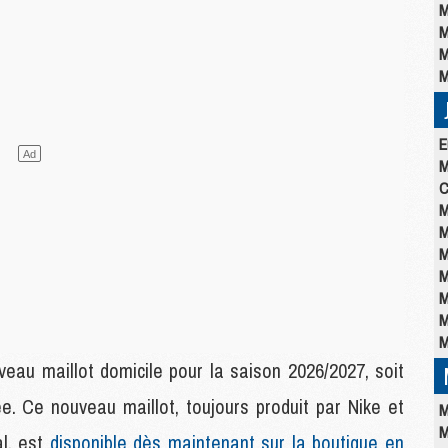
M
M
M
M
E
M
C
M
M
M
M
M
M
M
au maillot domicile pour la saison 2026/2027, soit
e. Ce nouveau maillot, toujours produit par Nike et
M
M
l, est
disponible dès maintenant sur la boutique en