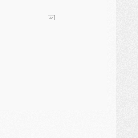
atch
- Un hommage prévu lors de Brest/PSG
ercato
- Le PSG et le Barça ont rendez-vous pour Ferran Torres
ercato
- Guéla Doué dans les listes du PSG
ercato
- Le transfert de Mika Godts au PSG en bonne voie
VENDREDI 31 JUILLET
atch
- Un diffuseur annoncé pour les deux premiers matchs amicaux du PSG
ercato
- Le transfert d'Akliouche au PSG bouclé, le montant se précise
lub
- Un retour majeur dans le groupe du PSG
lub
- [MAJ] Ndjantou et deux jeunes du PSG annoncés dans un tournoi U21
ercato
- L'étonnante piste Suzuki confirmée et onéreuse
JEUDI 30 JUILLET
élections
- Ancelotti fait le ménage au Brésil mais veut garder Marquinhos
ercato
- Le statu quo du milieu du PSG se précise
lub
- Le PSG plutôt que la FIFA pour Al-Khelaïfi, poussé par l'UEFA ?
ercato
- Le PSG presserait Ferran Torres de se décider, deux pistes de secours
lub
- Déguisements, shopping, double scouting, Luis Campos dévoile ses méthodes
ercato
- Kroupi retiré du mercato
ercato
- Enfin une avancée dans le transfert d'Akliouche