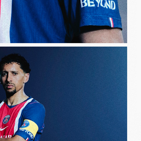
M
M
M
M
M
M
C
C
M
S
M
C
M
C
M
M