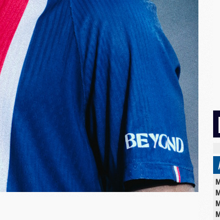
M
M
M
M