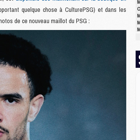
M
 rapportant quelque chose à CulturePSG) et dans les
C
M
 photos de ce nouveau maillot du PSG :
M
M
M
M
M
M
E
P
C
D
M
M
M
M
M