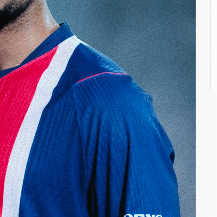
M
M
C
M
C
M
M
E
M
M
M
C
M
M
C