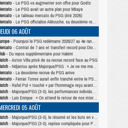
ercato
- Le PSG va augmenter son offre pour Godts
ercato
- Le PSG avait un autre plan pour Mbaye
ercato
- Le tableau mercato du PSG (été 2026)
ercato
- Le PSG officialise Akliouche, sa deuxième recrue de l’été
JEUDI 06 AOÛT
urope
- Pourquoi le PSG redémarre 2026/27 au 4e rang du coefficient UEFA
ercato
- Contrat de 7 ans et transfert record pour Diomandé loin du PSG
lub
- Du repos supplémentaire pour Hakimi
atch
- Aston Villa privé de sa recrue record face au PSG
atch
- Ndjantou après Majorque/PSG : « Je ne me mets pas de plafond »
ercato
- La deuxième recrue du PSG arrive
ercato
- Ferran Torres aurait enfin tranché entre le PSG et le Barça
atch
- Rafel Pol « touché » par l'hommage reçu avant Majorque/PSG
atch
- Majorque/PSG (3-0), les performances individuelles
atch
- Luis Enrique : « On attend le retour de nos internationaux »
MERCREDI 05 AOÛT
atch
- Majorque/PSG (3-0), le résumé et les buts en video
atch
- Majorque/PSG (3-0), reprise compliquée pour Paris