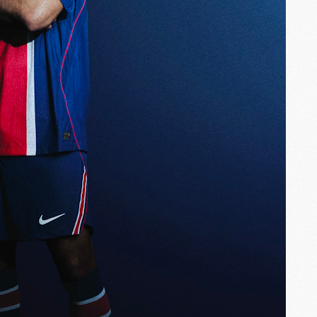
M
M
M
M
M
M
M
M
C
M
M
F
C
M