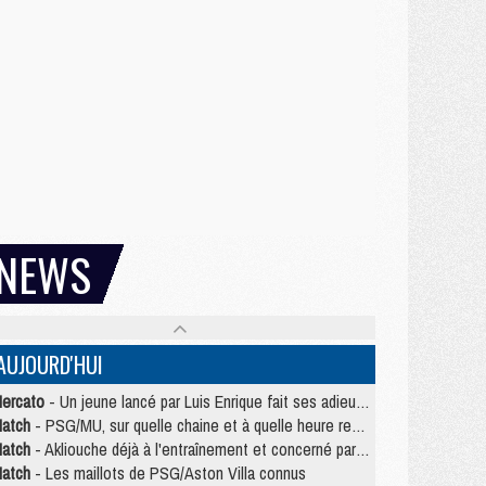
NEWS
AUJOURD'HUI
ercato
- Un jeune lancé par Luis Enrique fait ses adieux au PSG
atch
- PSG/MU, sur quelle chaine et à quelle heure regarder le match ?
atch
- Akliouche déjà à l'entraînement et concerné par PSG/MU ?
atch
- Les maillots de PSG/Aston Villa connus