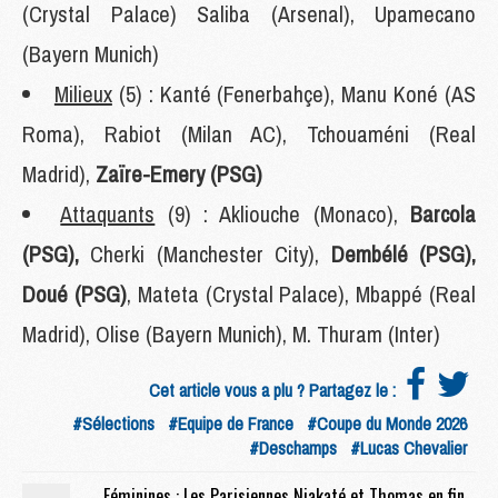
(Crystal Palace) Saliba (Arsenal), Upamecano
(Bayern Munich)
Milieux
(5) : Kanté (Fenerbahçe), Manu Koné (AS
Roma), Rabiot (Milan AC), Tchouaméni (Real
Madrid),
Zaïre-Emery (PSG)
Attaquants
(9) : Akliouche (Monaco),
Barcola
(PSG),
Cherki (Manchester City),
Dembélé (PSG),
Doué (PSG)
, Mateta (Crystal Palace), Mbappé (Real
Madrid), Olise (Bayern Munich), M. Thuram (Inter)
Cet article vous a plu ? Partagez le :
#Sélections
#Equipe de France
#Coupe du Monde 2026
#Deschamps
#Lucas Chevalier
Féminines : Les Parisiennes Niakaté et Thomas en finale de l'Euro U17 féminin face à l'Allemagne