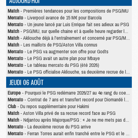
AUJOURD'HUI
Match
- Premières tendances pour les compositions de PSG/MU
Mercato
- Liverpool avance de 15 M€ pour Barcola
Mercato
- Un jeune lancé par Luis Enrique fait ses adieux au PSG
Match
- PSG/MU, sur quelle chaine et à quelle heure regarder le match ?
Match
- Akliouche déjà à l'entraînement et concerné par PSG/MU ?
Match
- Les maillots de PSG/Aston Villa connus
Mercato
- Le PSG va augmenter son offre pour Godts
Mercato
- Le PSG avait un autre plan pour Mbaye
Mercato
- Le tableau mercato du PSG (été 2026)
Mercato
- Le PSG officialise Akliouche, sa deuxième recrue de l’été
JEUDI 06 AOÛT
Europe
- Pourquoi le PSG redémarre 2026/27 au 4e rang du coefficient UEFA
Mercato
- Contrat de 7 ans et transfert record pour Diomandé loin du PSG
Club
- Du repos supplémentaire pour Hakimi
Match
- Aston Villa privé de sa recrue record face au PSG
Match
- Ndjantou après Majorque/PSG : « Je ne me mets pas de plafond »
Mercato
- La deuxième recrue du PSG arrive
Mercato
- Ferran Torres aurait enfin tranché entre le PSG et le Barça