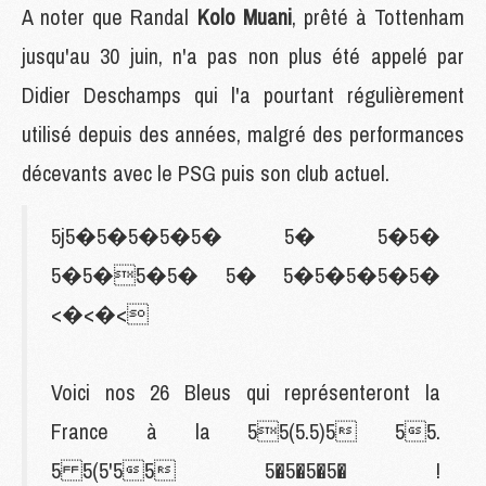
A noter que Randal
Kolo Muani
, prêté à Tottenham
jusqu'au 30 juin, n'a pas non plus été appelé par
Didier Deschamps qui l'a pourtant régulièrement
utilisé depuis des années, malgré des performances
décevants avec le PSG puis son club actuel.
5j5�5�5�5�5� 5� 5�5�
5�5�5�5� 5� 5�5�5�5�5�
<�<�<
Voici nos 26 Bleus qui représenteront la
France à la 55(5.5)5 55.
5 5(5'55 5�5�5�5� !