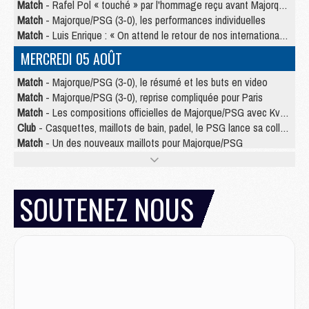
Match
- Rafel Pol « touché » par l'hommage reçu avant Majorque/PSG
Match
- Majorque/PSG (3-0), les performances individuelles
Match
- Luis Enrique : « On attend le retour de nos internationaux »
MERCREDI 05 AOÛT
Match
- Majorque/PSG (3-0), le résumé et les buts en video
Match
- Majorque/PSG (3-0), reprise compliquée pour Paris
Match
- Les compositions officielles de Majorque/PSG avec Kvara et de nombreux jeunes
Club
- Casquettes, maillots de bain, padel, le PSG lance sa collection été
Match
- Un des nouveaux maillots pour Majorque/PSG
Mercato
- Le PSG prépare une nouvelle offre pour Suzuki
Mercato
- Le transfert de Ferran Torres au PSG réglé avant le 12 août ?
Match
- Le groupe pour Majorque/PSG avec 11 absents
SOUTENEZ NOUS
Mercato
- Le PSG officialise un quatrième prêt
Mercato
- Liverpool ne veut pas que Barcola au PSG
Match
- Majorque/PSG, quelle compo pour le premier match de la saison 2026/27 ?
MARDI 04 AOÛT
Europe
- Les chapeaux provisoires de la Ligue des champions 2026/27
Podcast
- Podcast CulturePSG : Akliouche présenté par un fan de Monaco