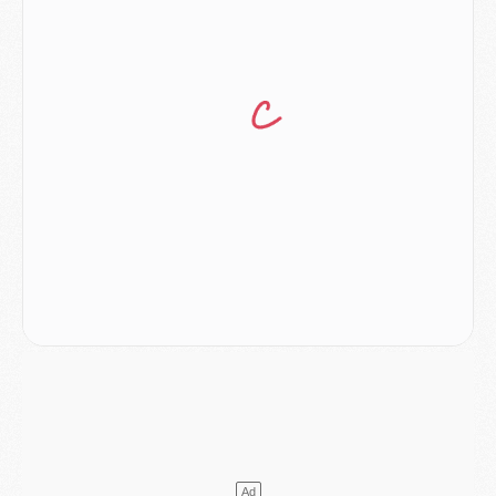
Club
- Le PSG dévoile sa première collection d'entraînement pour 2026/2027
Discipline
- Un arbitre inattendu, mais porte-bonheur pour Lens/PSG
Match
- Majorque/PSG, sur quelle chaine et à quelle heure regarder le match ?
Mercato
- Le plan du PSG pour Suzuki et Chevalier se précise
Mercato
- L'Ajax refuse la première offre du PSG pour Godts
Mercato
- Le PSG veut accélérer, Ferran Torres temporise
Mercato
- Liverpool encore très loin du compte pour Barcola
LUNDI 03 AOÛT
Match
- Podcast CulturePSG : Mercato (Godts, Suzuki, Akliouche, Barcola, etc)
Mercato
- L'Ajax attend bien plus de 45M pour Mika Godts
Club
- Quatre retours importants dans le groupe du PSG, et un plus discret
Mercato
- Ayari file en Ligue 2
Club
- Le PSG s'associe avec un géant de la tech
Mercato
- Vu d'Italie, le transfert de Suzuki au PSG est bien engagé
Mercato
- Ferran Torres ne serait pas à vendre, mais...
Europe
- Gros coup dur pour Aston Villa avant de croiser le PSG
DIMANCHE 02 AOÛT
Mercato
- Le transfert de Kolo Muani à la Juventus est officiel
Mercato
- [MAJ] Le PSG a fait une grosse offre à Parme pour Suzuki