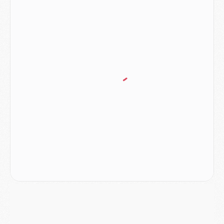
Club
- Du repos supplémentaire pour Hakimi
Match
- Aston Villa privé de sa recrue record face au PSG
Match
- Ndjantou après Majorque/PSG : « Je ne me mets pas de plafond »
Mercato
- La deuxième recrue du PSG arrive
Mercato
- Ferran Torres aurait enfin tranché entre le PSG et le Barça
Match
- Rafel Pol « touché » par l'hommage reçu avant Majorque/PSG
Match
- Majorque/PSG (3-0), les performances individuelles
Match
- Luis Enrique : « On attend le retour de nos internationaux »
MERCREDI 05 AOÛT
Match
- Majorque/PSG (3-0), le résumé et les buts en video
Match
- Majorque/PSG (3-0), reprise compliquée pour Paris
Match
- Les compositions officielles de Majorque/PSG avec Kvara et de nombreux jeunes
Club
- Casquettes, maillots de bain, padel, le PSG lance sa collection été
Match
- Un des nouveaux maillots pour Majorque/PSG
Mercato
- Le PSG prépare une nouvelle offre pour Suzuki
Mercato
- Le transfert de Ferran Torres au PSG réglé avant le 12 août ?
Match
- Le groupe pour Majorque/PSG avec 11 absents
Mercato
- Le PSG officialise un quatrième prêt
Mercato
- Liverpool ne veut pas que Barcola au PSG