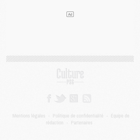
Match
- Majorque/PSG, quelle compo pour le premier match de la saison 2026/27 ?
MARDI 04 AOÛT
Europe
- Les chapeaux provisoires de la Ligue des champions 2026/27
Podcast
- Podcast CulturePSG : Akliouche présenté par un fan de Monaco
Club
- Le PSG dévoile sa première collection d'entraînement pour 2026/2027
Discipline
- Un arbitre inattendu, mais porte-bonheur pour Lens/PSG
Match
- Majorque/PSG, sur quelle chaine et à quelle heure regarder le match ?
Mercato
- Le plan du PSG pour Suzuki et Chevalier se précise
Mercato
- L'Ajax refuse la première offre du PSG pour Godts
Mercato
- Le PSG veut accélérer, Ferran Torres temporise
Mercato
- Liverpool encore très loin du compte pour Barcola
LUNDI 03 AOÛT
Match
- Podcast CulturePSG : Mercato (Godts, Suzuki, Akliouche, Barcola, etc)
Mercato
- L'Ajax attend bien plus de 45M pour Mika Godts
Club
- Quatre retours importants dans le groupe du PSG, et un plus discret
Mentions légales
-
Politique de confidentialité
-
Équipe de
Mercato
- Ayari file en Ligue 2
rédaction
-
Partenaires
Club
- Le PSG s'associe avec un géant de la tech
Mercato
- Vu d'Italie, le transfert de Suzuki au PSG est bien engagé