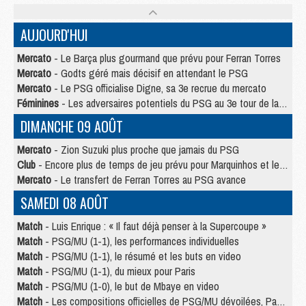
AUJOURD'HUI
Mercato
- Le Barça plus gourmand que prévu pour Ferran Torres
Mercato
- Godts géré mais décisif en attendant le PSG
Mercato
- Le PSG officialise Digne, sa 3e recrue du mercato
Féminines
- Les adversaires potentiels du PSG au 3e tour de la Ligue des Champions féminine
DIMANCHE 09 AOÛT
Mercato
- Zion Suzuki plus proche que jamais du PSG
Club
- Encore plus de temps de jeu prévu pour Marquinhos et les Portugais en Supercoupe
Mercato
- Le transfert de Ferran Torres au PSG avance
SAMEDI 08 AOÛT
Match
- Luis Enrique : « Il faut déjà penser à la Supercoupe »
Match
- PSG/MU (1-1), les performances individuelles
Match
- PSG/MU (1-1), le résumé et les buts en video
Match
- PSG/MU (1-1), du mieux pour Paris
Match
- PSG/MU (1-0), le but de Mbaye en video
Match
- Les compositions officielles de PSG/MU dévoilées, Pacho titulaire