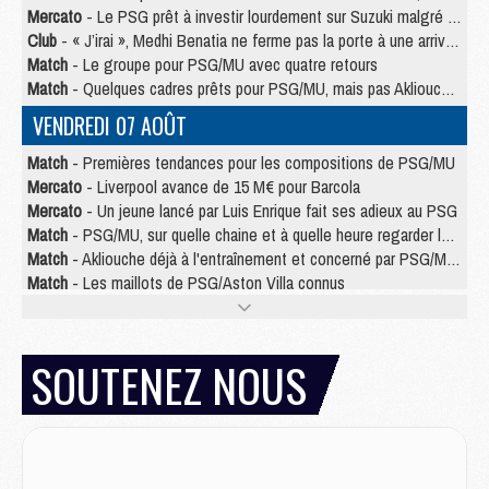
Mercato
- Le PSG prêt à investir lourdement sur Suzuki malgré Safonov et Chevalier
Club
- « J’irai », Medhi Benatia ne ferme pas la porte à une arrivée au PSG
Match
- Le groupe pour PSG/MU avec quatre retours
Match
- Quelques cadres prêts pour PSG/MU, mais pas Akliouche ?
VENDREDI 07 AOÛT
Match
- Premières tendances pour les compositions de PSG/MU
Mercato
- Liverpool avance de 15 M€ pour Barcola
Mercato
- Un jeune lancé par Luis Enrique fait ses adieux au PSG
Match
- PSG/MU, sur quelle chaine et à quelle heure regarder le match ?
Match
- Akliouche déjà à l'entraînement et concerné par PSG/MU ?
Match
- Les maillots de PSG/Aston Villa connus
Mercato
- Le PSG va augmenter son offre pour Godts
Mercato
- Le PSG avait un autre plan pour Mbaye
Mercato
- Le tableau mercato du PSG (été 2026)
SOUTENEZ NOUS
Mercato
- Le PSG officialise Akliouche, sa deuxième recrue de l’été
JEUDI 06 AOÛT
Europe
- Pourquoi le PSG redémarre 2026/27 au 4e rang du coefficient UEFA
Mercato
- Contrat de 7 ans et transfert record pour Diomandé loin du PSG