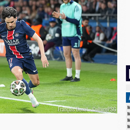
M
M
M
M