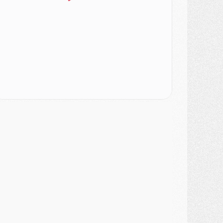
ercato
- Le PSG veut accélérer, Ferran Torres temporise
ercato
- Liverpool encore très loin du compte pour Barcola
LUNDI 03 AOÛT
atch
- Podcast CulturePSG : Mercato (Godts, Suzuki, Akliouche, Barcola, etc)
ercato
- L'Ajax attend bien plus de 45M pour Mika Godts
lub
- Quatre retours importants dans le groupe du PSG, et un plus discret
ercato
- Ayari file en Ligue 2
lub
- Le PSG s'associe avec un géant de la tech
ercato
- Vu d'Italie, le transfert de Suzuki au PSG est bien engagé
ercato
- Ferran Torres ne serait pas à vendre, mais...
urope
- Gros coup dur pour Aston Villa avant de croiser le PSG
DIMANCHE 02 AOÛT
ercato
- Le transfert de Kolo Muani à la Juventus est officiel
ercato
- [MAJ] Le PSG a fait une grosse offre à Parme pour Suzuki
ercato
- Le PSG a envoyé une première offre pour Mika Godts
lub
- Après Pacho, d'autres retours en vue
ercato
- Changement de dernière minute pour Kolo Muani
SAMEDI 01 AOÛT