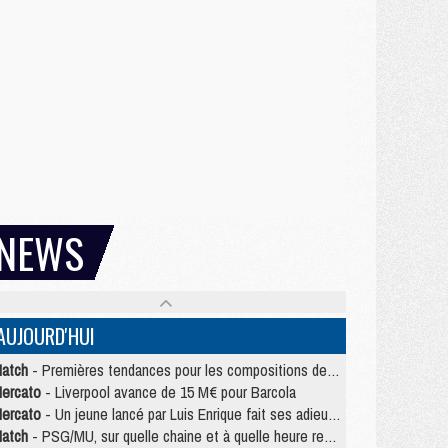
NEWS
AUJOURD'HUI
atch
- Premières tendances pour les compositions de PSG/MU
ercato
- Liverpool avance de 15 M€ pour Barcola
ercato
- Un jeune lancé par Luis Enrique fait ses adieux au PSG
atch
- PSG/MU, sur quelle chaine et à quelle heure regarder le match ?