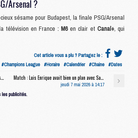
PSG/Arsenal ?
M
M
récieux sésame pour Budapest, la finale PSG/Arsenal
la télévision en France :
M6
en clair et
Canal+
, qui
M
M
M
M
Cet article vous a plu ? Partagez le :
M
#Champions League
#Horaire
#Calendrier
#Chaine
#Dates
M
M
Club : Al-Khelaïfi : « J'ai essayé pendant 15 ans de recruter Luis Enrique »
Match : Luis Enrique avait bien un plan avec Safonov
jeudi 7 mai 2026 à 14:17
les publicités.
M
C
M
M
F
C
M