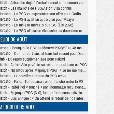
atch
- Akliouche déjà à l'entraînement et concerné par PSG/MU ?
atch
- Les maillots de PSG/Aston Villa connus
ercato
- Le PSG va augmenter son offre pour Godts
ercato
- Le PSG avait un autre plan pour Mbaye
ercato
- Le tableau mercato du PSG (été 2026)
ercato
- Le PSG officialise Akliouche, sa deuxième recrue de l’été
JEUDI 06 AOÛT
urope
- Pourquoi le PSG redémarre 2026/27 au 4e rang du coefficient UEFA
ercato
- Contrat de 7 ans et transfert record pour Diomandé loin du PSG
lub
- Du repos supplémentaire pour Hakimi
atch
- Aston Villa privé de sa recrue record face au PSG
atch
- Ndjantou après Majorque/PSG : « Je ne me mets pas de plafond »
ercato
- La deuxième recrue du PSG arrive
ercato
- Ferran Torres aurait enfin tranché entre le PSG et le Barça
atch
- Rafel Pol « touché » par l'hommage reçu avant Majorque/PSG
atch
- Majorque/PSG (3-0), les performances individuelles
atch
- Luis Enrique : « On attend le retour de nos internationaux »
MERCREDI 05 AOÛT