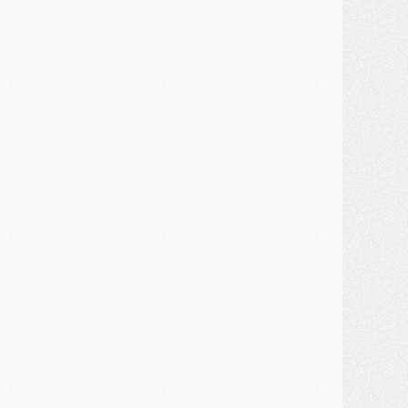
ercato
- Kroupi retiré du mercato
ercato
- Enfin une avancée dans le transfert d'Akliouche
MERCREDI 29 JUILLET
ercato
- Ferran Torres priorité du PSG, mais ouvert à tout
ercato
- Première offre de Liverpool en approche pour Barcola
ercato
- Le montant du transfert de Kolo Muani se précise, la formule aussi
ercato
- Kolo Muani attendu en Italie, son transfert débloqué
ercato
- Monaco a encore repoussé une offre du PSG pour Akliouche
ercato
- Liverpool presque d'accord avec Barcola, le PSG pas du tout
ercato
- Moment décisif pour le transfert de Kolo Muani
MARDI 28 JUILLET
ercato
- Des intermédiaires ont tenté de relancer Diomande au PSG
lub
- Au moins neuf jeunes conviés à l'entraînement des pros
ercato
- Une partie du communiqué du PSG sur Diomande expliquée
ercato
- Barcola futur plus gros transfert de l'été ?
ormation
- Retour sur la saison des U17 du PSG en 7 chiffres clés
lub
- Le PSG connaît ses premiers matches de septembre
ercato
- Un troisième prêt bouclé par le PSG