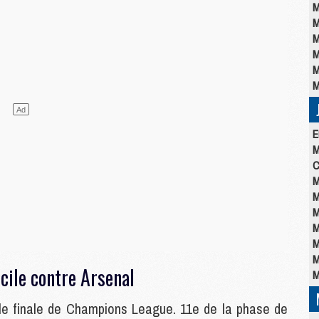
M
M
M
M
M
M
E
M
C
M
M
M
M
M
M
icile contre Arsenal
M
lle finale de Champions League. 11e de la phase de