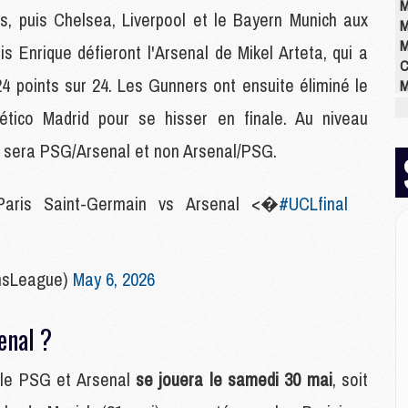
M
s, puis Chelsea, Liverpool et le Bayern Munich aux
M
M
s Enrique défieront l'Arsenal de Mikel Arteta, qui a
C
4 points sur 24. Les Gunners ont ensuite éliminé le
M
M
ético Madrid pour se hisser en finale. Au niveau
M
M
e sera PSG/Arsenal et non Arsenal/PSG.
M
M
Paris Saint-Germain vs Arsenal <�
#UCLfinal
M
E
nsLeague)
May 6, 2026
P
C
D
enal ?
M
M
 le PSG et Arsenal
se jouera le samedi 30 mai
, soit
M