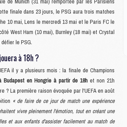
M
nale de Munich (31 mai) remportée par les Parisiens
M
 cette finale dans 23 jours, le PSG aura trois matches
he 10 mai, Lens le mercredi 13 mai et le Paris FC le
M
côté West Ham (10 mai), Burnley (18 mai) et Crystal
M
C
 défier le PSG.
M
C
jouera à 18h ?
M
M
E
UEFA il y a plusieurs mois : la finale de Champions
à Budapest en Hongrie à partir de 18h
et non 21h
M
ire ? La première raison évoquée par l'UEFA en août
M
bition
« de faire de ce jour de match une expérience
M
C
haitent vivre pleinement l'émotion, tout en créant une
M
les et aux enfants d'assister facilement au match de