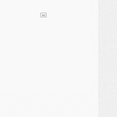
ercato
- L'agent de Mika Godts confirme un accord avec le PSG
lub
- Quels numéros de maillot pour Akliouche et Digne au PSG ?
atch
- Un hommage prévu lors de Brest/PSG
ercato
- Le PSG et le Barça ont rendez-vous pour Ferran Torres
ercato
- Guéla Doué dans les listes du PSG
ercato
- Le transfert de Mika Godts au PSG en bonne voie
VENDREDI 31 JUILLET
atch
- Un diffuseur annoncé pour les deux premiers matchs amicaux du PSG
ercato
- Le transfert d'Akliouche au PSG bouclé, le montant se précise
lub
- Un retour majeur dans le groupe du PSG
lub
- [MAJ] Ndjantou et deux jeunes du PSG annoncés dans un tournoi U21
ercato
- L'étonnante piste Suzuki confirmée et onéreuse
JEUDI 30 JUILLET
élections
- Ancelotti fait le ménage au Brésil mais veut garder Marquinhos
ercato
- Le statu quo du milieu du PSG se précise
lub
- Le PSG plutôt que la FIFA pour Al-Khelaïfi, poussé par l'UEFA ?
ercato
- Le PSG presserait Ferran Torres de se décider, deux pistes de secours
lub
- Déguisements, shopping, double scouting, Luis Campos dévoile ses méthodes