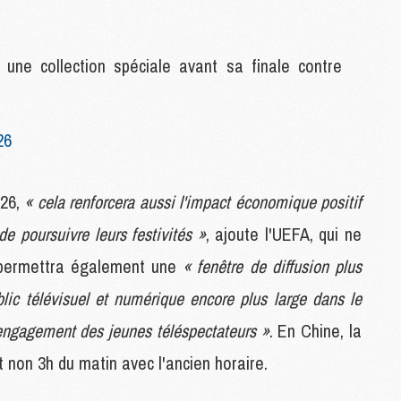
M
C
M
une collection spéciale avant sa finale contre
M
M
M
26
M
M
026,
« cela renforcera aussi l'impact économique positif
C
e poursuivre leurs festivités »
, ajoute l'UEFA, qui ne
C
M
 permettra également une
« fenêtre de diffusion plus
blic télévisuel et numérique encore plus large dans le
S
'engagement des jeunes téléspectateurs »
. En Chine, la
M
C
 et non 3h du matin avec l'ancien horaire.
M
C