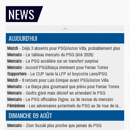
NEWS
AUJOURD'HUI
Match
- Déjà 3 absents pour PSG/Aston Villa, probablement plus
Mercato
- Le tableau mercato du PSG (été 2026)
Mercato
- Le PSG accélère sur un transfert surprise
Mercato
- Accord PSG/Barça imminent pour Ferran Torres
Supporters
- Le CUP tacle la LFP et boycotte Lens/PSG
Match
- 8 retours pour Luis Enrique avant PSG/Aston Villa
Mercato
- Le Barça plus gourmand que prévu pour Ferran Torres
Mercato
- Godts géré mais décisif en attendant le PSG
Mercato
- Le PSG officialise Digne, sa 3e recrue du mercato
Féminines
- Les adversaires potentiels du PSG au 3e tour de la Ligue des Champions féminine
DIMANCHE 09 AOÛT
Mercato
- Zion Suzuki plus proche que jamais du PSG