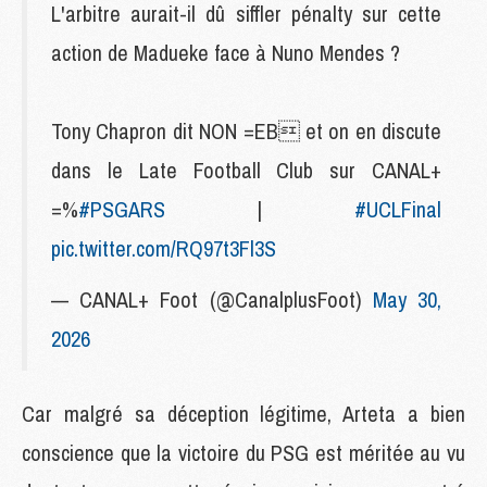
L'arbitre aurait-il dû siffler pénalty sur cette
action de Madueke face à Nuno Mendes ?
Tony Chapron dit NON =E‍B et on en discute
dans le Late Football Club sur CANAL+
=%
#PSGARS
|
#UCLFinal
pic.twitter.com/RQ97t3Fl3S
— CANAL+ Foot (@CanalplusFoot)
May 30,
2026
Car malgré sa déception légitime, Arteta a bien
conscience que la victoire du PSG est méritée au vu