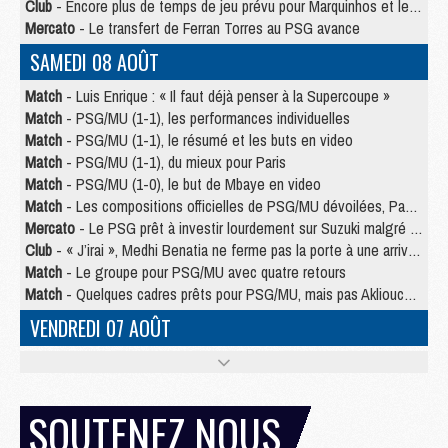
Club
- Encore plus de temps de jeu prévu pour Marquinhos et les Portugais en Supercoupe
Mercato
- Le transfert de Ferran Torres au PSG avance
SAMEDI 08 AOÛT
Match
- Luis Enrique : « Il faut déjà penser à la Supercoupe »
Match
- PSG/MU (1-1), les performances individuelles
Match
- PSG/MU (1-1), le résumé et les buts en video
Match
- PSG/MU (1-1), du mieux pour Paris
Match
- PSG/MU (1-0), le but de Mbaye en video
Match
- Les compositions officielles de PSG/MU dévoilées, Pacho titulaire
Mercato
- Le PSG prêt à investir lourdement sur Suzuki malgré Safonov et Chevalier
Club
- « J’irai », Medhi Benatia ne ferme pas la porte à une arrivée au PSG
Match
- Le groupe pour PSG/MU avec quatre retours
Match
- Quelques cadres prêts pour PSG/MU, mais pas Akliouche ?
VENDREDI 07 AOÛT
Match
- Premières tendances pour les compositions de PSG/MU
Mercato
- Liverpool avance de 15 M€ pour Barcola
Mercato
- Un jeune lancé par Luis Enrique fait ses adieux au PSG
SOUTENEZ NOUS
Match
- PSG/MU, sur quelle chaine et à quelle heure regarder le match ?