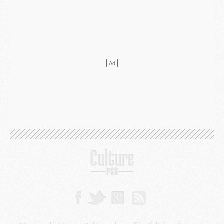
Match
- Les compositions officielles de Majorque/PSG avec Kvara et de nombreux jeunes
Club
- Casquettes, maillots de bain, padel, le PSG lance sa collection été
Match
- Un des nouveaux maillots pour Majorque/PSG
Mercato
- Le PSG prépare une nouvelle offre pour Suzuki
Mercato
- Le transfert de Ferran Torres au PSG réglé avant le 12 août ?
Match
- Le groupe pour Majorque/PSG avec 11 absents
Mercato
- Le PSG officialise un quatrième prêt
Mercato
- Liverpool ne veut pas que Barcola au PSG
Match
- Majorque/PSG, quelle compo pour le premier match de la saison 2026/27 ?
MARDI 04 AOÛT
Europe
- Les chapeaux provisoires de la Ligue des champions 2026/27
Podcast
- Podcast CulturePSG : Akliouche présenté par un fan de Monaco
Club
- Le PSG dévoile sa première collection d'entraînement pour 2026/2027
Discipline
- Un arbitre inattendu, mais porte-bonheur pour Lens/PSG
Match
- Majorque/PSG, sur quelle chaine et à quelle heure regarder le match ?
Mercato
- Le plan du PSG pour Suzuki et Chevalier se précise
Mercato
- L'Ajax refuse la première offre du PSG pour Godts
Mercato
- Le PSG veut accélérer, Ferran Torres temporise
Mercato
- Liverpool encore très loin du compte pour Barcola